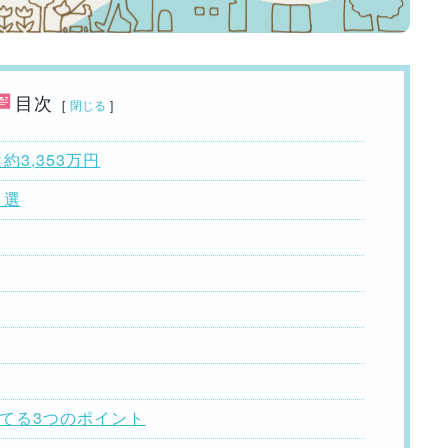
目次
[
閉じる
]
3,353万円
５選
建てる3つのポイント