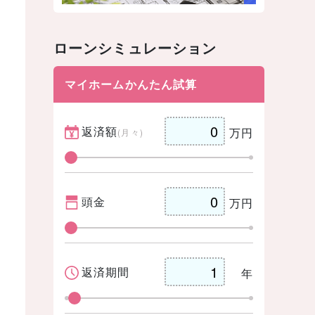
ローンシミュレーション
マイホームかんたん試算
返済額
万円
(月々)
頭金
万円
返済期間
年