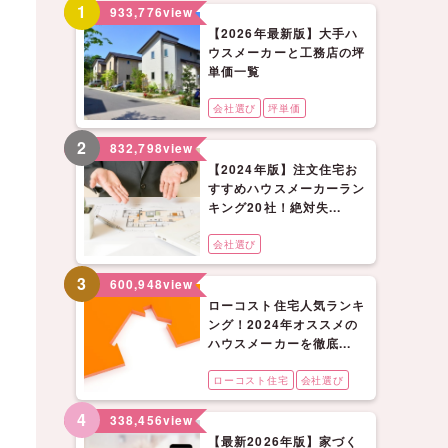
1
933,776
view
【2026年最新版】大手ハ
ウスメーカーと工務店の坪
単価一覧
会社選び
坪単価
2
832,798
view
【2024年版】注文住宅お
すすめハウスメーカーラン
キング20社！絶対失...
会社選び
3
600,948
view
ローコスト住宅人気ランキ
ング！2024年オススメの
ハウスメーカーを徹底...
ローコスト住宅
会社選び
4
338,456
view
【最新2026年版】家づく