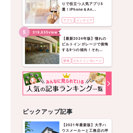
りで役立つ人気アプリ5
選！iPhone＆An...
アプリ
インテリア
5
319,855
view
【最新2024年版】憧れの
ビルトインガレージで後悔
する9つの傾向！それ...
後悔
ビルトインガレージ
ピックアップ記事
【2021年最新版】大手ハ
ウスメーカーと工務店の坪