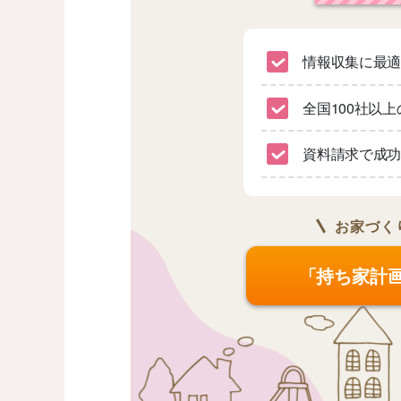
情報収集に最
全国100社以
資料請求で成功
お家づく
「持ち家計