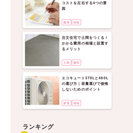
コストを左右する4つの要
因
費用
相場
注文住宅で土間をつくる！
かかる費用の相場と設置す
るメリット
土間
費用
エコキュート370Lと460L
の選び方｜容量選びで後悔
しないためのポイント
家電
相場
ランキング