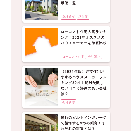
単価一覧
会社選び
坪単価
ローコスト住宅人気ランキ
ング！2021年オススメの
ハウスメーカーを徹底比較
ローコスト住宅
会社選び
【2021年版】注文住宅お
すすめハウスメーカーラン
キング20社！絶対失敗し
ない口コミ評判の良い会社
は？
会社選び
憧れのビルトインガレージ
で後悔する9つの傾向！そ
れぞれの対策とは？