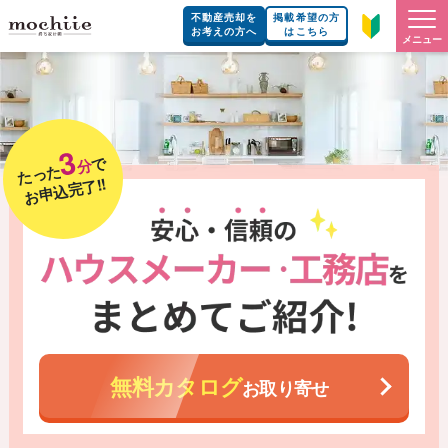
不動産売却を
掲載希望の方
お考えの方へ
はこちら
メニュー
3
で
分
たった
お申込完了!!
無料カタログ
お取り寄せ