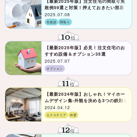
【最新2025年版】注文住宅の間取り失
敗例59選と対策！押えておきたい部屋
は3つ
2025.07.08
失敗談
間取り
10
位
【最新2025年版】必見！注文住宅のお
すすめ設備＆オプション35選
2025.07.07
オプション
11
位
【最新2024年版】おしゃれ！マイホー
ムデザイン集-外観を決める3つの鉄則と
は？
2024.04.12
エクステリア
外壁
12
位