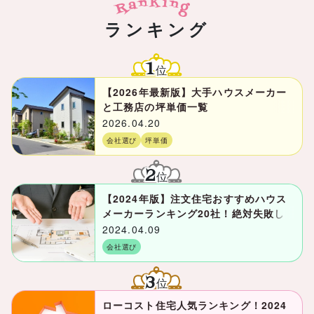
ランキング
1
位
【2026年最新版】大手ハウスメーカー
と工務店の坪単価一覧
2026.04.20
会社選び
坪単価
2
位
【2024年版】注文住宅おすすめハウス
メーカーランキング20社！絶対失敗し
ない口コミ評判の良い会社は？
2024.04.09
会社選び
3
位
ローコスト住宅人気ランキング！2024