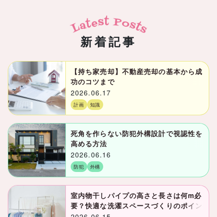
新着記事
【持ち家売却】不動産売却の基本から成
功のコツまで
2026.06.17
計画
知識
死角を作らない防犯外構設計で視認性を
高める方法
2026.06.16
防犯
外構
室内物干しパイプの高さと長さは何m必
要？快適な洗濯スペースづくりのポイン
ト
2026.06.15