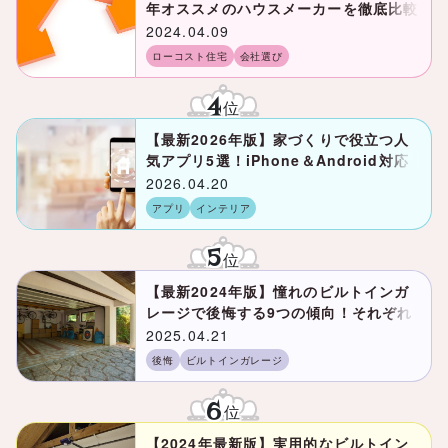
年オススメのハウスメーカーを徹底比較
2024.04.09
ローコスト住宅
会社選び
4
位
【最新2026年版】家づくりで役立つ人
気アプリ5選！iPhone＆Android対応
2026.04.20
アプリ
インテリア
5
位
【最新2024年版】憧れのビルトインガ
レージで後悔する9つの傾向！それぞれ
の対策とは？
2025.04.21
後悔
ビルトインガレージ
6
位
【2024年最新版】実用的なビルトイン