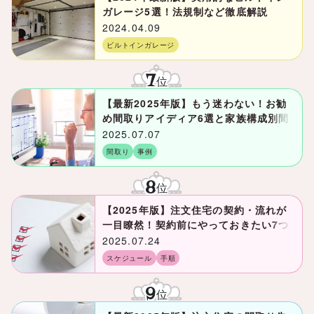
ガレージ5選！法規制など徹底解説
2024.04.09
ビルトインガレージ
7
位
【最新2025年版】もう迷わない！お勧
め間取りアイディア6選と家族構成別間
取り図5選
2025.07.07
間取り
事例
8
位
【2025年版】注文住宅の契約・流れが
一目瞭然！契約前にやっておきたい7つ
のこと
2025.07.24
スケジュール
手順
9
位