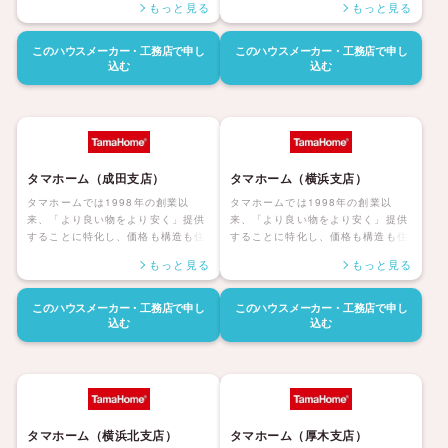
もっと見る
もっと見る
る「大安心の家シリーズ」を展開し
る「大安心の家シリーズ」を展開し
ています。災害にも強く家族みんな
ています。災害にも強く家族みんな
が健康で安心して暮らせる家、アフ
が健康で安心して暮らせる家、アフ
このハウスメーカー・工務店で
申し
このハウスメーカー・工務店で
申し
ターサポートも自社社員にて対応し
ターサポートも自社社員にて対応し
込む
込む
長期保証も付帯しているタマホーム
長期保証も付帯しているタマホーム
の住宅は日本全国に「ハッピーライ
の住宅は日本全国に「ハッピーライ
フ、ハッピーホーム」を展開してい
フ、ハッピーホーム」を展開してい
ます。
ます。
タマホーム（成田支店）
タマホーム（横浜支店）
タマホームでは1998年の創業以
タマホームでは1998年の創業以
来、「より良い物をより安く」提供
来、「より良い物をより安く」提供
することに特化し、価格も構造も住
することに特化し、価格も構造も住
んだ後の暮らしまで安心して暮らせ
んだ後の暮らしまで安心して暮らせ
もっと見る
もっと見る
る「大安心の家シリーズ」を展開し
る「大安心の家シリーズ」を展開し
ています。災害にも強く家族みんな
ています。災害にも強く家族みんな
が健康で安心して暮らせる家、アフ
が健康で安心して暮らせる家、アフ
このハウスメーカー・工務店で
申し
このハウスメーカー・工務店で
申し
ターサポートも自社社員にて対応し
ターサポートも自社社員にて対応し
込む
込む
長期保証も付帯しているタマホーム
長期保証も付帯しているタマホーム
の住宅は日本全国に「ハッピーライ
の住宅は日本全国に「ハッピーライ
フ、ハッピーホーム」を展開してい
フ、ハッピーホーム」を展開してい
ます。
ます。
タマホーム（横浜北支店）
タマホーム（厚木支店）