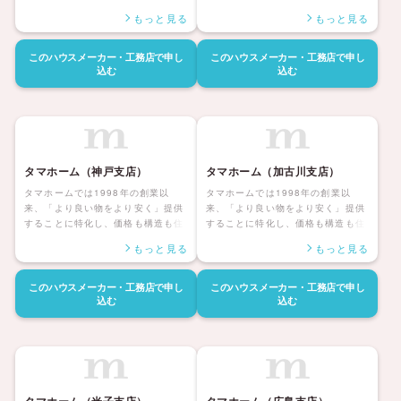
んだ後の暮らしまで安心して暮らせ
んだ後の暮らしまで安心して暮らせ
もっと見る
もっと見る
る「大安心の家シリーズ」を展開し
る「大安心の家シリーズ」を展開し
ています。災害にも強く家族みんな
ています。災害にも強く家族みんな
が健康で安心して暮らせる家、アフ
が健康で安心して暮らせる家、アフ
このハウスメーカー・工務店で
申し
このハウスメーカー・工務店で
申し
ターサポートも自社社員にて対応し
ターサポートも自社社員にて対応し
込む
込む
長期保証も付帯しているタマホーム
長期保証も付帯しているタマホーム
の住宅は日本全国に「ハッピーライ
の住宅は日本全国に「ハッピーライ
フ、ハッピーホーム」を展開してい
フ、ハッピーホーム」を展開してい
ます。
ます。
タマホーム（神戸支店）
タマホーム（加古川支店）
タマホームでは1998年の創業以
タマホームでは1998年の創業以
来、「より良い物をより安く」提供
来、「より良い物をより安く」提供
することに特化し、価格も構造も住
することに特化し、価格も構造も住
んだ後の暮らしまで安心して暮らせ
んだ後の暮らしまで安心して暮らせ
もっと見る
もっと見る
る「大安心の家シリーズ」を展開し
る「大安心の家シリーズ」を展開し
ています。災害にも強く家族みんな
ています。災害にも強く家族みんな
が健康で安心して暮らせる家、アフ
が健康で安心して暮らせる家、アフ
このハウスメーカー・工務店で
申し
このハウスメーカー・工務店で
申し
ターサポートも自社社員にて対応し
ターサポートも自社社員にて対応し
込む
込む
長期保証も付帯しているタマホーム
長期保証も付帯しているタマホーム
の住宅は日本全国に「ハッピーライ
の住宅は日本全国に「ハッピーライ
フ、ハッピーホーム」を展開してい
フ、ハッピーホーム」を展開してい
ます。
ます。