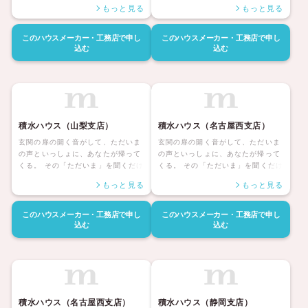
で、どんな一日だったのか、家族に
注文住宅を考える人なら検討対象と
もっと見る
もっと見る
はきっと伝わる。 いちばんほっとす
して外すことができません。デザイ
る場所へ、幸福な時間へ。 人生の半
ン性はもちろんのこと、安全性の面
分は、帰るその家に、あるのだか
からも積水ハウスの注文住宅を選ぶ
このハウスメーカー・工務店で
申し
このハウスメーカー・工務店で
申し
ら。 「やっぱりわがやはいいなあ」
込む
込む
人が多くなっています。こちらの記
と思える人生こそ、積水ハウスの約
事は、積水ハウスの家づくり概要か
束です。 その快適、安心を、いつま
らこだわりまで全てを知ることので
でも、次の世代にも。 そして、お客
きる内容です。ぜひ最後までご覧く
様との、生涯の絆も。 積水ハウスな
ださい。
ら、充実したラインナップを元に、
理想の住まいづくりを、きっと実現
積水ハウス（山梨支店）
積水ハウス（名古屋西支店）
していただけます。
玄関の扉の開く音がして、ただいま
玄関の扉の開く音がして、ただいま
の声といっしょに、あなたが帰って
の声といっしょに、あなたが帰って
くる。 その「ただいま」を聞くだけ
くる。 その「ただいま」を聞くだけ
で、どんな一日だったのか、家族に
で、どんな一日だったのか、家族に
もっと見る
もっと見る
はきっと伝わる。 いちばんほっとす
はきっと伝わる。 いちばんほっとす
る場所へ、幸福な時間へ。 人生の半
る場所へ、幸福な時間へ。 人生の半
分は、帰るその家に、あるのだか
分は、帰るその家に、あるのだか
このハウスメーカー・工務店で
申し
このハウスメーカー・工務店で
申し
ら。 「やっぱりわがやはいいなあ」
ら。 「やっぱりわがやはいいなあ」
込む
込む
と思える人生こそ、積水ハウスの約
と思える人生こそ、積水ハウスの約
束です。 その快適、安心を、いつま
束です。 その快適、安心を、いつま
でも、次の世代にも。 そして、お客
でも、次の世代にも。 そして、お客
様との、生涯の絆も。 積水ハウスな
様との、生涯の絆も。 積水ハウスな
ら、充実したラインナップを元に、
ら、充実したラインナップを元に、
理想の住まいづくりを、きっと実現
理想の住まいづくりを、きっと実現
積水ハウス（名古屋西支店）
積水ハウス（静岡支店）
していただけます。
していただけます。