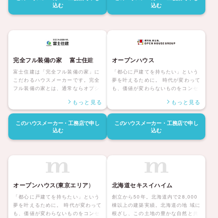
施工、アフターサービスのすべてに
施工、アフターサービスのすべてに
込む
込む
おいて、性能と品質をつねに高めて
おいて、性能と品質をつねに高めて
きました。「安心・安全」をお届け
きました。「安心・安全」をお届け
できる、ダイワハウスの強い家、ど
できる、ダイワハウスの強い家、ど
んなときも揺るぎなく、いつまでも
んなときも揺るぎなく、いつまでも
心地よく、 住まう人の人生を末永く
心地よく、 住まう人の人生を末永く
支えます。
支えます。
完全フル装備の家 富士住建
オープンハウス
富士住建は「完全フル装備の家」に
「都心に戸建てを持ちたい」という
こだわるハウスメーカーです。完全
夢を叶えるために。 時代が変わって
フル装備の家とは、通常ならオプシ
も、価値が変わらないものをコンセ
ョンに含まれるメーカートップグレ
プトに、都心の「好立地の家」を、
もっと見る
もっと見る
ードのデザインキッチン、テレビ付
お届けしています。 オープンハウス
きシステムバス、エアコン、LED照
は東京23区を中心に横浜・川崎・埼
明、カーテンまでが標準仕様に含ま
玉・千葉・群馬・栃木・名古屋・関
このハウスメーカー・工務店で
申し
このハウスメーカー・工務店で
申し
れています。坪単価以上にお得で暮
西・福岡で土地や戸建てを仲介する
込む
込む
らしやすい家を、自由設計で建てる
不動産会社です。そして、企画・開
ことができるのが魅力です。
発、建設を担うオープンハウス・デ
ィベロップメントと建築を請け負う
オープンハウス・アーキテクトが力
を合わせて、“等身大”の家づくりを
実現しています。
オープンハウス(東京エリア）
北海道セキスイハイム
「都心に戸建てを持ちたい」という
創立から50年。北海道内で28,000
夢を叶えるために。 時代が変わって
棟以上の建築実績。北海道の地 域に
も、価値が変わらないものをコンセ
根ざし、この⼟地の豊かな⾃然と共