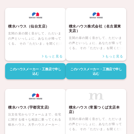
束です。 その快適、安心を、いつま
でも、次の世代にも。 そして、お客
でも、次の世代にも。 そして、お客
様との、生涯の絆も。 積水ハウスな
様との、生涯の絆も。 積水ハウスな
ら、充実したラインナップを元に、
ら、充実したラインナップを元に、
理想の住まいづくりを、きっと実現
理想の住まいづくりを、きっと実現
していただけます。
積水ハウス（仙台支店）
積水ハウス株式会社（名古屋東
していただけます。
支店）
玄関の扉の開く音がして、ただいま
玄関の扉の開く音がして、ただいま
の声といっしょに、あなたが帰って
の声といっしょに、あなたが帰って
くる。 その「ただいま」を聞くだけ
くる。 その「ただいま」を聞くだけ
で、どんな一日だったのか、家族に
で、どんな一日だったのか、家族に
はきっと伝わる。 いちばんほっとす
もっと見る
もっと見る
はきっと伝わる。 いちばんほっとす
る場所へ、幸福な時間へ。 人生の半
る場所へ、幸福な時間へ。 人生の半
分は、帰るその家に、あるのだか
分は、帰るその家に、あるのだか
ら。 「やっぱりわがやはいいなあ」
このハウスメーカー・工務店で
申し
このハウスメーカー・工務店で
申し
ら。 「やっぱりわがやはいいなあ」
込む
込む
と思える人生こそ、積水ハウスの約
と思える人生こそ、積水ハウスの約
束です。 その快適、安心を、いつま
束です。 その快適、安心を、いつま
でも、次の世代にも。 そして、お客
でも、次の世代にも。 そして、お客
様との、生涯の絆も。 積水ハウスな
様との、生涯の絆も。 積水ハウスな
ら、充実したラインナップを元に、
ら、充実したラインナップを元に、
理想の住まいづくりを、きっと実現
理想の住まいづくりを、きっと実現
していただけます。
積水ハウス (宇都宮支店)
積水ハウス (常葉つくば支店本
していただけます。
店）
注文住宅からリフォームまで、住宅
玄関の扉の開く音がして、ただいま
に関する様々な相談に乗ってくれる
の声といっしょに、あなたが帰って
積水ハウス。大手ハウスメーカーと
くる。 その「ただいま」を聞くだけ
してその名を馳せる積水ハウスは、