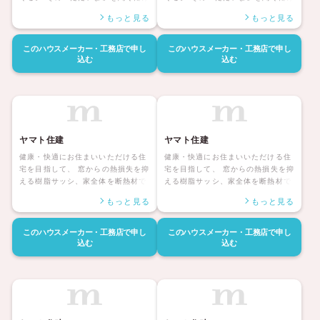
で、どんな一日だったのか、家族に
で、どんな一日だったのか、家族に
もっと見る
もっと見る
はきっと伝わる。 いちばんほっとす
はきっと伝わる。 いちばんほっとす
る場所へ、幸福な時間へ。 人生の半
る場所へ、幸福な時間へ。 人生の半
分は、帰るその家に、あるのだか
分は、帰るその家に、あるのだか
このハウスメーカー・工務店で
申し
このハウスメーカー・工務店で
申し
ら。 「やっぱりわがやはいいなあ」
ら。 「やっぱりわがやはいいなあ」
込む
込む
と思える人生こそ、積水ハウスの約
と思える人生こそ、積水ハウスの約
束です。 その快適、安心を、いつま
束です。 その快適、安心を、いつま
でも、次の世代にも。 そして、お客
でも、次の世代にも。 そして、お客
様との、生涯の絆も。 積水ハウスな
様との、生涯の絆も。 積水ハウスな
ら、充実したラインナップを元に、
ら、充実したラインナップを元に、
理想の住まいづくりを、きっと実現
理想の住まいづくりを、きっと実現
ヤマト住建
ヤマト住建
していただけます。
していただけます。
健康・快適にお住まいいただける住
健康・快適にお住まいいただける住
宅を目指して、 窓からの熱損失を抑
宅を目指して、 窓からの熱損失を抑
える樹脂サッシ、家全体を断熱材で
える樹脂サッシ、家全体を断熱材で
すっぽり包み込む外張り断熱など、
すっぽり包み込む外張り断熱など、
もっと見る
もっと見る
断熱性能にこだわった家づくりを行
断熱性能にこだわった家づくりを行
っています。 こうして断熱性能を上
っています。 こうして断熱性能を上
げることは、断熱環境の改善による
げることは、断熱環境の改善による
このハウスメーカー・工務店で
申し
このハウスメーカー・工務店で
申し
快適性の向上だけでなく、 急激な温
快適性の向上だけでなく、 急激な温
込む
込む
度差がきっかけとなり脳出血、心筋
度差がきっかけとなり脳出血、心筋
梗塞などを引き起こす 「ヒートショ
梗塞などを引き起こす 「ヒートショ
ック」の防止になります。 また、住
ック」の防止になります。 また、住
宅を断熱化することにより、現在の
宅を断熱化することにより、現在の
健康状態の改善にもつながります。
健康状態の改善にもつながります。