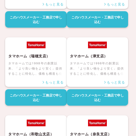
んだ後の暮らしまで安心して暮らせ
んだ後の暮らしまで安心して暮らせ
もっと見る
もっと見る
る「大安心の家シリーズ」を展開し
る「大安心の家シリーズ」を展開し
ています。災害にも強く家族みんな
ています。災害にも強く家族みんな
が健康で安心して暮らせる家、アフ
が健康で安心して暮らせる家、アフ
このハウスメーカー・工務店で
申し
このハウスメーカー・工務店で
申し
ターサポートも自社社員にて対応し
ターサポートも自社社員にて対応し
込む
込む
長期保証も付帯しているタマホーム
長期保証も付帯しているタマホーム
の住宅は日本全国に「ハッピーライ
の住宅は日本全国に「ハッピーライ
フ、ハッピーホーム」を展開してい
フ、ハッピーホーム」を展開してい
ます。
ます。
タマホーム（瑞穂支店）
タマホーム（津支店）
タマホームでは1998年の創業以
タマホームでは1998年の創業以
来、「より良い物をより安く」提供
来、「より良い物をより安く」提供
することに特化し、価格も構造も住
することに特化し、価格も構造も住
んだ後の暮らしまで安心して暮らせ
んだ後の暮らしまで安心して暮らせ
もっと見る
もっと見る
る「大安心の家シリーズ」を展開し
る「大安心の家シリーズ」を展開し
ています。災害にも強く家族みんな
ています。災害にも強く家族みんな
が健康で安心して暮らせる家、アフ
が健康で安心して暮らせる家、アフ
このハウスメーカー・工務店で
申し
このハウスメーカー・工務店で
申し
ターサポートも自社社員にて対応し
ターサポートも自社社員にて対応し
込む
込む
長期保証も付帯しているタマホーム
長期保証も付帯しているタマホーム
の住宅は日本全国に「ハッピーライ
の住宅は日本全国に「ハッピーライ
フ、ハッピーホーム」を展開してい
フ、ハッピーホーム」を展開してい
ます。
ます。
タマホーム（和歌山支店）
タマホーム（奈良支店）