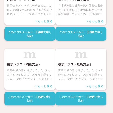
群馬セキスイハイム株式会社は、こ
「地域で最も評判の良い優良住宅会
れまで約50年にわたり「お客様の信
社」を目指して、地域に根差した事
頼のパートナー」であることを企業
業を展開していくため、土地の販売
理念に掲げ、戸建住宅・賃貸住宅・
と新しい住まいの建築、アフターメ
もっと見る
もっと見る
リフォーム・インテリア・エクステ
ンテナンスまで、住まいに関するこ
リア・設計・施工・分譲・アフター
とならどんな事でも対応する専門の
サービス・保険といった幅広い事業
事業グループを持っています。セキ
このハウスメーカー・工務店で
申し
このハウスメーカー・工務店で
申し
領域において、群馬県域のお客様の
スイハイム中四国グループすべてが
込む
込む
暮らしをサポートしてまいりまし
連携して、住まいにおけるすべての
た。これからも「信頼のパートナ
シーンで、最も良いものを無駄なく
ー」であり続けるために、全社員が
丁寧にお届けします。つねに未来志
その企業理念を心に刻み、率先して
向で、お客様とお付き合いする。生
実行してまいります。群馬セキスイ
涯のパートナーとしてセキスイハイ
ハイムは、お客様の信頼のパートナ
ム中四国グループそれぞれが連携
積水ハウス（岡山支店）
積水ハウス（広島支店）
ーであることを約束します。
し、ライフスタイルに合わせた、あ
らゆるご相談にお応えします。
玄関の扉の開く音がして、ただいま
玄関の扉の開く音がして、ただいま
の声といっしょに、あなたが帰って
の声といっしょに、あなたが帰って
くる。 その「ただいま」を聞くだけ
くる。 その「ただいま」を聞くだけ
で、どんな一日だったのか、家族に
で、どんな一日だったのか、家族に
もっと見る
もっと見る
はきっと伝わる。 いちばんほっとす
はきっと伝わる。 いちばんほっとす
る場所へ、幸福な時間へ。 人生の半
る場所へ、幸福な時間へ。 人生の半
分は、帰るその家に、あるのだか
分は、帰るその家に、あるのだか
このハウスメーカー・工務店で
申し
このハウスメーカー・工務店で
申し
ら。 「やっぱりわが家はいいなあ」
ら。 「やっぱりわがやはいいなあ」
込む
込む
と思える人生こそ、積水ハウスの約
と思える人生こそ、積水ハウスの約
束です。 その快適、安心を、いつま
束です。 その快適、安心を、いつま