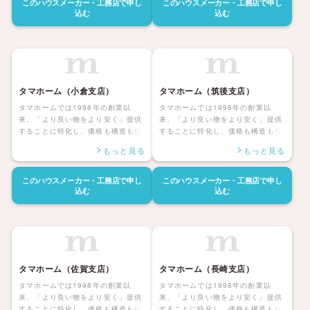
が健康で安心して暮らせる家、アフ
が健康で安心して暮らせる家、アフ
このハウスメーカー・工務店で
申し
このハウスメーカー・工務店で
申し
ターサポートも自社社員にて対応し
ターサポートも自社社員にて対応し
込む
込む
長期保証も付帯しているタマホーム
長期保証も付帯しているタマホーム
の住宅は日本全国に「ハッピーライ
の住宅は日本全国に「ハッピーライ
フ、ハッピーホーム」を展開してい
フ、ハッピーホーム」を展開してい
ます。
ます。
タマホーム（小倉支店）
タマホーム（筑後支店）
タマホームでは1998年の創業以
タマホームでは1998年の創業以
来、「より良い物をより安く」提供
来、「より良い物をより安く」提供
することに特化し、価格も構造も住
することに特化し、価格も構造も住
んだ後の暮らしまで安心して暮らせ
んだ後の暮らしまで安心して暮らせ
もっと見る
もっと見る
る「大安心の家シリーズ」を展開し
る「大安心の家シリーズ」を展開し
ています。災害にも強く家族みんな
ています。災害にも強く家族みんな
が健康で安心して暮らせる家、アフ
が健康で安心して暮らせる家、アフ
このハウスメーカー・工務店で
申し
このハウスメーカー・工務店で
申し
ターサポートも自社社員にて対応し
ターサポートも自社社員にて対応し
込む
込む
長期保証も付帯しているタマホーム
長期保証も付帯しているタマホーム
の住宅は日本全国に「ハッピーライ
の住宅は日本全国に「ハッピーライ
フ、ハッピーホーム」を展開してい
フ、ハッピーホーム」を展開してい
ます。
ます。
タマホーム（佐賀支店）
タマホーム（長崎支店）
タマホームでは1998年の創業以
タマホームでは1998年の創業以
来、「より良い物をより安く」提供
来、「より良い物をより安く」提供
することに特化し、価格も構造も住
することに特化し、価格も構造も住