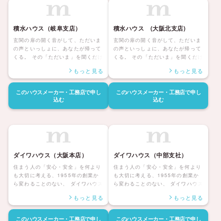
様との、生涯の絆も。 積水ハウスな
様との、生涯の絆も。 積水ハウスな
ら、充実したラインナップを元に、
ら、充実したラインナップを元に、
理想の住まいづくりを、きっと実現
理想の住まいづくりを、きっと実現
積水ハウス（岐阜支店）
積水ハウス (大阪北支店)
していただけます。
していただけます。
玄関の扉の開く音がして、ただいま
玄関の扉の開く音がして、ただいま
の声といっしょに、あなたが帰って
の声といっしょに、あなたが帰って
くる。 その「ただいま」を聞くだけ
くる。 その「ただいま」を聞くだけ
で、どんな一日だったのか、家族に
で、どんな一日だったのか、家族に
もっと見る
もっと見る
はきっと伝わる。 いちばんほっとす
はきっと伝わる。 いちばんほっとす
る場所へ、幸福な時間へ。 人生の半
る場所へ、幸福な時間へ。 人生の半
分は、帰るその家に、あるのだか
分は、帰るその家に、あるのだか
このハウスメーカー・工務店で
申し
このハウスメーカー・工務店で
申し
ら。 「やっぱりわがやはいいなあ」
ら。 「やっぱりわがやはいいなあ」
込む
込む
と思える人生こそ、積水ハウスの約
と思える人生こそ、積水ハウスの約
束です。 その快適、安心を、いつま
束です。 その快適、安心を、いつま
でも、次の世代にも。 そして、お客
でも、次の世代にも。 そして、お客
様との、生涯の絆も。 積水ハウスな
様との、生涯の絆も。 積水ハウスな
ら、充実したラインナップを元に、
ら、充実したラインナップを元に、
理想の住まいづくりを、きっと実現
理想の住まいづくりを、きっと実現
ダイワハウス（大阪本店）
ダイワハウス（中部支社）
していただけます。
していただけます。
住まう人の「安心・安全」を何より
住まう人の「安心・安全」を何より
も大切に考える、1955年の創業か
も大切に考える、1955年の創業か
ら変わることのない、 ダイワハウス
ら変わることのない、 ダイワハウス
の住まいづくりの原点です。だから
の住まいづくりの原点です。だから
もっと見る
もっと見る
こそ、ハウスメーカーのパイオニア
こそ、ハウスメーカーのパイオニア
として最先端の技術力と業界屈指の
として最先端の技術力と業界屈指の
グループ力を発揮し、技術、生産・
グループ力を発揮し、技術、生産・
このハウスメーカー・工務店で
申し
このハウスメーカー・工務店で
申し