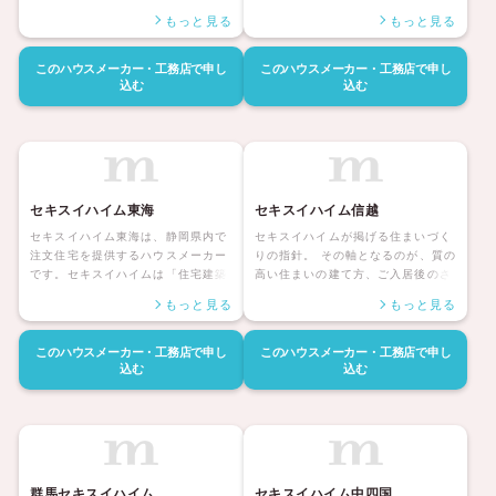
プトに、都心の「好立地の家」を、
⽣するために、どんな気 候・風⼟で
もっと見る
もっと見る
お届けしています。 オープンハウス
も⻑く快適に暮らせる家づくりを。
は東京23区を中心に横浜・川崎・埼
そして、お客様と 「一⽣にお付き合
玉・千葉・群馬・栃木・名古屋・関
いをさせて頂く」という想いを胸
このハウスメーカー・工務店で
申し
このハウスメーカー・工務店で
申し
西・福岡で土地や戸建てを仲介する
に、私たちは これからも価値ある住
込む
込む
不動産会社です。そして、企画・開
まいを道⺠の皆様へお届けし続けま
発、建設を担うオープンハウス・デ
す。
ィベロップメントと建築を請け負う
オープンハウス・アーキテクトが力
を合わせて、“等身大”の家づくりを
実現しています。
セキスイハイム東海
セキスイハイム信越
セキスイハイム東海は、静岡県内で
セキスイハイムが掲げる住まいづく
注文住宅を提供するハウスメーカー
りの指針。 その軸となるのが、質の
です。セキスイハイムは「住宅建築
高い住まいの建て方、ご入居後のさ
の大半を工場で生産する」という画
まざまなサポート、そして、すべて
もっと見る
もっと見る
期的な工法によって実現する、強く
のお付き合いにおける信頼のサービ
て長持ちする家づくりを行っていま
スの3つです。 私たちは、これらの
す。特徴的なのが強靭な鉄骨のボッ
ことをお客さまにお約束し、 それぞ
このハウスメーカー・工務店で
申し
このハウスメーカー・工務店で
申し
クス構造で地震に耐える「ボックス
れのお住まいの「時を経ても、続く
込む
込む
ラーメン構造」です。標準仕様で耐
価値」を長期にわたり守り続けてい
震等級は最高等級となる等級3とな
きます。
っています。遮音・防音性能なども
高く、安心で安全な住宅を造り続け
ているハウスメーカーといえます。
群馬セキスイハイム
セキスイハイム中四国