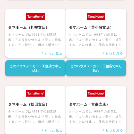
家」や、「二世帯・多世帯の暮ら
工法を実現。そのテクノロジーは基
し」など、住まう人の暮らしに合っ
本を変えることなく進化を続け、こ
た、「時を経ても続く価値ある住ま
れからの「ロングライフ」な住まい
い」をご提案してまいります。
のあり方を確かなものにしてきまし
た。 これからの人生100年時代。
タマホーム（札幌支店）
タマホーム（苫小牧支店）
人々の「いのち」「くらし」「人
生」のすべてを包み込める住まいで
タマホームでは1998年の創業以
タマホームでは1998年の創業以
あり続けるために。ヘーベルハウス
来、「より良い物をより安く」提供
来、「より良い物をより安く」提供
はそのテクノロジーで、 日本の住ま
することに特化し、価格も構造も住
することに特化し、価格も構造も住
いに、先進の確かな価値を届けてい
んだ後の暮らしまで安心して暮らせ
んだ後の暮らしまで安心して暮らせ
もっと見る
もっと見る
きます。
る「大安心の家シリーズ」を展開し
る「大安心の家シリーズ」を展開し
ています。災害にも強く家族みんな
ています。災害にも強く家族みんな
が健康で安心して暮らせる家、アフ
が健康で安心して暮らせる家、アフ
このハウスメーカー・工務店で
申し
このハウスメーカー・工務店で
申し
ターサポートも自社社員にて対応し
ターサポートも自社社員にて対応し
込む
込む
長期保証も付帯しているタマホーム
長期保証も付帯しているタマホーム
の住宅は日本全国に「ハッピーライ
の住宅は日本全国に「ハッピーライ
フ、ハッピーホーム」を展開してい
フ、ハッピーホーム」を展開してい
ます。
ます。
タマホーム（秋田支店）
タマホーム（青森支店）
タマホームでは1998年の創業以
タマホームでは1998年の創業以
来、「より良い物をより安く」提供
来、「より良い物をより安く」提供
することに特化し、価格も構造も住
することに特化し、価格も構造も住
んだ後の暮らしまで安心して暮らせ
んだ後の暮らしまで安心して暮らせ
もっと見る
もっと見る
る「大安心の家シリーズ」を展開し
る「大安心の家シリーズ」を展開し