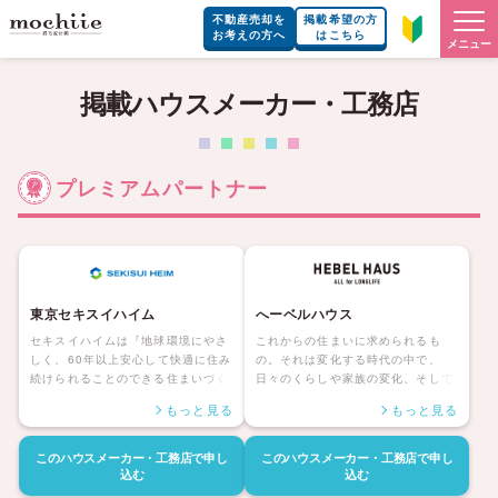
不動産売却を
掲載希望の方
お考えの方へ
はこちら
メニュー
掲載ハウスメーカー・工務店
プレミアムパートナー
東京セキスイハイム
へーベルハウス
セキスイハイムは『地球環境にやさ
これからの住まいに求められるも
しく、60年以上安心して快適に住み
の。それは変化する時代の中で、
続けられることのできる住まいづく
日々のくらしや家族の変化、そして
り』を実現しています。 住まう人の
万一の災害など、あらゆる可能性を
もっと見る
もっと見る
暮らしを考え、無理なく環境貢献が
受け止め、確かさで応えていける住
できる「グリーンモデル」をはじ
まい。 ヘーベルハウスは1972年、
め、人生100年時代を快適に暮らす
耐用年数の低い日本の住宅の世界
このハウスメーカー・工務店で
申し
このハウスメーカー・工務店で
申し
「レジリンス100」、子どもの成長
で、鉄骨、ALCコンクリート・ヘー
込む
込む
を育む「子どもがぐんぐん伸びる
ベルを使った高精度、高耐久の住宅