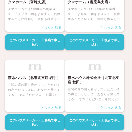
タマホーム（宮崎支店）
タマホーム（鹿児島支店）
タマホームでは1998年の創業以
タマホームでは1998年の創業以
来、「より良い物をより安く」提供
来、「より良い物をより安く」提供
することに特化し、価格も構造も住
することに特化し、価格も構造も住
んだ後の暮らしまで安心して暮らせ
んだ後の暮らしまで安心して暮らせ
もっと見る
もっと見る
る「大安心の家シリーズ」を展開し
る「大安心の家シリーズ」を展開し
ています。災害にも強く家族みんな
ています。災害にも強く家族みんな
が健康で安心して暮らせる家、アフ
が健康で安心して暮らせる家、アフ
このハウスメーカー・工務店で
申し
このハウスメーカー・工務店で
申し
ターサポートも自社社員にて対応し
ターサポートも自社社員にて対応し
込む
込む
長期保証も付帯しているタマホーム
長期保証も付帯しているタマホーム
の住宅は日本全国に「ハッピーライ
の住宅は日本全国に「ハッピーライ
フ、ハッピーホーム」を展開してい
フ、ハッピーホーム」を展開してい
ます。
ます。
積水ハウス（北東北支店 岩手）
積水ハウス株式会社（北東北支
店 秋田）
玄関の扉の開く音がして、ただいま
玄関の扉の開く音がして、ただいま
の声といっしょに、あなたが帰って
の声といっしょに、あなたが帰って
くる。 その「ただいま」を聞くだけ
くる。 その「ただいま」を聞くだけ
で、どんな一日だったのか、家族に
で、どんな一日だったのか、家族に
はきっと伝わる。 いちばんほっとす
もっと見る
もっと見る
はきっと伝わる。 いちばんほっとす
る場所へ、幸福な時間へ。 人生の半
る場所へ、幸福な時間へ。 人生の半
分は、帰るその家に、あるのだか
分は、帰るその家に、あるのだか
ら。 「やっぱりわがやはいいなあ」
このハウスメーカー・工務店で
申し
このハウスメーカー・工務店で
申し
ら。 「やっぱりわがやはいいなあ」
込む
込む
と思える人生こそ、積水ハウスの約
と思える人生こそ、積水ハウスの約
束です。 その快適、安心を、いつま