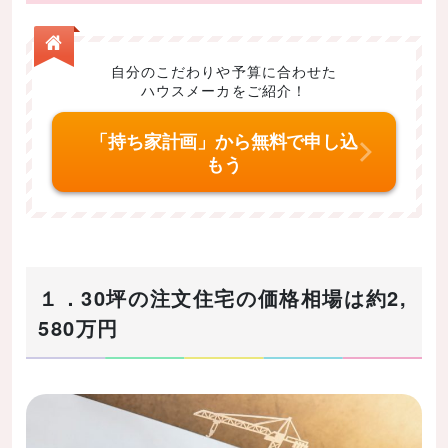
2-2.約27坪1,281万円の注文住宅
2-3.約29坪1,580万円の注文住宅
2-4.約31坪1,846万円の注文住宅
自分のこだわりや予算に合わせた
ハウスメーカをご紹介！
2-5.約30坪2,500万円の注文住宅
2-6.約30坪2,945万円の注文住宅
「持ち家計画」から無料で申し込
もう
３．自分にピッタリの建設業者選びの３つのポイ
ント
3-1.アフターサポート・保証内容重視の人はハウスメ
ーカーを選ぶ
3-2.設計・デザインにこだわりがある人は工務店を選
１．30坪の注文住宅の価格相場は約2,
ぶ
580万円
3-3.費用を抑えて注文住宅を建てたい人はローコスト
メーカーを選ぶ
４．まとめ