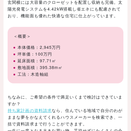
玄関横には大容量のクローゼットを配置し収納も完備。太
陽光発電システムを4.42kW搭載し省エネにも配慮されて
おり、機能面も優れた快適な住宅に仕上がっています。
＜概要＞
本体価格：2,945万円
坪単価：100万円
延床面積：97.71㎡
敷地面積：395.38m㎡
工法：木造軸組
ちなみに、ご希望の条件で満足いくまで検討はできていま
すか？
持ち家計画の資料請求
なら、住んでいる地域で自分のわが
ままな夢をかなえてくれるハウスメーカーを検索でき、一
括で資料請求まで行うことができます。
一生に一度となる大きな買い物、妥協せずにたくさんの会