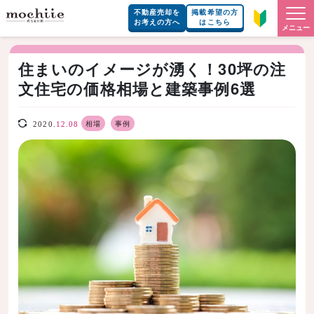
不動産売却を
掲載希望の方
お考えの方へ
はこちら
メニュー
住まいのイメージが湧く！30坪の注
文住宅の価格相場と建築事例6選
相場
事例
2020.
12.08