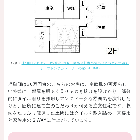
出展：
【1000万円台/30坪/狭小/間取り図あり】木の温もりに包まれて暮ら
す、フレンチカントリーの家-SUUMO
坪単価は60万円台のこちらのお宅は、南欧風の可愛らし
い外観に、部屋を明るく見せる吹き抜けを設けたり、部分
的にタイル貼りを採用しアンティークな雰囲気を演出した
りと、随所に建て主のこだわりが伺える注文住宅です。収
納をたっぷり確保した土間にはタイルを敷き詰め、来客用
と家族用の２WAYに仕上がっています。