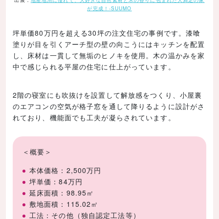
が完成！-SUUMO
坪単価80万円を超える30坪の注文住宅の事例です。漆喰
塗りが目を引くアーチ型の壁の向こうにはキッチンを配置
し、床材は一貫して無垢のヒノキを使用。木の温かみを家
中で感じられる平屋の住宅に仕上がっています。
2階の寝室にも吹抜けを設置して解放感をつくり、小屋裏
のエアコンの空気が格子窓を通して降りるように設計がさ
れており、機能面でも工夫が凝らされています。
＜概要＞
本体価格：2,500万円
坪単価：84万円
延床面積：98.95㎡
敷地面積：115.02㎡
工法：その他（独自認定工法等）