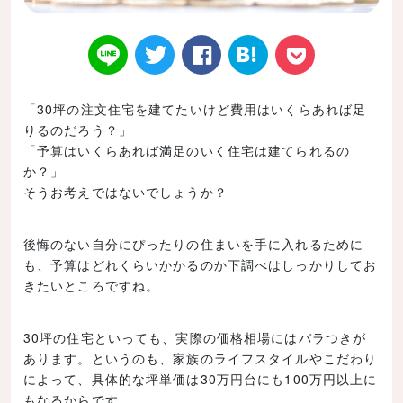
「30坪の注文住宅を建てたいけど費用はいくらあれば足
りるのだろう？」
Twitt
Face
はてなブ
LINE
Poke
「予算はいくらあれば満足のいく住宅は建てられるの
か？」
そうお考えではないでしょうか？
後悔のない自分にぴったりの住まいを手に入れるために
er
book
ックマー
t
も、予算はどれくらいかかるのか下調べはしっかりしてお
きたいところですね。
30坪の住宅といっても、実際の価格相場にはバラつきが
あります。というのも、家族のライフスタイルやこだわり
ク
によって、具体的な坪単価は30万円台にも100万円以上に
もなるからです。