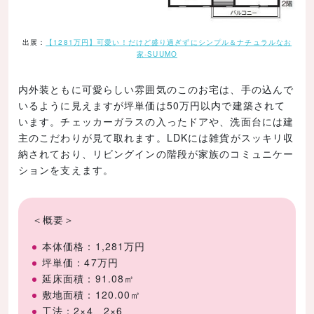
出展：
【1281万円】可愛い！だけど盛り過ぎずにシンプル＆ナチュラルなお
家-SUUMO
内外装ともに可愛らしい雰囲気のこのお宅は、手の込んで
いるように見えますが坪単価は50万円以内で建築されて
います。チェッカーガラスの入ったドアや、洗面台には建
主のこだわりが見て取れます。LDKには雑貨がスッキリ収
納されており、リビングインの階段が家族のコミュニケー
ションを支えます。
＜概要＞
本体価格：1,281万円
坪単価：47万円
延床面積：91.08㎡
敷地面積：120.00㎡
工法：2×4、2×6