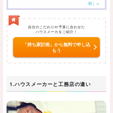
【大手ハウスメーカー】
開く
【地域密着型のハウスメーカー】
【ローコストハウスメーカー】
1-2.工務店とは？
自分のこだわりや予算に合わせた
ハウスメーカをご紹介！
1-3.ハウスメーカーと工務店の違い
（1）商品が規格化されているかオーダーメイド
「持ち家計画」から無料で申し込
か
もう
（2）必要な工期の長さ
（3）事業規模、経営基盤の強固さ
（4）アフターサービスや保証の内容
（5）本体価格の相場
1.ハウスメーカーと工務店の違い
2.ハウスメーカーと工務店の選び方を解説
2-1.保証内容やアフターサポートの充実度で選ぶなら
大手ハウスメーカー
2-2.設計やデザインを自由に決めたい場合は工務店