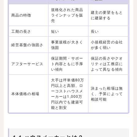
規格化された商品
建主の要望をもと
商品の特徴
ラインナップを販
に建築する
売
工期の長さ
短い
長い
事業規模が大きく
小規模経営の会社
経営基盤の強固さ
強固
が多く弱い
保証期間・サポー
保証の長さやクオ
アフターサービス
ト内容ともに手厚
リティは工務店に
い傾向
よって異なる傾向
大手は坪単価80万
円以上と高額、ロ
決まった相場は無
ーコストハウスメ
本体価格の相場
く、予算によって
ーカーは1,000万
相談可能
円以内でも建築可
能と割安