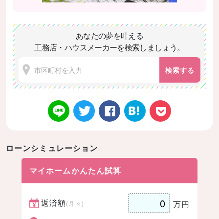
あなたの夢を叶える
工務店・ハウスメーカーを検索しましょう。
検索する
ローンシミュレーション
Twitt
Face
はてなブ
LINE
Poke
マイホームかんたん試算
返済額
万円
(月々)
er
book
ックマー
t