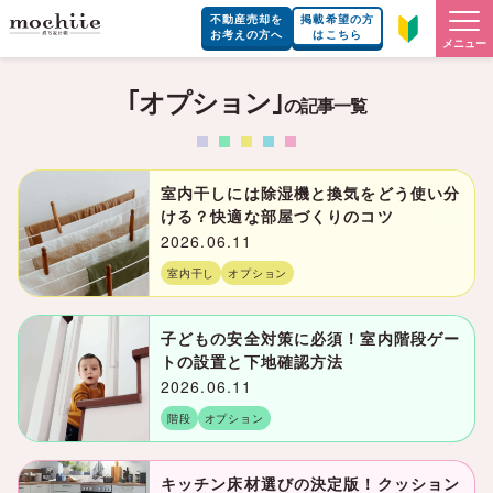
不動産売却を
掲載希望の方
お考えの方へ
はこちら
メニュー
｢オプション｣
の記事一覧
室内干しには除湿機と換気をどう使い分
ける？快適な部屋づくりのコツ
2026.06.11
室内干し
オプション
子どもの安全対策に必須！室内階段ゲー
トの設置と下地確認方法
2026.06.11
階段
オプション
キッチン床材選びの決定版！クッション