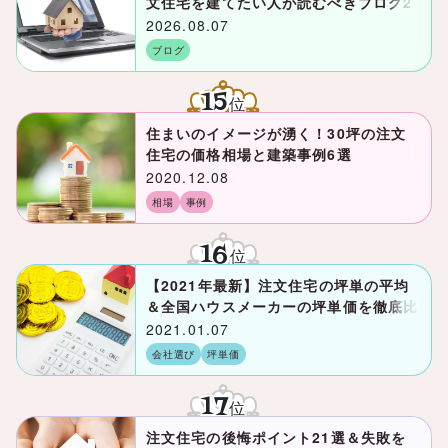
文住宅を建てたい人が読むべきブログ2
6選
2026.08.07
ブログ
15
位
住まいのイメージが湧く！30坪の注文
住宅の価格相場と建築事例6選
2020.12.08
相場
事例
16
位
【2021年最新】注文住宅の坪単の平均
＆全国ハウスメーカーの坪単価を徹底比
較！
2021.01.07
会社選び
坪単価
17
位
注文住宅の後悔ポイント21選＆失敗を