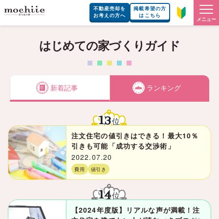
不動産売却を
掲載希望の方
お考えの方へ
はこちら
メニュー
はじめての家づくりガイド
新着記事
ランキング
13
位
注文住宅の値引きはできる！最大10％
引きも可能「成功する交渉術」
2022.07.20
費用
値引き
14
位
【2024年度版】リアルな声が満載！注