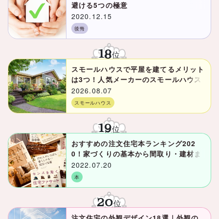
避ける5つの極意
2020.12.15
後悔
18
位
スモールハウスで平屋を建てるメリット
は3つ！人気メーカーのスモールハウス
を徹底比較
2026.08.07
スモールハウス
19
位
おすすめの注文住宅本ランキング202
0！家づくりの基本から間取り・建材ま
で
2022.07.20
本
20
位
注文住宅の外観デザイン18選｜外観の