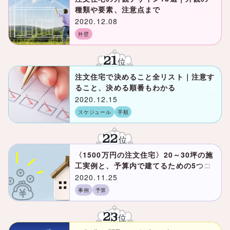
種類や要素、注意点まで
2020.12.08
外壁
21
位
注文住宅で決めること全リスト｜注意す
ること、決める順番もわかる
2020.12.15
スケジュール
手順
22
位
〈1500万円の注文住宅〉20～30坪の施
工実例と、予算内で建てるための5つコ
ツ
2020.11.25
事例
予算
23
位