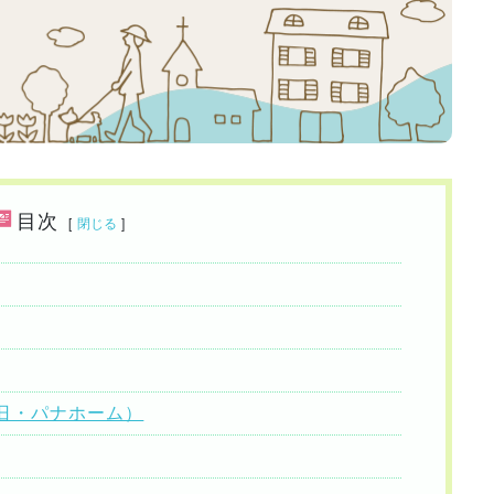
目次
[
閉じる
]
旧・パナホーム）