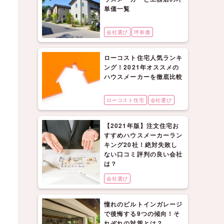
単価一覧
会社選び
坪単価
ローコスト住宅人気ランキ
ング！2021年オススメの
ハウスメーカーを徹底比較
ローコスト住宅
会社選び
【2021年版】注文住宅お
すすめハウスメーカーラン
キング20社！絶対失敗し
ない口コミ評判の良い会社
は？
会社選び
憧れのビルトインガレージ
で後悔する9つの傾向！そ
れぞれの対策とは？