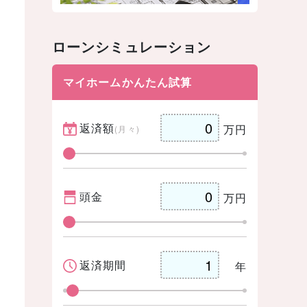
ローンシミュレーション
マイホームかんたん試算
返済額
万円
(月々)
頭金
万円
返済期間
年