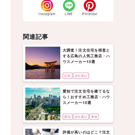
Instagram
LINE
Pinterest
関連記事
大調査！注文住宅を得意と
する広島の人気工務店・ハ
ウスメーカー10選
広島
会社選び
愛知で注文住宅を建てるな
ら！おすすめ工務店・ハウ
スメーカー10選
愛知
会社選び
事例
評価が高いのはどこ？注文