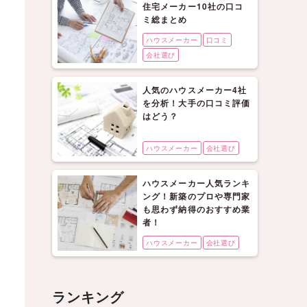
住宅メーカー10社の口コ
ミ総まとめ
ハウスメーカー
口コミ
会社選び
人気のハウスメーカー4社
を分析！大手の口コミ評価
はどう？
ハウスメーカー
会社選び
ハウスメーカー人気ランキ
ング！新築のプロや専門家
も思わず納得のおすすめ業
者！
ハウスメーカー
会社選び
ランキング