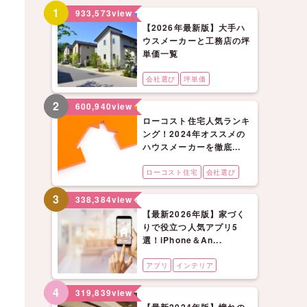
1
933,573
view
【2026年最新版】大手ハ
ウスメーカーと工務店の坪
単価一覧
会社選び
坪単価
2
600,940
view
ローコスト住宅人気ランキ
ング！2024年オススメの
ハウスメーカーを徹底...
ローコスト住宅
会社選び
3
338,384
view
【最新2026年版】家づく
りで役立つ人気アプリ5
選！iPhone＆An...
アプリ
インテリア
4
319,839
view