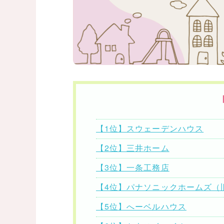
【1位】スウェーデンハウス
【2位】三井ホーム
【3位】一条工務店
【4位】パナソニックホームズ（
【5位】へーベルハウス