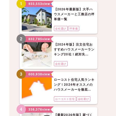
1
933,553
view
【2026年最新版】大手ハ
ウスメーカーと工務店の坪
単価一覧
会社選び
坪単価
2
832,785
view
【2024年版】注文住宅お
すすめハウスメーカーラン
キング20社！絶対失...
会社選び
3
600,938
view
ローコスト住宅人気ランキ
ング！2024年オススメの
ハウスメーカーを徹底...
ローコスト住宅
会社選び
4
338,376
view
【最新2026年版】家づく