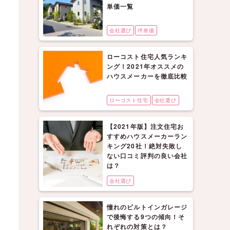
単価一覧
会社選び
坪単価
ローコスト住宅人気ランキ
ング！2021年オススメの
ハウスメーカーを徹底比較
ローコスト住宅
会社選び
【2021年版】注文住宅お
すすめハウスメーカーラン
キング20社！絶対失敗し
ない口コミ評判の良い会社
は？
会社選び
憧れのビルトインガレージ
で後悔する9つの傾向！そ
れぞれの対策とは？