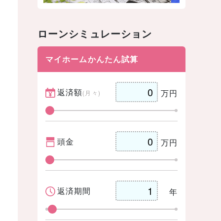
ローンシミュレーション
マイホームかんたん試算
返済額
万円
(月々)
頭金
万円
返済期間
年