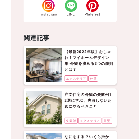
Instagram
LINE
Pinterest
関連記事
【最新2024年版】おしゃ
れ！マイホームデザイン
集-外観を決める3つの鉄則
とは？
エクステリア
外壁
注文住宅の外観の失敗例1
2選に学ぶ、失敗しないた
めにやるべきこと
失敗談
エクステリア
外壁
なにをする？いくら掛か