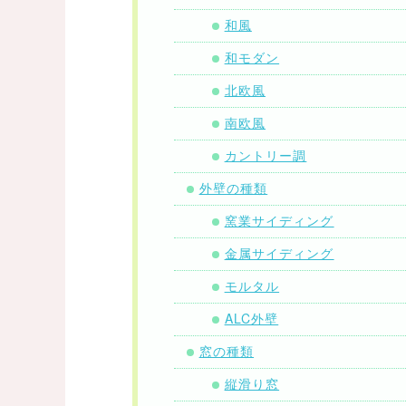
和風
和モダン
北欧風
南欧風
カントリー調
外壁の種類
窯業サイディング
金属サイディング
モルタル
ALC外壁
窓の種類
縦滑り窓