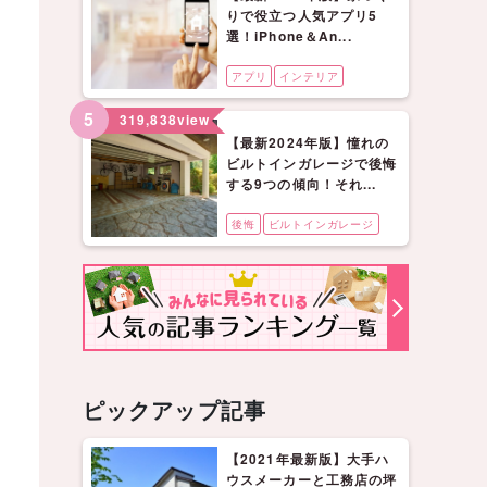
りで役立つ人気アプリ5
選！iPhone＆An...
アプリ
インテリア
5
319,838
view
【最新2024年版】憧れの
ビルトインガレージで後悔
する9つの傾向！それ...
後悔
ビルトインガレージ
ピックアップ記事
【2021年最新版】大手ハ
ウスメーカーと工務店の坪