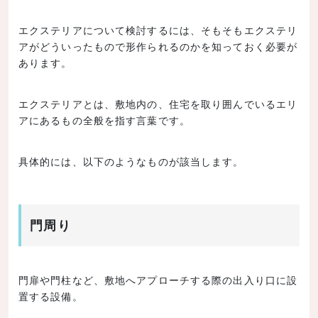
オープン外構
セミクローズド外構（セミオープン外構）
エクステリアについて検討するには、そもそもエクステリ
アがどういったもので形作られるのかを知っておく必要が
デザインテイストを住宅に合わせる
あります。
土地に合わせて考える
家族の要望を反映する
エクステリアとは、敷地内の、住宅を取り囲んでいるエリ
アにあるもの全般を指す言葉です。
よくある失敗談
テラスのサイズが小さすぎた
具体的には、以下のようなものが該当します。
失敗を避けるポイント
必要な設備がなくて使い勝手が悪い
失敗を避けるポイント
門周り
十分な予算を用意できず工事が遅れた
失敗を避けるポイント
門扉や門柱など、敷地へアプローチする際の出入り口に設
まとめ
置する設備。