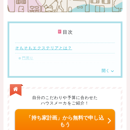
目次
そもそもエクステリアとは？
門周り
フェンス
開く
ポーチ
駐車スペース
テラス
自分のこだわりや予算に合わせた
ハウスメーカをご紹介！
庭
いくら掛かるのか
「持ち家計画」から無料で申し込
もう
新築の場合の目安は建物の10～20%