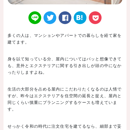
多くの人は、マンションやアパートでの暮らしを経て家を
建てます。
Twitt
Face
はてなブ
LINE
Poke
身を以て知っている分、屋内についてはパッと想像できて
も、意外とエクステリアに関する引き出しが頭の中になか
ったりしますよね。
er
book
ックマー
t
生活の大部分を占める屋内にこだわりたくなるのは人情で
すが、昨今はエクステリアを住空間の延長と捉え、屋内と
同じくらい慎重にプランニングするケースも増えていま
す。
ク
せっかく令和の時代に注文住宅を建てるなら、細部まで妥