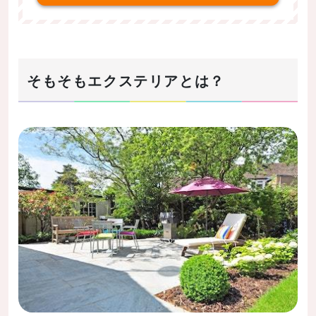
重視する場所によって大きく異なる
フェンス工事に掛かる費用の例
カーポート工事に掛かる費用の例
そもそもエクステリアとは？
テラス工事に掛かる費用の例
住宅ローンは使えるか
安く施工するためのコツ
予算を業者に開示して相談する
家本体とは別の業者に頼む
業者を厳選する
できるところは自分でやる
設計・デザインのポイント
外構の種類を知る
クローズド外構