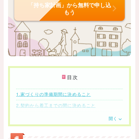
「持ち家計画」から無料で申し込
もう
目次
1.家づくりの準備期間に決めること
2.契約から着工までの間に決めること
3.家づくりに関することを決めるときに注意する
開く
こと
3-1.こだわり過ぎに気をつける