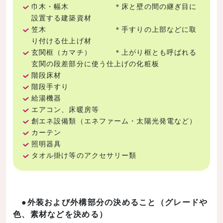
巾木・幅木 ＊床と壁の間の継ぎ目に
設置する建築資材
笠木 ＊手すりの上部などに取
り付ける仕上げ材
玄関框（カマチ） ＊上がり框とも呼ばれる
玄関の段差部分に使う仕上げの化粧板
階段床材
階段手すり
給湯機器
エアコン、床暖房等
創エネ設備類（エネファーム・太陽光発電など）
カーテン
照明器具
タオル掛け等のアクセサリー類
●外装および外構部分の決めること（グレードや
色、素材などを決める）