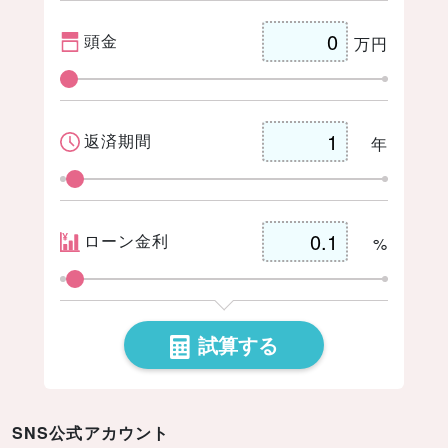
頭金
万円
ク
返済期間
年
ローン金利
%
試算する
SNS公式アカウント