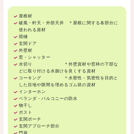
屋根材
破風・軒天・外部天井 ＊屋根に関する各部分に
使われる資材
雨樋
玄関ドア
外壁材
窓・シャッター
水切り ＊外壁資材や窓枠の下部な
どに取り付ける水捌けを良くする資材
コーキング ＊水密性・気密性を目的と
した目地や隙間を埋めるゴム状の資材
インターホン
ベランダ・バルコニーの防水
物干し
ポスト
玄関ポーチ
玄関アプローチ部分
門扉