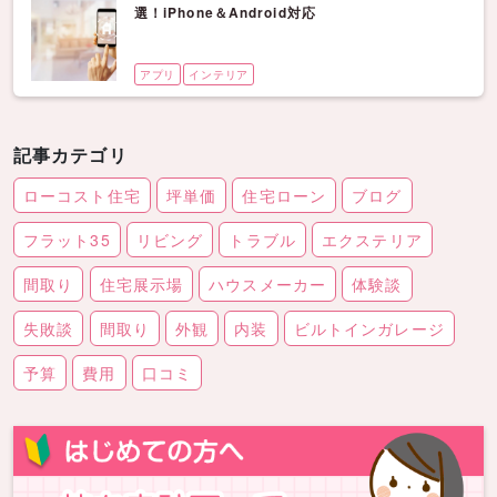
選！iPhone＆Android対応
アプリ
インテリア
記事カテゴリ
ローコスト住宅
坪単価
住宅ローン
ブログ
フラット35
リビング
トラブル
エクステリア
間取り
住宅展示場
ハウスメーカー
体験談
失敗談
間取り
外観
内装
ビルトインガレージ
予算
費用
口コミ