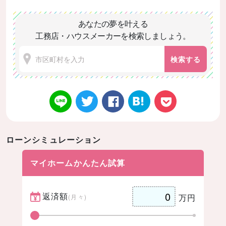
あなたの夢を叶える
工務店・ハウスメーカーを検索しましょう。
検索する
ローンシミュレーション
Twitt
Face
はてなブ
LINE
Poke
マイホームかんたん試算
返済額
万円
(月々)
er
book
ックマー
t