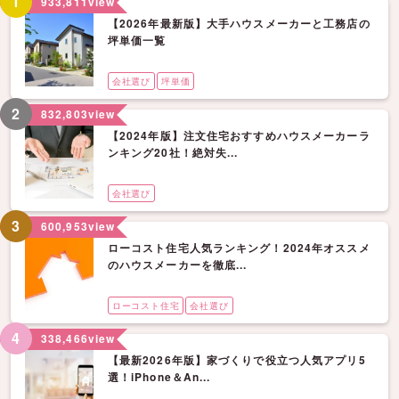
1
933,811
view
【2026年最新版】大手ハウスメーカーと工務店の
坪単価一覧
会社選び
坪単価
2
832,803
view
【2024年版】注文住宅おすすめハウスメーカーラ
ンキング20社！絶対失...
会社選び
3
600,953
view
ローコスト住宅人気ランキング！2024年オススメ
のハウスメーカーを徹底...
ローコスト住宅
会社選び
4
338,466
view
【最新2026年版】家づくりで役立つ人気アプリ5
選！iPhone＆An...