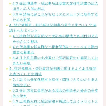
3.2 登記簿謄本・登記事項証明書の交付申請書の記入
項目と記入例の解説
3.3 申請時に起こりがちなミスとスムーズに取得する
ための対策
4. 登記簿謄本・登記事項証明書の見方と家づくりで確
認すべきポイント
4.1 権利部や表題部など登記簿の構成と各項目の見方
をやさしく解説
4.2 所有権や抵当権など権利関係をチェックする際の
重要な着眼点
4.3 注文住宅用の土地選びで登記情報から確認してお
きたい事項
5. 登記簿謄本・登記事項証明書に関するよくある疑問
と家づくりとの関係
5.1 誰でも登記簿謄本を取得・閲覧できるのかと個人
情報の扱い
5.2 登記内容に疑問がある場合の相談先と修正の基本
的な流れ
5.3 土地購入前に登記情報を確認しておくメリットと