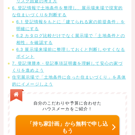
リスク回避の考え方
6. 登記情報で土地条件を整理し、展示場来場で現実的
な住まいづくりを判断する
6.1 登記情報をもとに「建てられる家の前提条件」を
明確にする
6.2 カタログ比較だけでなく展示場で「土地条件との
相性」を確認する
6.3 展示場来場前に整理しておくと判断しやすくなる
ポイント
7. 登記簿謄本・登記事項証明書を理解して安心の家づ
くりを進めよう
住宅展示場で「土地条件に合った住まいづくり」を具体
的にイメージしよう
自分のこだわりや予算に合わせた
ハウスメーカをご紹介！
「持ち家計画」から無料で申し込
もう