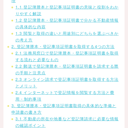
理
1.1 登記簿謄本と登記事項証明書の意味と役割をわか
りやすく解説
1.2 登記簿謄本・登記事項証明書で分かる不動産情報
の具体的な内容
1.3 閲覧と取得の違いと用途別にどちらを選ぶべきか
の考え方
2. 登記簿謄本・登記事項証明書を取得する4つの方法
2.1 法務局窓口で登記簿謄本・登記事項証明書を取得
する流れと必要なもの
2.2 郵送で登記簿謄本・登記事項証明書を請求する際
の手順と注意点
2.3 オンライン請求で登記事項証明書を取得する方法
とメリット
2.4 インターネットで登記情報を閲覧する方法と費
用・制約事項
3. 登記簿謄本・登記事項証明書取得の具体的な準備と
申請書の書き方
3.1 不動産の所在や地番など登記簿請求に必要な情報
の確認ポイント