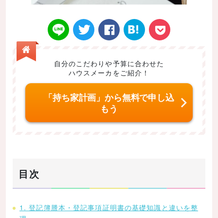
自分のこだわりや予算に合わせた
ハウスメーカをご紹介！
Twitt
Face
はてなブ
LINE
Poke
「持ち家計画」から無料で申し込
もう
er
book
ックマー
t
目次
ク
1. 登記簿謄本・登記事項証明書の基礎知識と違いを整