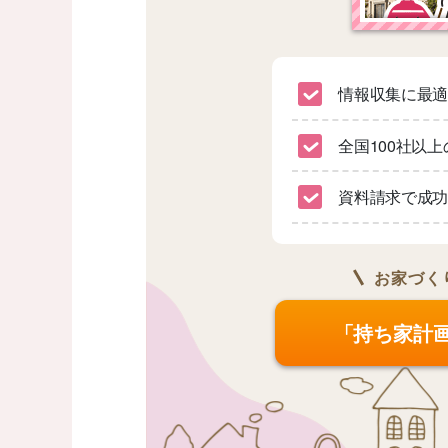
情報収集に最
全国100社以
資料請求で成功
お家づく
「持ち家計