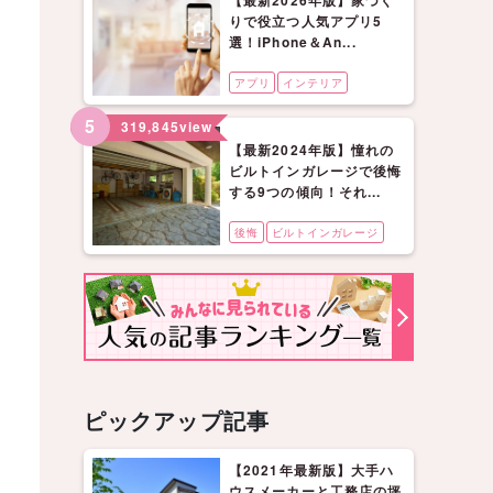
【最新2026年版】家づく
りで役立つ人気アプリ5
選！iPhone＆An...
アプリ
インテリア
5
319,845
view
【最新2024年版】憧れの
ビルトインガレージで後悔
する9つの傾向！それ...
後悔
ビルトインガレージ
ピックアップ記事
【2021年最新版】大手ハ
ウスメーカーと工務店の坪