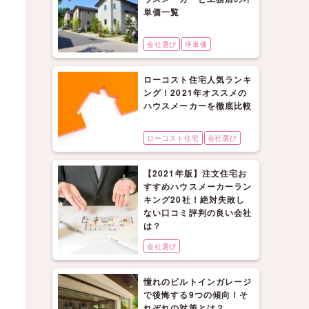
単価一覧
会社選び
坪単価
ローコスト住宅人気ランキ
ング！2021年オススメの
ハウスメーカーを徹底比較
ローコスト住宅
会社選び
【2021年版】注文住宅お
すすめハウスメーカーラン
キング20社！絶対失敗し
ない口コミ評判の良い会社
は？
会社選び
憧れのビルトインガレージ
で後悔する9つの傾向！そ
れぞれの対策とは？