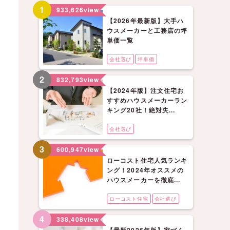
1
933,626
view
【2026年最新版】大手ハ
ウスメーカーと工務店の坪
単価一覧
会社選び
坪単価
2
832,793
view
【2024年版】注文住宅お
すすめハウスメーカーラン
キング20社！絶対失...
会社選び
3
600,947
view
ローコスト住宅人気ランキ
ング！2024年オススメの
ハウスメーカーを徹底...
ローコスト住宅
会社選び
4
338,408
view