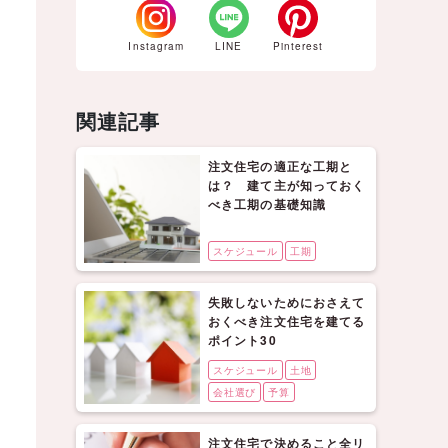
Instagram
LINE
Pinterest
関連記事
注文住宅の適正な工期と
は？ 建て主が知っておく
べき工期の基礎知識
スケジュール
工期
失敗しないためにおさえて
おくべき注文住宅を建てる
ポイント30
スケジュール
土地
会社選び
予算
注文住宅で決めること全リ