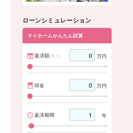
ローンシミュレーション
マイホームかんたん試算
返済額
万円
(月々)
頭金
万円
返済期間
年