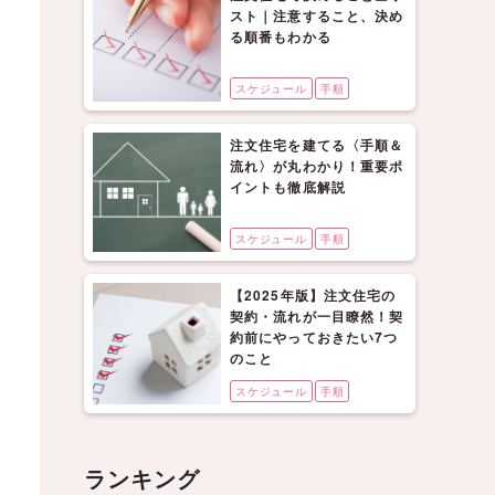
スト｜注意すること、決め
る順番もわかる
スケジュール
手順
注文住宅を建てる〈手順＆
流れ〉が丸わかり！重要ポ
イントも徹底解説
スケジュール
手順
【2025年版】注文住宅の
契約・流れが一目瞭然！契
約前にやっておきたい7つ
のこと
スケジュール
手順
ランキング