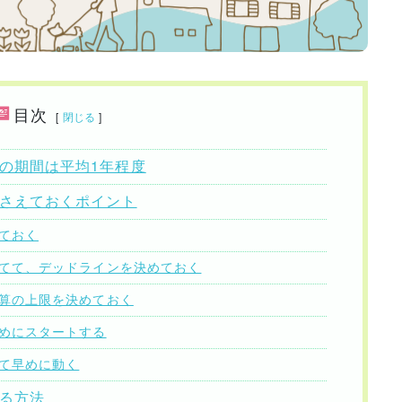
目次
[
閉じる
]
での期間は平均1年程度
押さえておくポイント
めておく
立てて、デッドラインを決めておく
予算の上限を決めておく
早めにスタートする
えて早めに動く
する方法