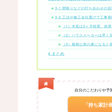
3-1.間取りなどの打ち合わせの
3-2.工法や施工会社選びで工事
（1）木造は3ヶ月程度、鉄
（2）ハウスメーカーは早く
（3）複雑な形の家になると
4.まとめ
自分のこだわりや予
「持ち家計