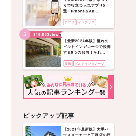
りで役立つ人気アプリ5
選！iPhone＆An...
アプリ
インテリア
5
319,823
view
【最新2024年版】憧れの
ビルトインガレージで後悔
する9つの傾向！それ...
後悔
ビルトインガレージ
ピックアップ記事
【2021年最新版】大手ハ
ウスメーカーと工務店の坪