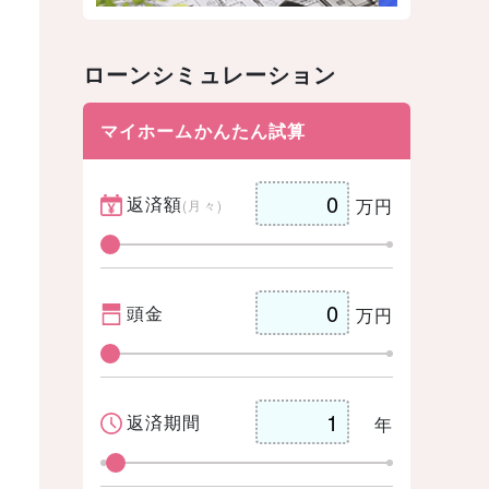
ローンシミュレーション
マイホームかんたん試算
返済額
万円
(月々)
頭金
万円
返済期間
年