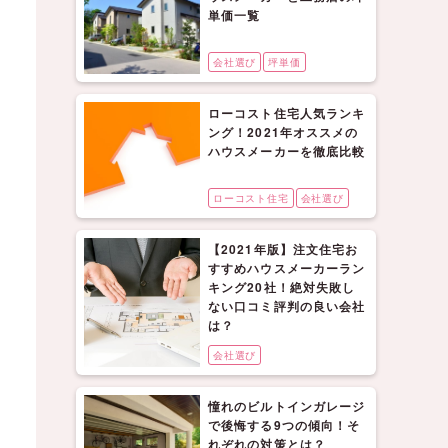
単価一覧
会社選び
坪単価
ローコスト住宅人気ランキ
ング！2021年オススメの
ハウスメーカーを徹底比較
ローコスト住宅
会社選び
【2021年版】注文住宅お
すすめハウスメーカーラン
キング20社！絶対失敗し
ない口コミ評判の良い会社
は？
会社選び
憧れのビルトインガレージ
で後悔する9つの傾向！そ
れぞれの対策とは？