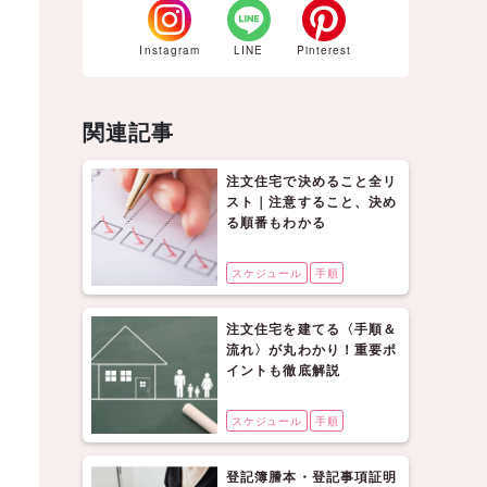
Instagram
LINE
Pinterest
関連記事
注文住宅で決めること全リ
スト｜注意すること、決め
る順番もわかる
スケジュール
手順
注文住宅を建てる〈手順＆
流れ〉が丸わかり！重要ポ
イントも徹底解説
スケジュール
手順
登記簿謄本・登記事項証明