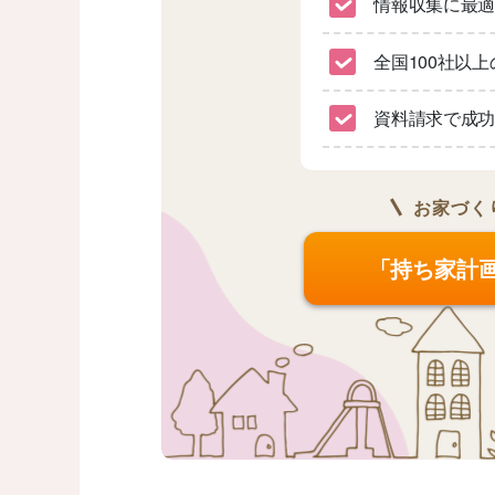
情報収集に最
全国100社以
資料請求で成功
お家づく
「持ち家計