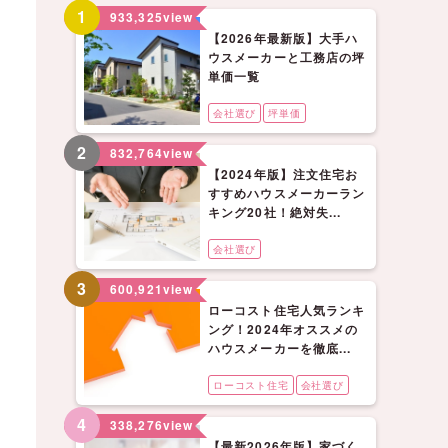
1
933,325
view
【2026年最新版】大手ハ
ウスメーカーと工務店の坪
単価一覧
会社選び
坪単価
2
832,764
view
【2024年版】注文住宅お
すすめハウスメーカーラン
キング20社！絶対失...
会社選び
3
600,921
view
ローコスト住宅人気ランキ
ング！2024年オススメの
ハウスメーカーを徹底...
ローコスト住宅
会社選び
4
338,276
view
【最新2026年版】家づく