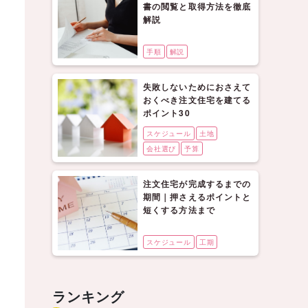
書の閲覧と取得方法を徹底
解説
手順
解説
失敗しないためにおさえて
おくべき注文住宅を建てる
ポイント30
スケジュール
土地
会社選び
予算
注文住宅が完成するまでの
期間｜押さえるポイントと
短くする方法まで
スケジュール
工期
ランキング