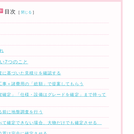
目次
[
閉じる
]
れ
い7つのこと
調査に基づいた見積りを確認する
体工事＋諸費用の「総額」で提案してもらう
ほぼ確定」「仕様・設備はグレードを確定」まで持って
取る前に地盤調査を行う
すべて確定できない場合、大物だけでも確定させる
の位置は完全に確定させる