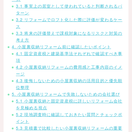
3.1 事実上の居室として使われていると判断されるパ
ターン
3.2 リフォームでロフト化した際に評価が変わるケー
ス
3.3 将来の評価替えで課税対象になるリスクと対策の
考え方
4. 小屋裏収納リフォーム前に確認したいポイント
4.1 固定資産税と建築基準法それぞれで確認すべき事
項
4.2 小屋裏収納リフォームの費用感と工事内容のイメ
ージ
4.3 後悔しないための小屋裏収納の活用目的と優先順
位整理
5. 小屋裏収納リフォームで失敗しないための会社選び
5.1 小屋裏収納と固定資産税に詳しいリフォーム会社
を見極める視点
5.2 現地調査時に確認しておきたい質問とチェックポ
イント
5.3 見積書で比較したい小屋裏収納リフォームの重要