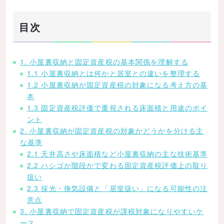
目次
1. 小屋裏収納と固定資産税の基本関係を理解する
1.1 小屋裏収納とは何かと居室との違いを整理する
1.2 小屋裏収納が固定資産税の対象になる考え方の基
本
1.3 固定資産税評価で重視される床面積と用途のポイ
ント
2. 小屋裏収納が固定資産税の対象かどうかを分ける主
な基準
2.1 天井高さや床面積など小屋裏収納の主な技術基準
2.2 ハシゴか階段かで変わる固定資産税評価上の取り
扱い
2.3 採光・換気設備と「居室扱い」になる可能性の注
意点
3. 小屋裏収納で固定資産税が課税対象になりやすいケ
ース