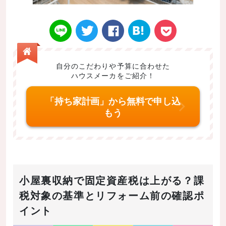
自分のこだわりや予算に合わせた
ハウスメーカをご紹介！
Twitt
Face
はてなブ
LINE
Poke
「持ち家計画」から無料で申し込
もう
er
book
ックマー
t
小屋裏収納で固定資産税は上がる？課
税対象の基準とリフォーム前の確認ポ
イント
ク