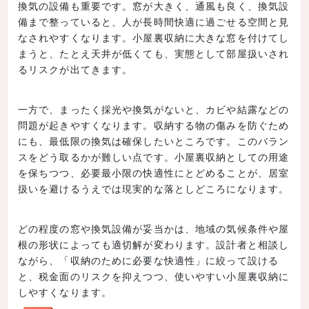
換気の設備も重要です。窓が大きく、通風も良く、換気設
備まで整っていると、人が長時間快適に過ごせる空間と見
なされやすくなります。小屋裏収納に大きな窓を付けてし
まうと、たとえ天井が低くても、実態として部屋扱いされ
るリスクが出てきます。
一方で、まったく採光や換気がないと、カビや結露などの
問題が起きやすくなります。収納する物の傷みを防ぐため
にも、最低限の換気は確保したいところです。このバラン
スをどう取るかが難しい点です。小屋裏収納としての用途
を保ちつつ、必要最小限の快適性にとどめることが、居室
扱いを避けるうえでは現実的な落としどころになります。
どの程度の窓や換気設備が妥当かは、地域の気候条件や屋
根の形状によっても適切解が変わります。設計者と相談し
ながら、「収納のために必要な快適性」に絞って設ける
と、税金面のリスクを抑えつつ、使いやすい小屋裏収納に
しやすくなります。