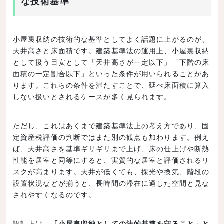
な技術基準
小屋裏収納の技術的な基準としてよく話題に上がるのが、
天井高さと床面積です。建築基準法の運用上、小屋裏収納
として扱う目安として「天井高さが一定以下」「下階の床
面積の一定割合以下」といった条件が用いられることがあ
ります。これらの条件を満たすことで、延べ床面積に算入
しない扱いとされるケースが多く見られます。
ただし、これはあくまで建築基準法上の考え方であり、固
定資産税評価の判断ではまた別の観点も加わります。例え
ば、天井高さを基準ギリギリまで上げ、床の仕上げや断熱
性能を居室と同等にすると、実質的な居室と評価されるリ
スクが高まります。天井が低くても、採光や換気、階段の
設置状況などが揃うと、長時間の滞在に適した空間と見な
されやすくなるのです。
設計上は、
「小屋裏収納としての法的基準を守ること」と