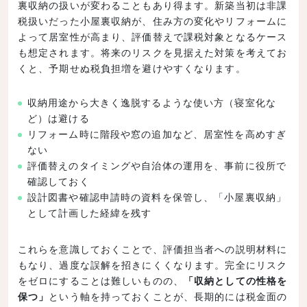
裏収納の扱いが変わることもあり得ます。新築当初は非課
税扱いだった小屋裏収納が、住み方の変化やリフォームに
よって居室性が高まり、評価替えで課税対象となるケース
も想定されます。将来のリスクを見据えた対策を考えてお
くと、予期せぬ税負担増を避けやすくなります。
収納用途から大きく逸脱するような使い方（寝室化な
ど）は避ける
リフォーム時に階段や窓の追加など、居室性を高めすぎ
ない
評価替えのタイミングや自治体の運用を、事前に役所で
確認しておく
設計図書や確認申請時の資料を保管し、「小屋裏収納」
として計画した経緯を残す
これらを意識しておくことで、評価担当者への説明材料に
もなり、過度な誤解を招きにくくなります。完全にリスク
をゼロにすることは難しいものの、
「収納としての性格を
保つ」
という軸を持っておくことが、長期的には税金面の