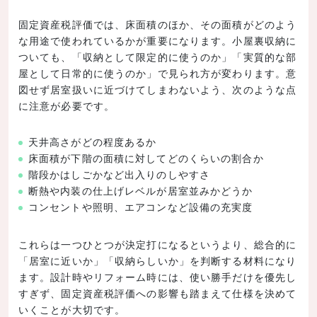
固定資産税評価では、床面積のほか、その面積がどのよう
な用途で使われているかが重要になります。小屋裏収納に
ついても、「収納として限定的に使うのか」「実質的な部
屋として日常的に使うのか」で見られ方が変わります。意
図せず居室扱いに近づけてしまわないよう、次のような点
に注意が必要です。
天井高さがどの程度あるか
床面積が下階の面積に対してどのくらいの割合か
階段かはしごかなど出入りのしやすさ
断熱や内装の仕上げレベルが居室並みかどうか
コンセントや照明、エアコンなど設備の充実度
これらは一つひとつが決定打になるというより、総合的に
「居室に近いか」「収納らしいか」を判断する材料になり
ます。設計時やリフォーム時には、使い勝手だけを優先し
すぎず、固定資産税評価への影響も踏まえて仕様を決めて
いくことが大切です。