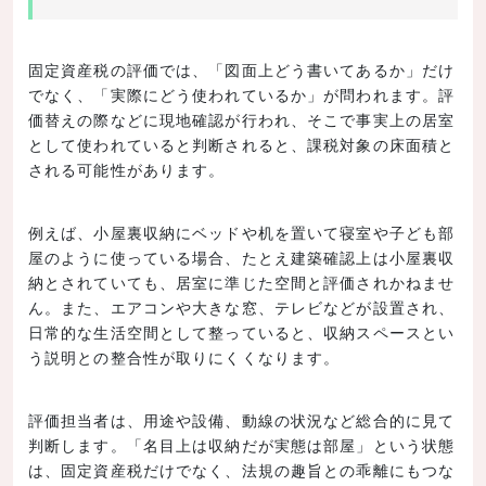
固定資産税の評価では、「図面上どう書いてあるか」だけ
でなく、「実際にどう使われているか」が問われます。評
価替えの際などに現地確認が行われ、そこで事実上の居室
として使われていると判断されると、課税対象の床面積と
される可能性があります。
例えば、小屋裏収納にベッドや机を置いて寝室や子ども部
屋のように使っている場合、たとえ建築確認上は小屋裏収
納とされていても、居室に準じた空間と評価されかねませ
ん。また、エアコンや大きな窓、テレビなどが設置され、
日常的な生活空間として整っていると、収納スペースとい
う説明との整合性が取りにくくなります。
評価担当者は、用途や設備、動線の状況など総合的に見て
判断します。「名目上は収納だが実態は部屋」という状態
は、固定資産税だけでなく、法規の趣旨との乖離にもつな