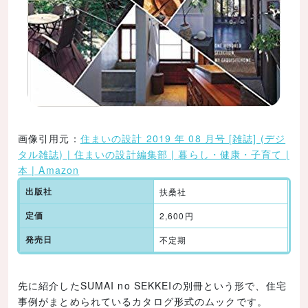
画像引用元：
住まいの設計 2019 年 08 月号 [雑誌] (デジ
タル雑誌) | 住まいの設計編集部 | 暮らし・健康・子育て |
本 | Amazon
出版社
扶桑社
定価
2,600円
発売日
不定期
先に紹介したSUMAI no SEKKEIの別冊という形で、住宅
事例がまとめられているカタログ形式のムックです。