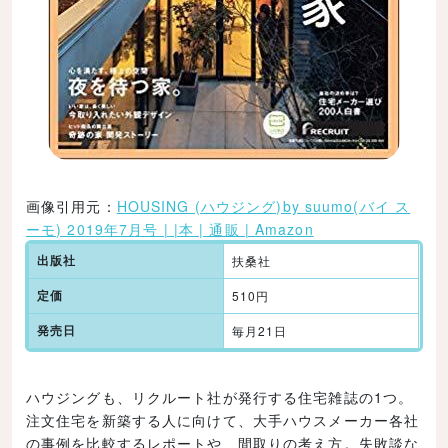
画像引用元：
HOUSING (ハウジング)by suumo(バイ ス
ーモ) 2019年7月号 | |本 | 通販 | Amazon
出版社
扶桑社
定価
510円
発売日
毎月21日
ハウジングも、リクルート社が発行する住宅雑誌の1つ。
注文住宅を新築する人に向けて、大手ハウスメーカー各社
の事例を比較するレポートや、間取りの考え方。失敗談な