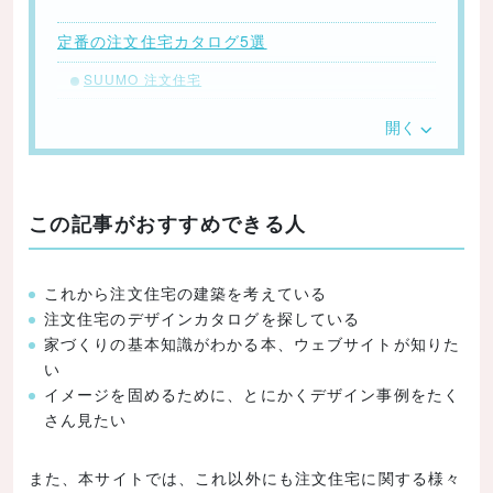
定番の注文住宅カタログ5選
SUUMO 注文住宅
HOUSING
開く
SUMAI no SEKKEI
MY HOME 100選
この記事がおすすめできる人
地元の工務店で建てた家
デザイン住宅の事例がたっぷり見れるウェブサイ
ト10選
これから注文住宅の建築を考えている
注文住宅のデザインカタログを探している
SUUMO
家づくりの基本知識がわかる本、ウェブサイトが知りた
ライフルホームズ
い
イメージを固めるために、とにかくデザイン事例をたく
建築家オウチーノ
さん見たい
フリーダムアーキテクツデザイン
ダイワハウス
また、本サイトでは、これ以外にも注文住宅に関する様々