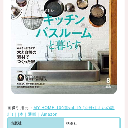
画像引用元：
MY HOME 100選vol.19 (別冊住まいの設
計) | |本 | 通販 | Amazon
出版社
扶桑社