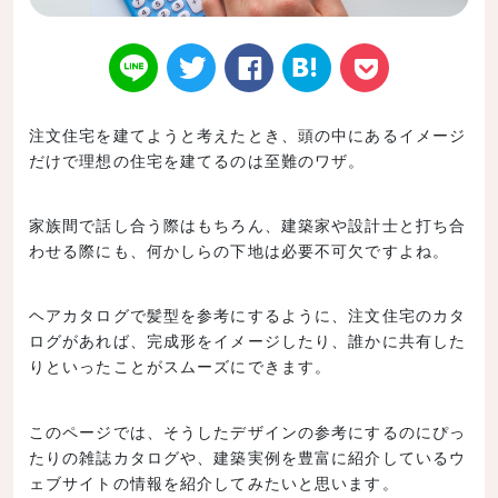
注文住宅を建てようと考えたとき、頭の中にあるイメージ
だけで理想の住宅を建てるのは至難のワザ。
Twitt
Face
はてなブ
LINE
Poke
家族間で話し合う際はもちろん、建築家や設計士と打ち合
わせる際にも、何かしらの下地は必要不可欠ですよね。
er
book
ックマー
t
ヘアカタログで髪型を参考にするように、注文住宅のカタ
ログがあれば、完成形をイメージしたり、誰かに共有した
りといったことがスムーズにできます。
このページでは、そうしたデザインの参考にするのにぴっ
たりの雑誌カタログや、建築実例を豊富に紹介しているウ
ク
ェブサイトの情報を紹介してみたいと思います。