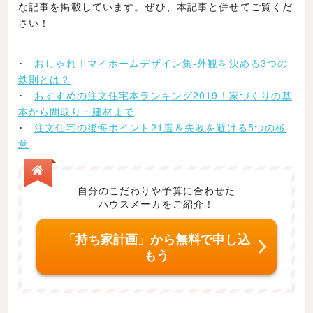
な記事を掲載しています。ぜひ、本記事と併せてご覧くだ
JAHBnet
さい！
ハウスネットギャラリー
SUVACO
･
おしゃれ！マイホームデザイン集-外観を決める3つの
無垢Style
鉄則とは？
･
おすすめの注文住宅本ランキング2019！家づくりの基
アーキッシュギャラリー
本から間取り・建材まで
まとめ
･
注文住宅の後悔ポイント21選＆失敗を避ける5つの極
意
自分のこだわりや予算に合わせた
ハウスメーカをご紹介！
「持ち家計画」から無料で申し込
もう