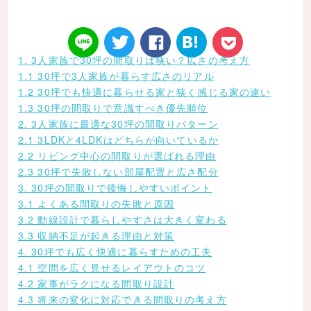
1. 3人家族で30坪の間取りは狭い？広さの考え方
1.1 30坪で3人家族が暮らす広さのリアル
1.2 30坪でも快適に暮らせる家と狭く感じる家の違い
Twitt
Face
はてなブ
LINE
Poke
1.3 30坪の間取りで意識すべき優先順位
2. 3人家族に最適な30坪の間取りパターン
2.1 3LDKと4LDKはどちらが向いているか
2.2 リビング中心の間取りが選ばれる理由
2.3 30坪で失敗しない部屋配置と広さ配分
3. 30坪の間取りで後悔しやすいポイント
er
book
ックマー
t
3.1 よくある間取りの失敗と原因
3.2 動線設計で暮らしやすさは大きく変わる
3.3 収納不足が起きる理由と対策
4. 30坪でも広く快適に暮らすための工夫
4.1 空間を広く見せるレイアウトのコツ
4.2 家事がラクになる間取り設計
ク
4.3 将来の変化に対応できる間取りの考え方