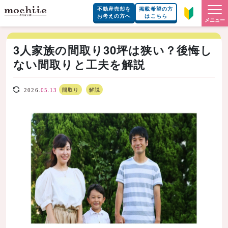
不動産売却を
掲載希望の方
お考えの方へ
はこちら
メニュー
3人家族の間取り30坪は狭い？後悔し
ない間取りと工夫を解説
間取り
解説
2026.
05.13