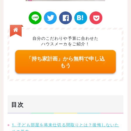
自分のこだわりや予算に合わせた
ハウスメーカをご紹介！
Twitt
Face
はてなブ
LINE
Poke
「持ち家計画」から無料で申し込
もう
er
book
ックマー
t
目次
ク
1. 子ども部屋を将来仕切る間取りとは？後悔しないた