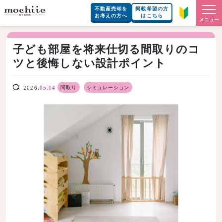
不動産売却を
掲載希望の方
お考えの方へ
はこちら
メニュー
子ども部屋を将来仕切る間取りのコ
ツと後悔しない設計ポイント
間取り
シミュレーション
2026.
05.14