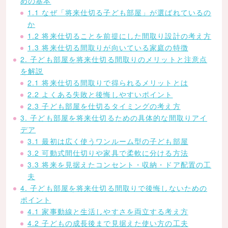
めの基本
1.1 なぜ「将来仕切る子ども部屋」が選ばれているの
か
1.2 将来仕切ることを前提にした間取り設計の考え方
1.3 将来仕切る間取りが向いている家庭の特徴
2. 子ども部屋を将来仕切る間取りのメリットと注意点
を解説
2.1 将来仕切る間取りで得られるメリットとは
2.2 よくある失敗と後悔しやすいポイント
2.3 子ども部屋を仕切るタイミングの考え方
3. 子ども部屋を将来仕切るための具体的な間取りアイ
デア
3.1 最初は広く使うワンルーム型の子ども部屋
3.2 可動式間仕切りや家具で柔軟に分ける方法
3.3 将来を見据えたコンセント・収納・ドア配置の工
夫
4. 子ども部屋を将来仕切る間取りで後悔しないための
ポイント
4.1 家事動線と生活しやすさを両立する考え方
4.2 子どもの成長後まで見据えた使い方の工夫