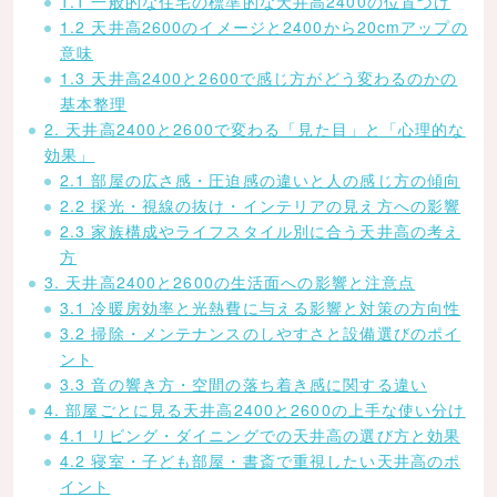
1.1 一般的な住宅の標準的な天井高2400の位置づけ
1.2 天井高2600のイメージと2400から20cmアップの
意味
1.3 天井高2400と2600で感じ方がどう変わるのかの
基本整理
2. 天井高2400と2600で変わる「見た目」と「心理的な
効果」
2.1 部屋の広さ感・圧迫感の違いと人の感じ方の傾向
2.2 採光・視線の抜け・インテリアの見え方への影響
2.3 家族構成やライフスタイル別に合う天井高の考え
方
3. 天井高2400と2600の生活面への影響と注意点
3.1 冷暖房効率と光熱費に与える影響と対策の方向性
3.2 掃除・メンテナンスのしやすさと設備選びのポイ
ント
3.3 音の響き方・空間の落ち着き感に関する違い
4. 部屋ごとに見る天井高2400と2600の上手な使い分け
4.1 リビング・ダイニングでの天井高の選び方と効果
4.2 寝室・子ども部屋・書斎で重視したい天井高のポ
イント