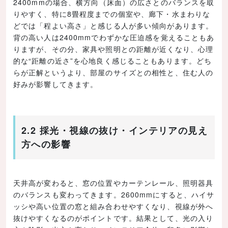
2400mmの場合、横方向（床面）の広さとのバランスを取
りやすく、特に8畳程度までの個室や、廊下・水まわりな
どでは「程よい高さ」と感じる人が多い傾向があります。
背の高い人は2400mmでわずかな圧迫感を覚えることもあ
りますが、その分、家具や照明との距離が近くなり、心理
的な“距離の近さ”を心地良く感じることもあります。どち
らが正解というより、部屋のサイズとの相性と、住む人の
好みが影響してきます。
2.2 採光・視線の抜け・インテリアの見え
方への影響
天井高が変わると、窓の位置やカーテンレール、照明器具
のバランスも変わってきます。2600mmにすると、ハイサ
ッシや高い位置の窓と組み合わせやすくなり、視線が外へ
抜けやすくなるのがポイントです。結果として、光の入り