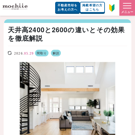
不動産売却を
掲載希望の方
お考えの方へ
はこちら
メニュー
天井高2400と2600の違いとその効果
を徹底解説
間取り
解説
2026.
05.29