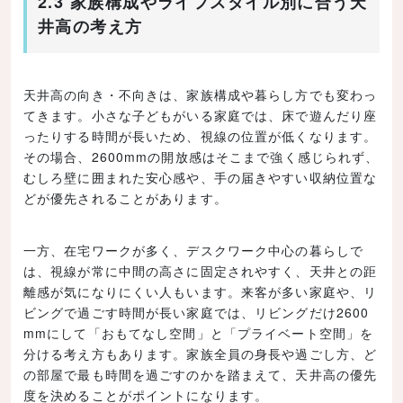
2.3 家族構成やライフスタイル別に合う天
井高の考え方
天井高の向き・不向きは、家族構成や暮らし方でも変わっ
てきます。小さな子どもがいる家庭では、床で遊んだり座
ったりする時間が長いため、視線の位置が低くなります。
その場合、2600mmの開放感はそこまで強く感じられず、
むしろ壁に囲まれた安心感や、手の届きやすい収納位置な
どが優先されることがあります。
一方、在宅ワークが多く、デスクワーク中心の暮らしで
は、視線が常に中間の高さに固定されやすく、天井との距
離感が気になりにくい人もいます。来客が多い家庭や、リ
ビングで過ごす時間が長い家庭では、リビングだけ2600
mmにして「おもてなし空間」と「プライベート空間」を
分ける考え方もあります。家族全員の身長や過ごし方、ど
の部屋で最も時間を過ごすのかを踏まえて、天井高の優先
度を決めることがポイントになります。