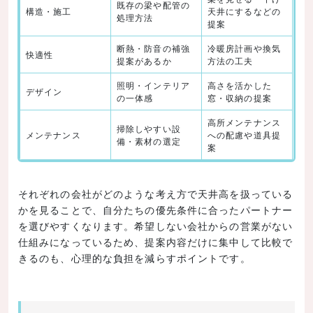
既存の梁や配管の
構造・施工
天井にするなどの
処理方法
提案
断熱・防音の補強
冷暖房計画や換気
快適性
提案があるか
方法の工夫
照明・インテリア
高さを活かした
デザイン
の一体感
窓・収納の提案
高所メンテナンス
掃除しやすい設
メンテナンス
への配慮や道具提
備・素材の選定
案
それぞれの会社がどのような考え方で天井高を扱っている
かを見ることで、自分たちの優先条件に合ったパートナー
を選びやすくなります。希望しない会社からの営業がない
仕組みになっているため、提案内容だけに集中して比較で
きるのも、心理的な負担を減らすポイントです。