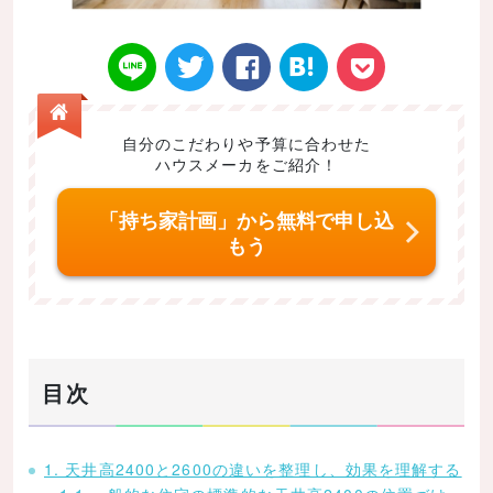
自分のこだわりや予算に合わせた
ハウスメーカをご紹介！
Twitt
Face
はてなブ
LINE
Poke
「持ち家計画」から無料で申し込
もう
er
book
ックマー
t
目次
ク
1. 天井高2400と2600の違いを整理し、効果を理解する