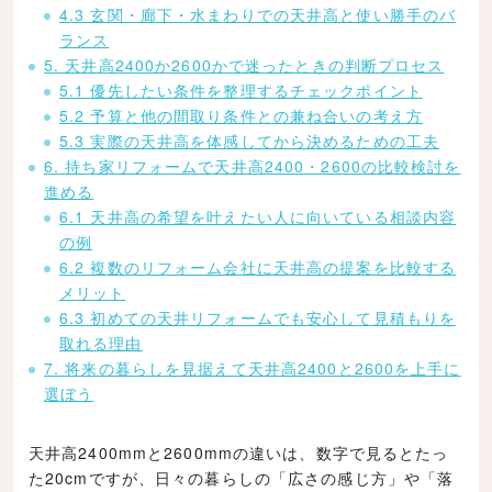
4.3 玄関・廊下・水まわりでの天井高と使い勝手のバ
ランス
5. 天井高2400か2600かで迷ったときの判断プロセス
5.1 優先したい条件を整理するチェックポイント
5.2 予算と他の間取り条件との兼ね合いの考え方
5.3 実際の天井高を体感してから決めるための工夫
6. 持ち家リフォームで天井高2400・2600の比較検討を
進める
6.1 天井高の希望を叶えたい人に向いている相談内容
の例
6.2 複数のリフォーム会社に天井高の提案を比較する
メリット
6.3 初めての天井リフォームでも安心して見積もりを
取れる理由
7. 将来の暮らしを見据えて天井高2400と2600を上手に
選ぼう
天井高2400mmと2600mmの違いは、数字で見るとたっ
た20cmですが、日々の暮らしの「広さの感じ方」や「落