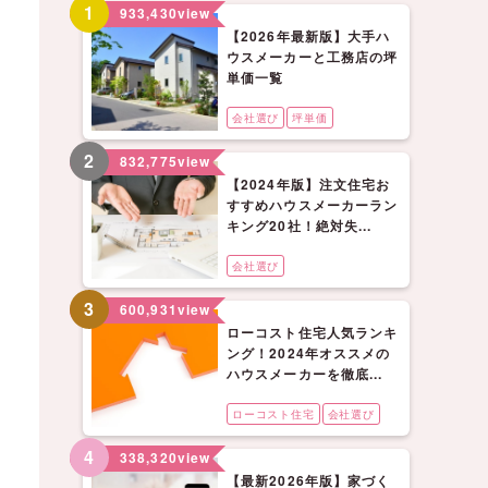
1
933,430
view
【2026年最新版】大手ハ
ウスメーカーと工務店の坪
単価一覧
会社選び
坪単価
2
832,775
view
【2024年版】注文住宅お
すすめハウスメーカーラン
キング20社！絶対失...
会社選び
3
600,931
view
ローコスト住宅人気ランキ
ング！2024年オススメの
ハウスメーカーを徹底...
ローコスト住宅
会社選び
4
338,320
view
【最新2026年版】家づく