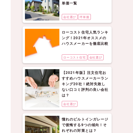
単価一覧
会社選び
坪単価
ローコスト住宅人気ランキ
ング！2021年オススメの
ハウスメーカーを徹底比較
ローコスト住宅
会社選び
【2021年版】注文住宅お
すすめハウスメーカーラン
キング20社！絶対失敗し
ない口コミ評判の良い会社
は？
会社選び
憧れのビルトインガレージ
で後悔する9つの傾向！そ
れぞれの対策とは？