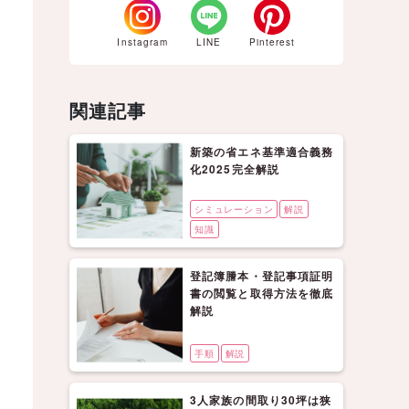
Instagram
LINE
Pinterest
関連記事
新築の省エネ基準適合義務
化2025完全解説
シミュレーション
解説
知識
登記簿謄本・登記事項証明
書の閲覧と取得方法を徹底
解説
手順
解説
3人家族の間取り30坪は狭