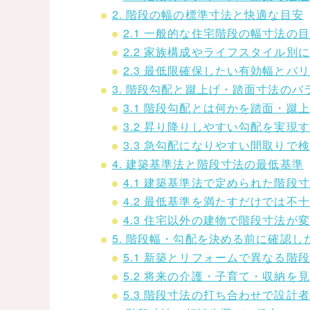
2. 階段の幅の標準寸法と快適な目安
2.1 一般的な住宅階段の幅寸法の
2.2 家族構成やライフスタイル別
2.3 最低限確保したい有効幅とバ
3. 階段勾配と蹴上げ・踏面寸法のバ
3.1 階段勾配とは何かを踏面・蹴
3.2 昇り降りしやすい勾配を実現
3.3 急勾配になりやすい間取りで
4. 建築基準法と階段寸法の最低基準
4.1 建築基準法で定められた階段
4.2 最低基準を満たすだけでは不
4.3 住宅以外の建物で階段寸法が
5. 階段幅・勾配を決める前に確認
5.1 新築とリフォームで異なる階
5.2 将来の介護・子育て・収納を
5.3 階段寸法の打ち合わせで設計