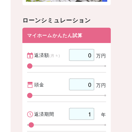
ローンシミュレーション
マイホームかんたん試算
返済額
万円
(月々)
頭金
万円
返済期間
年