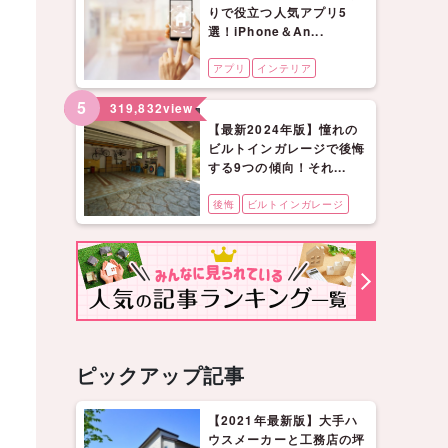
りで役立つ人気アプリ5
選！iPhone＆An...
アプリ
インテリア
5
319,832
view
【最新2024年版】憧れの
ビルトインガレージで後悔
する9つの傾向！それ...
後悔
ビルトインガレージ
ピックアップ記事
【2021年最新版】大手ハ
ウスメーカーと工務店の坪