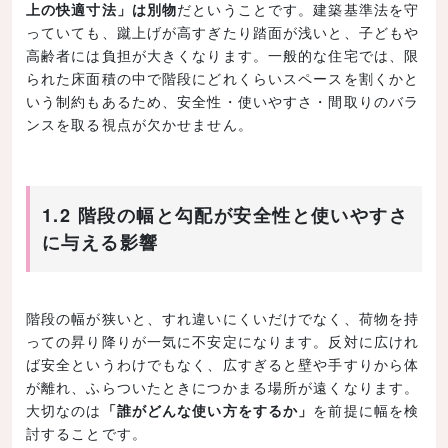
上の快適寸法」は別物
だということです。建築基準法を守
っていても、蹴上げが高すぎたり踏面が浅いと、子どもや
高齢者には負担が大きくなります。一般的な住宅では、限
られた床面積の中で階段にどれくらいスペースを割くかと
いう制約もあるため、安全性・使いやすさ・間取りのバラ
ンスを取る視点が欠かせません。
1.2 階段の幅と勾配が安全性と使いやすさ
に与える影響
階段の幅が狭いと、すれ違いにくいだけでなく、荷物を持
っての昇り降りが一気に不安定になります。反対に広けれ
ば安全というわけでもなく、広すぎると壁や手すりから体
が離れ、ふらついたときにつかまる場所が遠くなります。
大切なのは
「誰がどんな使い方をするか」
を前提に幅を検
討することです。