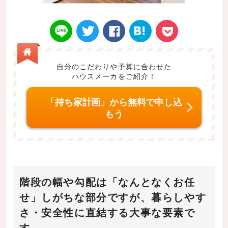
自分のこだわりや予算に合わせた
ハウスメーカをご紹介！
Twitt
Face
はてなブ
LINE
Poke
「持ち家計画」から無料で申し込
もう
er
book
ックマー
t
階段の幅や勾配は「なんとなくお任
せ」しがちな部分ですが、暮らしやす
さ・安全性に直結する大事な要素で
ク
す。