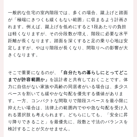
一般的な住宅の室内階段では、多くの場合、蹴上げと踏面
が「極端にきつくも緩くもない範囲」に収まるよう計画さ
れます。例えば、蹴上げを低めにすると1段あたりの負担
は軽くなりますが、その分段数が増え、階段に必要な水平
距離が長くなります。踏面を深くすると足の乗り心地は安
定しますが、やはり階段が長くなり、間取りへの影響が大
きくなります。
そこで重要になるのが、
「自分たちの暮らしにとってどこ
までが許容範囲か」
を設計者と共有しておくことです。体
力に自信がない家族や高齢の同居者がいる場合は、多少ス
ペースを割いても緩やかな勾配を優先する価値がありま
す。一方、コンパクトな間取りで階段スペースを最小限に
抑えたい場合は、法律上の範囲内でやや急な勾配を受け入
れる選択肢も考えられます。どちらにしても、「安全に昇
り降りできること」を最優先に、段数と寸法のバランスを
検討することが欠かせません。