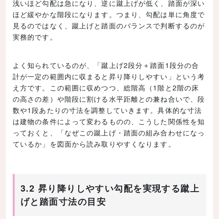
浅いほど勾配は急になり、逆に蹴上げが低く、踏面が深い
ほど緩やかな階段になります。つまり、勾配は単に角度で
見るのではなく、蹴上げと踏面のバランスで判断するのが
実務的です。
よく知られているのが、「蹴上げ2段分＋踏面1段分の合
計が一定の範囲内に収まると昇り降りしやすい」という考
え方です。この範囲に収めつつ、総階高（1階と2階の床
の高さの差）や階段に割ける水平距離との兼ね合いで、段
数や1段あたりの寸法を調整していきます。具体的な寸法
は建物の条件によって変わるものの、こうした関係性を知
っておくと、「なぜこの蹴上げ・踏面の組み合わせになっ
ているか」を図面から読み取りやすくなります。
3.2 昇り降りしやすい勾配を実現する蹴上
げと踏面寸法の目安