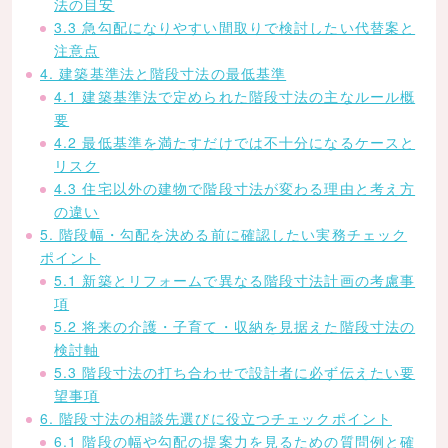
法の目安
3.3 急勾配になりやすい間取りで検討したい代替案と
注意点
4. 建築基準法と階段寸法の最低基準
4.1 建築基準法で定められた階段寸法の主なルール概
要
4.2 最低基準を満たすだけでは不十分になるケースと
リスク
4.3 住宅以外の建物で階段寸法が変わる理由と考え方
の違い
5. 階段幅・勾配を決める前に確認したい実務チェック
ポイント
5.1 新築とリフォームで異なる階段寸法計画の考慮事
項
5.2 将来の介護・子育て・収納を見据えた階段寸法の
検討軸
5.3 階段寸法の打ち合わせで設計者に必ず伝えたい要
望事項
6. 階段寸法の相談先選びに役立つチェックポイント
6.1 階段の幅や勾配の提案力を見るための質問例と確