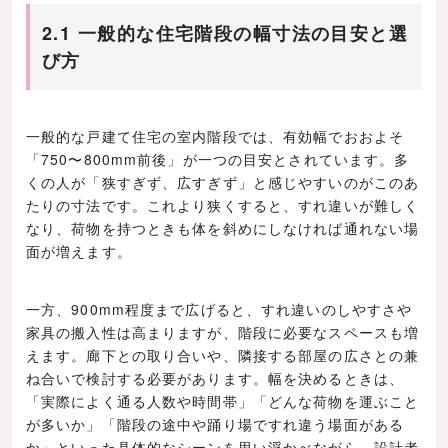
2.1 一般的な住宅階段の幅寸法の目安と選
び方
一般的な戸建て住宅の室内階段では、有効幅でおおよそ
「750〜800mm前後」が一つの目安とされています。多
くの人が「狭すぎず、広すぎず」と感じやすいのがこのあ
たりの寸法です。これより狭くすると、すれ違いが難しく
なり、荷物を持つときも体を斜めにしなければ通れない場
面が増えます。
一方、900mm程度まで広げると、すれ違いのしやすさや
家具の搬入性は高まりますが、階段に必要なスペースも増
えます。廊下との取り合いや、隣接する部屋の広さとの兼
ね合いで検討する必要があります。幅を決めるときは、
「実際によく通る人数や時間帯」「どんな荷物を運ぶこと
が多いか」「階段の途中や踊り場ですれ違う場面がある
か」といった具体的なシーンを思い浮かべながら、設計者