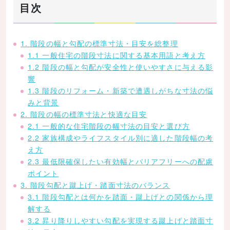
目次
1. 階段の幅と勾配の標準寸法・目安を総整理
1.1 一般住宅の階段寸法に関する基本用語と考え方
1.2 階段の幅と勾配が安全性と使いやすさに与える影
響
1.3 階段のリフォーム・新築で遭遇しがちな寸法の悩
みと背景
2. 階段の幅の標準寸法と快適な目安
2.1 一般的な住宅階段の幅寸法の目安と選び方
2.2 家族構成やライフスタイル別に適した階段幅の考
え方
2.3 最低限確保したい有効幅とバリアフリーへの配慮
ポイント
3. 階段勾配と蹴上げ・踏面寸法のバランス
3.1 階段勾配とは何かを踏面・蹴上げとの関係から理
解する
3.2 昇り降りしやすい勾配を実現する蹴上げと踏面寸