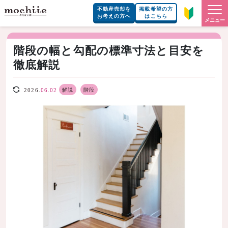
不動産売却を
掲載希望の方
お考えの方へ
はこちら
メニュー
階段の幅と勾配の標準寸法と目安を
徹底解説
解説
階段
2026.
06.02