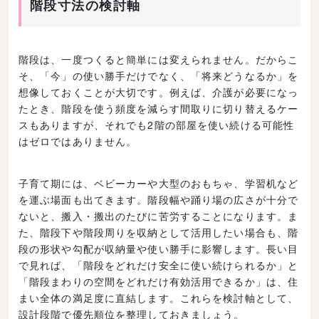
階段寸法の検討軸
階段は、一度つくると簡単には変えられません。だからこ
そ、「今」の使い勝手だけでなく、「将来どうなるか」を
想像しておくことが大切です。例えば、介護が必要になっ
たとき、階段を使う頻度を減らす間取りに切り替えるケー
スもありますが、それでも2階の部屋を使い続ける可能性
はゼロではありません。
子育て期には、ベビーカーや大型のおもちゃ、学習机など
を運ぶ場面も出てきます。階段幅や踊り場の広さが十分で
ないと、搬入・搬出のたびに苦労することになります。ま
た、階段下や階段周りを収納として活用したい場合も、階
段の形状や勾配が収納量や使い勝手に影響します。長い目
で見れば、「階段をどれだけ安全に使い続けられるか」と
「階段まわりの空間をどれだけ有効活用できるか」は、住
まい全体の満足度に直結します。これらを検討軸として、
設計段階で優先順位を整理しておきましょう。