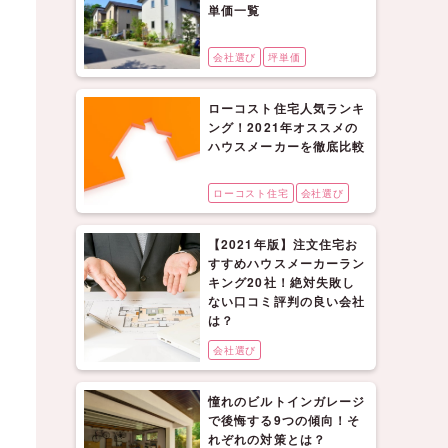
単価一覧
会社選び
坪単価
ローコスト住宅人気ランキ
ング！2021年オススメの
ハウスメーカーを徹底比較
ローコスト住宅
会社選び
【2021年版】注文住宅お
すすめハウスメーカーラン
キング20社！絶対失敗し
ない口コミ評判の良い会社
は？
会社選び
憧れのビルトインガレージ
で後悔する9つの傾向！そ
れぞれの対策とは？