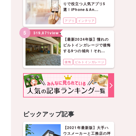
りで役立つ人気アプリ5
選！iPhone＆An...
アプリ
インテリア
5
319,871
view
【最新2024年版】憧れの
ビルトインガレージで後悔
する9つの傾向！それ...
後悔
ビルトインガレージ
ピックアップ記事
【2021年最新版】大手ハ
ウスメーカーと工務店の坪