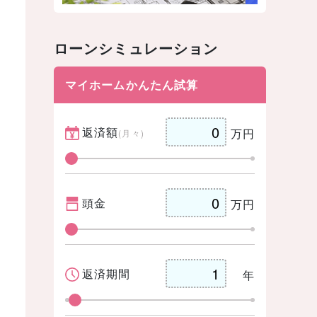
ローンシミュレーション
マイホームかんたん試算
返済額
万円
(月々)
頭金
万円
返済期間
年