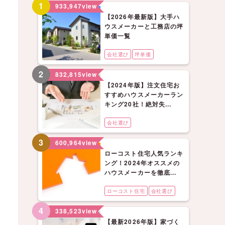
1
933,947
view
【2026年最新版】大手ハ
ウスメーカーと工務店の坪
単価一覧
会社選び
坪単価
2
832,815
view
【2024年版】注文住宅お
すすめハウスメーカーラン
キング20社！絶対失...
会社選び
3
600,964
view
ローコスト住宅人気ランキ
ング！2024年オススメの
ハウスメーカーを徹底...
ローコスト住宅
会社選び
4
338,523
view
【最新2026年版】家づく