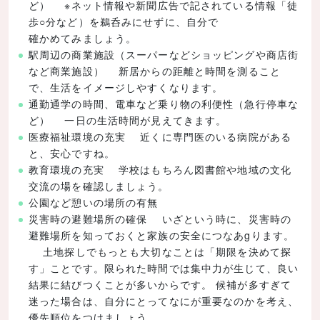
ど） ※ネット情報や新聞広告で記されている情報「徒
歩○分など）を鵜呑みにせずに、自分で
確かめてみましょう。
駅周辺の商業施設（スーパーなどショッピングや商店街
など商業施設） 新居からの距離と時間を測ること
で、生活をイメージしやすくなります。
通勤通学の時間、電車など乗り物の利便性（急行停車な
ど） 一日の生活時間が見えてきます。
医療福祉環境の充実 近くに専門医のいる病院がある
と、安心ですね。
教育環境の充実 学校はもちろん図書館や地域の文化
交流の場を確認しましょう。
公園など憩いの場所の有無
災害時の避難場所の確保 いざという時に、災害時の
避難場所を知っておくと家族の安全につなあgります。
土地探しでもっとも大切なことは「期限を決めて探
す」ことです。限られた時間では集中力が生じて、良い
結果に結びつくことが多いからです。 候補が多すぎて
迷った場合は、自分にとってなにが重要なのかを考え、
優先順位をつけましょう。