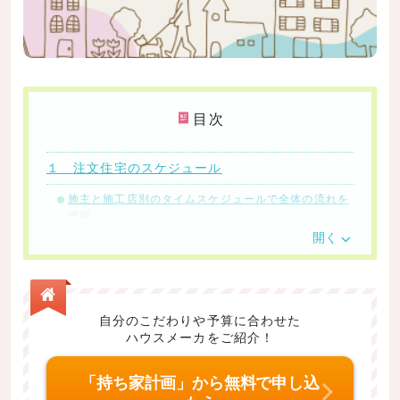
目次
１ 注文住宅のスケジュール
施主と施工店別のタイムスケジュールで全体の流れを
把握
開く
２ スケジュール通りに建てるポイント
2-1.住みたい地域や家のデザインなどを具体的にイメ
ージする
自分のこだわりや予算に合わせた
2-2.予算を立てる
ハウスメーカをご紹介！
2-3.土地を探す
「持ち家計画」から無料で申し込
2-4.施工店を探す