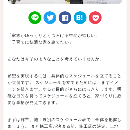
「家族がゆっくりとくつろげる空間が欲しい」
「子育てに快適な家を建てたい」
Twitt
Face
はてなブ
LINE
Poke
あなたは今そのようなことを考えていませんか。
願望を実現するには、具体的なスケジュールを立てること
er
book
ックマー
t
が大切です。 スケジュールを立てるためには、まずイメ
ージを描きます。すると目的がさらにはっきりします。明
確な目的を持ってスケジュールを立てると、家づくりに必
要な事柄が見えてきます。
まずは施主、施工展別のスケジュール表で、全体を把握し
ク
ましょう。 また施工店が決まる前、施工店の決定、土地