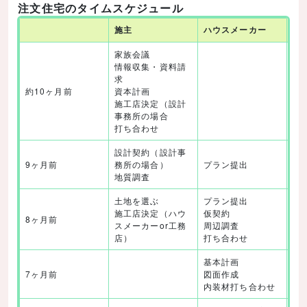
注文住宅のタイムスケジュール
施主
ハウスメーカー
工
家族会議
情報収集・資料請
求
約10ヶ月前
資本計画
施工店決定（設計
事務所の場合
打ち合わせ
設計契約（設計事
打
9ヶ月前
務所の場合）
プラン提出
プ
地質調査
土地を選ぶ
プラン提出
施工店決定（ハウ
仮契約
打
8ヶ月前
スメーカーor工務
周辺調査
基
店）
打ち合わせ
基本計画
7ヶ月前
図面作成
図
内装材打ち合わせ