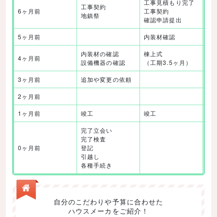
工事見積もり完了
工
工事契約
6ヶ月前
工事契約
工
地鎮祭
確認申請提出
確
5ヶ月前
内装材確認
着
内装材の確認
棟上式
棟
4ヶ月前
設備機器の確認
（工期3.5ヶ月）
月
3ヶ月前
追加や変更の依頼
2ヶ月前
1ヶ月前
竣工
竣工
竣
完了立会い
完了検査
0ヶ月前
登記
引越し
各種手続き
自分のこだわりや予算に合わせた
ハウスメーカをご紹介！