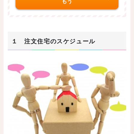
もう
2-5.敷地、地盤の調査
2-6.土地の購入
2-7.建物の設計 プラン作成 見積もり 仕様
2-8.建築請負契約
１ 注文住宅のスケジュール
2-9.建築確認申請
2-10.住宅ローン
2-11.施工
2-12.引き渡し
2-13.引っ越し・入居
まとめ