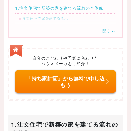
1.注文住宅で新築の家を建てる流れの全体像
注文住宅で家を建てる流れ
2.【第1段階】事前準備から契約までの流れ
開く
（1）どんな家を建てたいか理想像を明確にする
（2）資金計画を立てて費用の準備を始める
（3）住宅展示場やモデルルームを見学する
自分のこだわりや予算に合わせた
ハウスメーカをご紹介！
（4）どの会社に施工をお願いするかを決める
3.【第2段階】契約から工事着工までの間の流れ
「持ち家計画」から無料で申し込
もう
（1）施工を依頼する会社と契約をする
（2）設計プランを決める
（3）間取り、内装、外装の打ち合わせを行う
（4）住宅ローンの申請・審査・契約等を行う
1.注文住宅で新築の家を建てる流れの
4.【第3段階】工事着工後の流れ