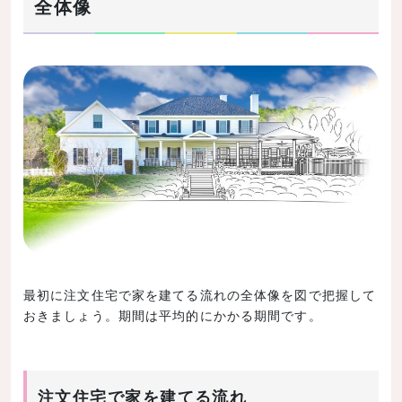
全体像
（1）地鎮祭（必要な方のみ）
（2）近隣への挨拶まわり
（3）上棟式（必要な方のみ）
（4）工事の進捗状況の確認
（5）壁紙やカーテンなどを決める打ち合わせを行う
（施工を行う会社によって異なる）
5.【第4段階】完成してから入居までの流れ
（1）完成立ち会い（最終的なチェック）
（2）第三者機関による完了検査
（3）不具合が見つかれば修繕
最初に注文住宅で家を建てる流れの全体像を図で把握して
（4）家の引き渡し
おきましょう。期間は平均的にかかる期間です。
（5）住宅ローン返済開始
まとめ
注文住宅で家を建てる流れ