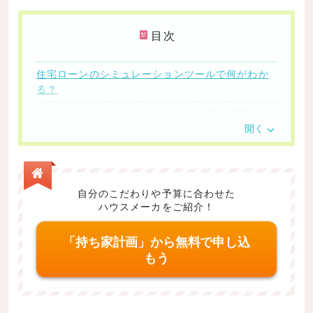
目次
住宅ローンのシミュレーションツールで何がわか
る？
いくらまで借りられるのかがわかる！借入可能額
開く
現在の家賃と比較しよう！毎月の返済額を試算
利息を含めて最終的にいくらかかるのか！総返済額
繰り上げ返済による利息軽減など
自分のこだわりや予算に合わせた
住宅購入時にかかる諸費用の試算
ハウスメーカをご紹介！
おすすめの代表的なシミュレーションツール一覧
「持ち家計画」から無料で申し込
住宅保証機構株式会社
もう
SUUMO
LIFULL HOME’S