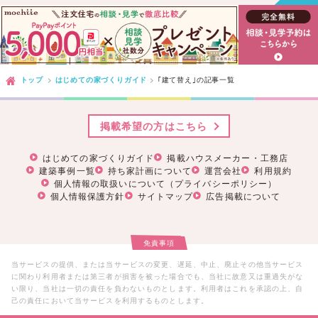
トップ
はじめての家づくりガイド
｢建て替え｣
の記事一覧
掲載希望の方はこちら
はじめての家づくりガイド
掲載ハウスメーカー・工務店
建築事例一覧
持ち家計画について
運営会社
利用規約
個人情報の取扱いについて（プライバシーポリシー）
個人情報保護方針
サイトマップ
広告掲載について
免責事項
当サービスの提供、または当サービスの変更、遅延、中止、廃止その他当サービス
に関わり利用者または第三者が損害を被った場合でも、当社に故意又は重過失がな
い限り、当社は一切の責任を負わないものとします。利用者はこれを承認の上、自
己の責任において当サービスを利用するものとします。