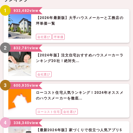
1
933,482
view
【2026年最新版】大手ハウスメーカーと工務店の
坪単価一覧
会社選び
坪単価
2
832,781
view
【2024年版】注文住宅おすすめハウスメーカーラ
ンキング20社！絶対失...
会社選び
3
600,935
view
ローコスト住宅人気ランキング！2024年オススメ
のハウスメーカーを徹底...
ローコスト住宅
会社選び
4
338,340
view
【最新2026年版】家づくりで役立つ人気アプリ5