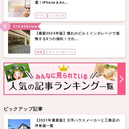
選！iPhone＆An...
アプリ
インテリア
5
319,835
view
【最新2024年版】憧れのビルトインガレージで後
悔する9つの傾向！それ...
後悔
ビルトインガレージ
ピックアップ記事
【2021年最新版】大手ハウスメーカーと工務店の
坪単価一覧