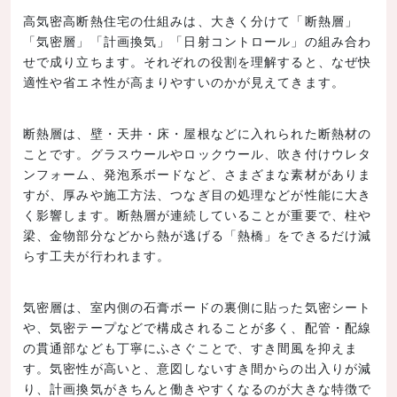
高気密高断熱住宅の仕組みは、大きく分けて「断熱層」
「気密層」「計画換気」「日射コントロール」の組み合わ
せで成り立ちます。それぞれの役割を理解すると、なぜ快
適性や省エネ性が高まりやすいのかが見えてきます。
断熱層は、壁・天井・床・屋根などに入れられた断熱材の
ことです。グラスウールやロックウール、吹き付けウレタ
ンフォーム、発泡系ボードなど、さまざまな素材がありま
すが、厚みや施工方法、つなぎ目の処理などが性能に大き
く影響します。断熱層が連続していることが重要で、柱や
梁、金物部分などから熱が逃げる「熱橋」をできるだけ減
らす工夫が行われます。
気密層は、室内側の石膏ボードの裏側に貼った気密シート
や、気密テープなどで構成されることが多く、配管・配線
の貫通部なども丁寧にふさぐことで、すき間風を抑えま
す。気密性が高いと、意図しないすき間からの出入りが減
り、計画換気がきちんと働きやすくなるのが大きな特徴で