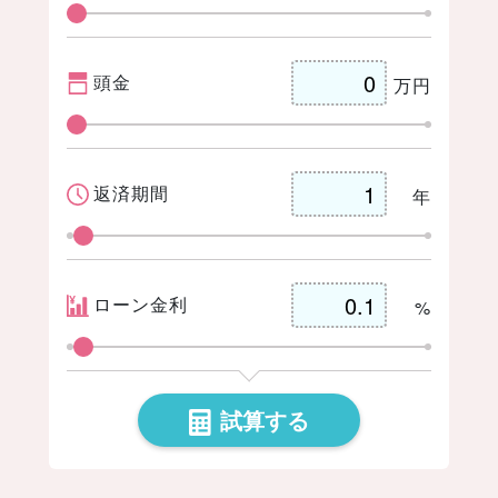
er
book
ックマー
t
頭金
万円
ク
返済期間
年
ローン金利
%
試算する