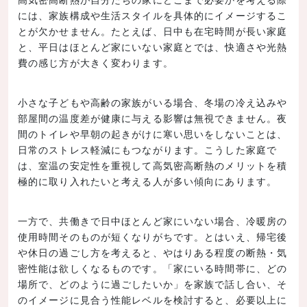
には、家族構成や生活スタイルを具体的にイメージするこ
とが欠かせません。たとえば、日中も在宅時間が長い家庭
と、平日はほとんど家にいない家庭とでは、快適さや光熱
費の感じ方が大きく変わります。
小さな子どもや高齢の家族がいる場合、冬場の冷え込みや
部屋間の温度差が健康に与える影響は無視できません。夜
間のトイレや早朝の起きがけに寒い思いをしないことは、
日常のストレス軽減にもつながります。こうした家庭で
は、室温の安定性を重視して高気密高断熱のメリットを積
極的に取り入れたいと考える人が多い傾向にあります。
一方で、共働きで日中ほとんど家にいない場合、冷暖房の
使用時間そのものが短くなりがちです。とはいえ、帰宅後
や休日の過ごし方を考えると、やはりある程度の断熱・気
密性能は欲しくなるものです。「家にいる時間帯に、どの
場所で、どのように過ごしたいか」を家族で話し合い、そ
のイメージに見合う性能レベルを検討すると、必要以上に