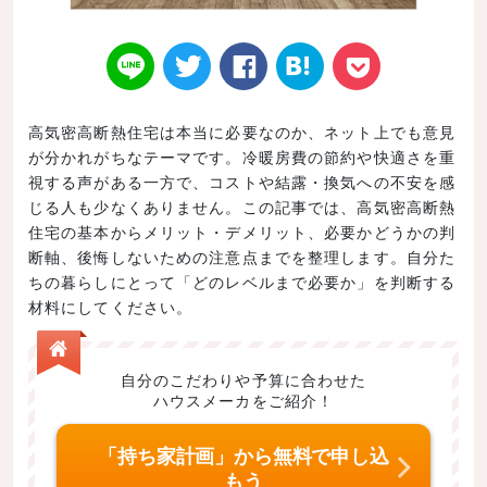
高気密高断熱住宅は本当に必要なのか、ネット上でも意見
が分かれがちなテーマです。冷暖房費の節約や快適さを重
Twitt
Face
はてなブ
LINE
Poke
視する声がある一方で、コストや結露・換気への不安を感
じる人も少なくありません。この記事では、高気密高断熱
住宅の基本からメリット・デメリット、必要かどうかの判
断軸、後悔しないための注意点までを整理します。自分た
ちの暮らしにとって「どのレベルまで必要か」を判断する
er
book
ックマー
t
材料にしてください。
自分のこだわりや予算に合わせた
ハウスメーカをご紹介！
ク
「持ち家計画」から無料で申し込
もう