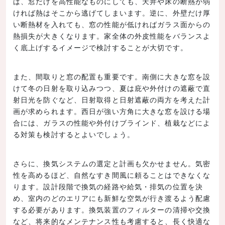
ば、窓だけを高性能なものにしても、天井や床の断熱が弱
ければ熱はそこから逃げてしまいます。逆に、外壁だけ厚
い断熱材を入れても、窓の性能が低ければガラス面からの
熱損失が大きくなります。家全体の外皮性能をバランスよ
く底上げするイメージで検討することが大切です。
また、間取りと窓の配置も重要です。南側に大きな窓を設
けて冬の日射を取り込みつつ、夏は庇や外付けの遮蔽で直
射日光を防ぐなど、日射取得と日射遮蔽の両方を考えた計
画が求められます。西日が強い方角に大きな窓を設ける場
合には、ガラスの性能や外付けブラインド、植栽などによ
る対策も検討するとよいでしょう。
さらに、換気システムの選定と計画も欠かせません。気密
性を高めるほど、自然なすき間風に頼ることはできなくな
ります。設計段階で換気の経路や給気・排気の位置を決
め、室内のどのエリアにも新鮮な空気が行き渡るよう配慮
する必要があります。換気装置のフィルターの清掃や交換
など、将来的なメンテナンス性も考慮すると、長く快適な