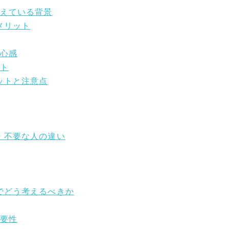
増えている背景
メリット
安心感
ット
ットと注意点
人・不要な人の違い
宅でどう考えるべきか
重要性