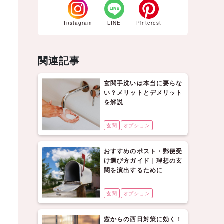
Instagram
LINE
Pinterest
関連記事
玄関手洗いは本当に要らな
い？メリットとデメリット
を解説
玄関
オプション
おすすめのポスト・郵便受
け選び方ガイド｜理想の玄
関を演出するために
玄関
オプション
窓からの西日対策に効く！