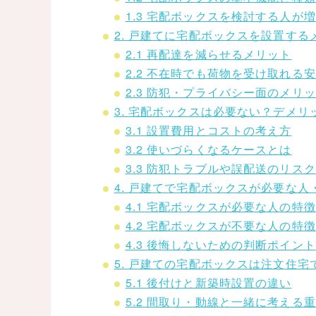
1.3 宅配ボックスを検討する人が
2. 戸建てに宅配ボックスを設置する
2.1 再配達を減らせるメリット
2.2 不在時でも荷物を受け取れる
2.3 防犯・プライバシー面のメリ
3. 宅配ボックスは必要ない？デメリ
3.1 設置費用とコストの考え方
3.2 使いづらくなるケースとは
3.3 防犯トラブルや誤配送のリスク
4. 戸建てで宅配ボックスが必要な
4.1 宅配ボックスが必要な人の特徴
4.2 宅配ボックスが不要な人の特徴
4.3 後悔しないための判断ポイント
5. 戸建ての宅配ボックスは注文住
5.1 後付けと新築時設置の違い
5.2 間取り・動線と一緒に考える