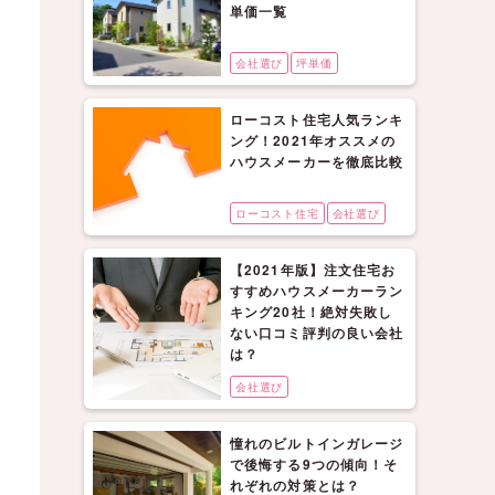
単価一覧
会社選び
坪単価
ローコスト住宅人気ランキ
ング！2021年オススメの
ハウスメーカーを徹底比較
ローコスト住宅
会社選び
【2021年版】注文住宅お
すすめハウスメーカーラン
キング20社！絶対失敗し
ない口コミ評判の良い会社
は？
会社選び
憧れのビルトインガレージ
で後悔する9つの傾向！そ
れぞれの対策とは？