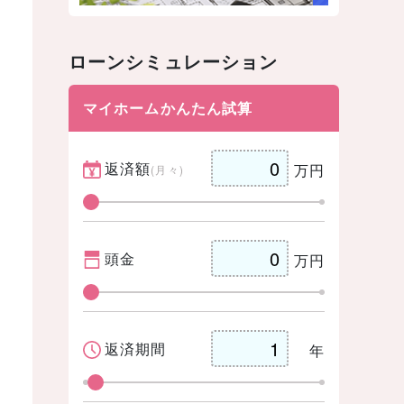
ローンシミュレーション
マイホームかんたん試算
返済額
万円
(月々)
頭金
万円
返済期間
年