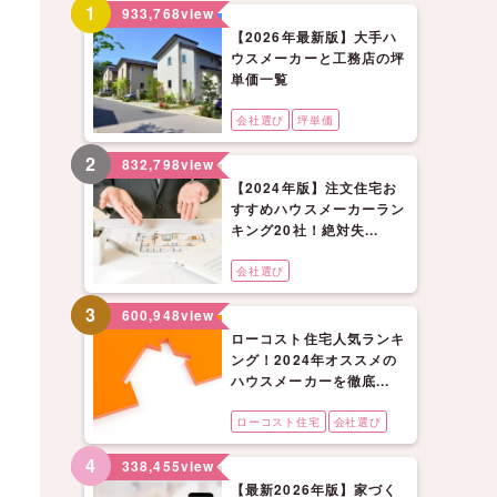
1
933,768
view
【2026年最新版】大手ハ
ウスメーカーと工務店の坪
単価一覧
会社選び
坪単価
2
832,798
view
【2024年版】注文住宅お
すすめハウスメーカーラン
キング20社！絶対失...
会社選び
3
600,948
view
ローコスト住宅人気ランキ
ング！2024年オススメの
ハウスメーカーを徹底...
ローコスト住宅
会社選び
4
338,455
view
【最新2026年版】家づく