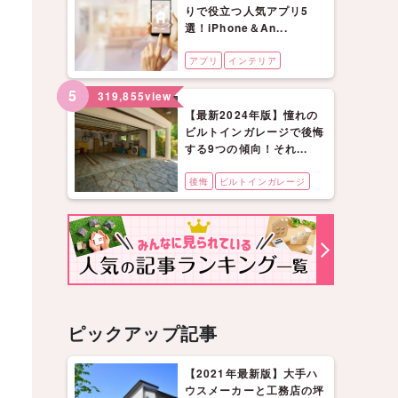
りで役立つ人気アプリ5
選！iPhone＆An...
アプリ
インテリア
5
319,855
view
【最新2024年版】憧れの
ビルトインガレージで後悔
する9つの傾向！それ...
後悔
ビルトインガレージ
ピックアップ記事
【2021年最新版】大手ハ
ウスメーカーと工務店の坪