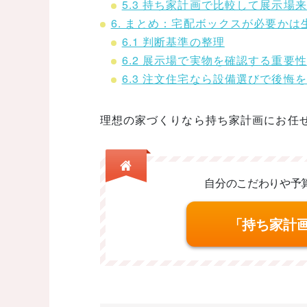
5.3 持ち家計画で比較して展示場
6. まとめ：宅配ボックスが必要か
6.1 判断基準の整理
6.2 展示場で実物を確認する重要性
6.3 注文住宅なら設備選びで後悔
理想の家づくりなら持ち家計画にお任
自分のこだわりや予
「持ち家計