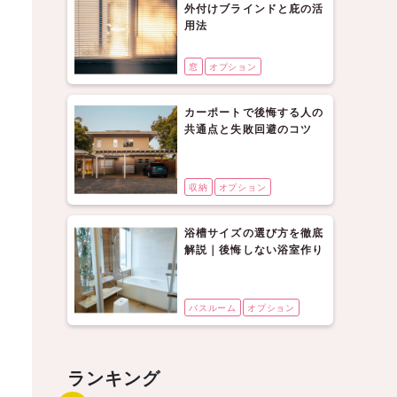
外付けブラインドと庇の活
用法
窓
オプション
カーポートで後悔する人の
共通点と失敗回避のコツ
収納
オプション
浴槽サイズの選び方を徹底
解説｜後悔しない浴室作り
バスルーム
オプション
ランキング