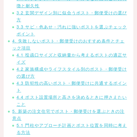
徴と耐久性
3.2 玄関デザイン別に似合うポスト・郵便受けの選び
方
3.3 サビ・色あせ・汚れに強いポストを選ぶチェック
ポイント
4. 失敗しないポスト・郵便受けのおすすめ条件とチェ
ック項目
4.1 投函口サイズと収納量から考えるポストの適正サ
イズ
4.2 家族構成やライフスタイル別のポスト・郵便受け
の選び方
4.3 防犯性の高いポスト・郵便受けに共通するポイン
ト
4.4 ポスト設置場所と高さを決めるときに押さえたい
こと
5. 新築の注文住宅でポスト・郵便受けを選ぶときの注
意点
5.1 門柱やアプローチ計画とポスト位置を同時に考え
る方法