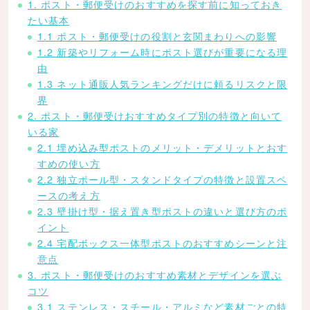
1. ポスト・郵便受けのおすすめを探す前に知っておき
たい基本
1.1 ポスト・郵便受けの役割と玄関まわりへの影響
1.2 新築やリフォーム時にポスト選びが重要になる理
由
1.3 ネット通販人気ランキングだけに頼るリスクと限
界
2. ポスト・郵便受けおすすめタイプ別の特徴と向いて
いる家
2.1 埋め込み型ポストのメリット・デメリットとおす
すめの使い方
2.2 独立ポール型・スタンドタイプの特徴と設置スペ
ースの考え方
2.3 壁掛け型・据え置き型ポストの違いと選び方のポ
イント
2.4 宅配ボックス一体型ポストのおすすめシーンと注
意点
3. ポスト・郵便受けのおすすめ素材とデザインを選ぶ
コツ
3.1 ステンレス・スチール・アルミなど素材ごとの特