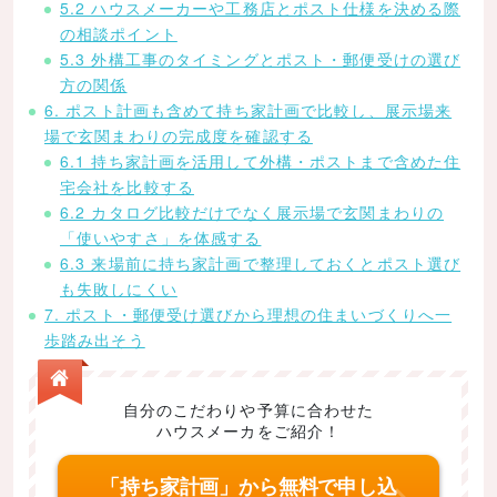
5.2 ハウスメーカーや工務店とポスト仕様を決める際
の相談ポイント
5.3 外構工事のタイミングとポスト・郵便受けの選び
方の関係
6. ポスト計画も含めて持ち家計画で比較し、展示場来
場で玄関まわりの完成度を確認する
6.1 持ち家計画を活用して外構・ポストまで含めた住
宅会社を比較する
6.2 カタログ比較だけでなく展示場で玄関まわりの
「使いやすさ」を体感する
6.3 来場前に持ち家計画で整理しておくとポスト選び
も失敗しにくい
7. ポスト・郵便受け選びから理想の住まいづくりへ一
歩踏み出そう
自分のこだわりや予算に合わせた
ハウスメーカをご紹介！
「持ち家計画」から無料で申し込