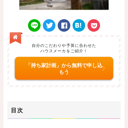
自分のこだわりや予算に合わせた
ハウスメーカをご紹介！
Twitt
Face
はてなブ
LINE
Poke
「持ち家計画」から無料で申し込
もう
er
book
ックマー
t
目次
ク