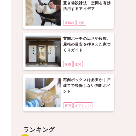
置き場設計法｜空間を有効
活用するアイデア
床面積
玄関
玄関ポーチの広さや段数、
屋根の目安を押さえた家づ
くりガイド
屋根
玄関
宅配ボックスは必要か｜戸
建てで後悔しない判断ポイ
ント
玄関
オプション
ランキング