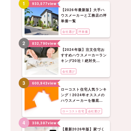
1
933,577
view
【2026年最新版】大手ハ
ウスメーカーと工務店の坪
単価一覧
会社選び
坪単価
2
832,790
view
【2024年版】注文住宅お
すすめハウスメーカーラン
キング20社！絶対失...
会社選び
3
600,943
view
ローコスト住宅人気ランキ
ング！2024年オススメの
ハウスメーカーを徹底...
ローコスト住宅
会社選び
4
338,387
view
【最新2026年版】家づく