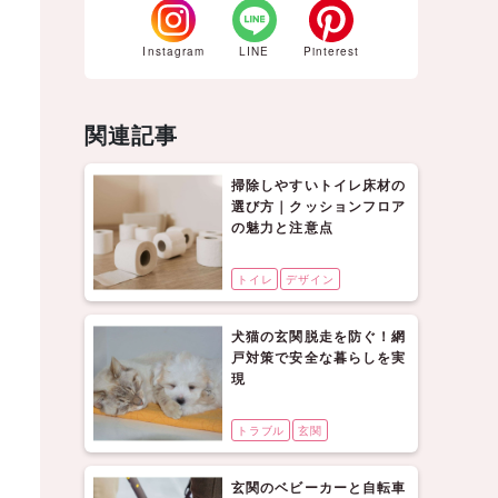
Instagram
LINE
Pinterest
関連記事
掃除しやすいトイレ床材の
選び方｜クッションフロア
の魅力と注意点
トイレ
デザイン
犬猫の玄関脱走を防ぐ！網
戸対策で安全な暮らしを実
現
トラブル
玄関
玄関のベビーカーと自転車