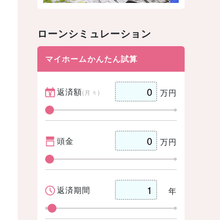
ローンシミュレーション
マイホームかんたん試算
返済額
万円
(月々)
頭金
万円
返済期間
年