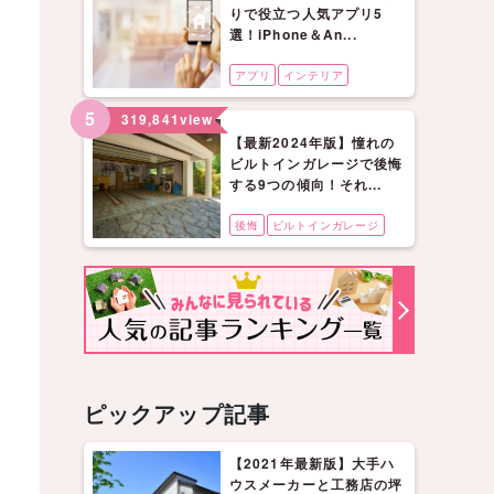
りで役立つ人気アプリ5
選！iPhone＆An...
アプリ
インテリア
5
319,841
view
【最新2024年版】憧れの
ビルトインガレージで後悔
する9つの傾向！それ...
後悔
ビルトインガレージ
ピックアップ記事
【2021年最新版】大手ハ
ウスメーカーと工務店の坪