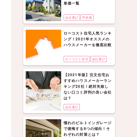
単価一覧
会社選び
坪単価
ローコスト住宅人気ランキ
ング！2021年オススメの
ハウスメーカーを徹底比較
ローコスト住宅
会社選び
【2021年版】注文住宅お
すすめハウスメーカーラン
キング20社！絶対失敗し
ない口コミ評判の良い会社
は？
会社選び
憧れのビルトインガレージ
で後悔する9つの傾向！そ
れぞれの対策とは？