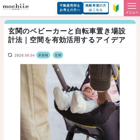
不動産売却を
掲載希望の方
お考えの方へ
はこちら
メニュー
玄関のベビーカーと自転車置き場設
計法｜空間を有効活用するアイデア
床面積
玄関
2026.
06.04