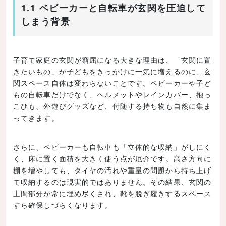
1.1 ベビーカーと自転車が玄関を圧迫して
しまう背景
子育て家庭の玄関が窮屈になる大きな理由は、「玄関に置
きたいもの」が子どもをきっかけに一気に増えるのに、玄
関スペース自体は変わらないことです。ベビーカーや子ど
もの自転車だけでなく、ヘルメットやレインカバー、抱っ
こひも、外遊びグッズなど、付随する持ち物も自然に集ま
ってきます。
さらに、ベビーカーも自転車も「立体的な収納」がしにく
く、床に置く面積を大きく使う点が厄介です。高さ方向に
棚を増やしても、タイヤの汚れや重量の問題から持ち上げ
て収納するのは現実的ではありません。その結果、玄関の
土間部分が常に埋め尽くされ、靴を脱ぎ履きするスペース
すら確保しづらくなります。