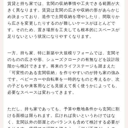
賃貸と持ち家では、玄関の収納事情や工夫できる範囲が大
きく異なります。賃貸は玄関の広さや収納の形があらかじ
め決まっており、造作で土間収納を増やしたり、間取りか
ら広さを変更したりするのが難しいケースがほとんどで
す。そのため、置き場所を工夫しても根本的にスペースが
足りないという状況になりやすくなります。
一方、持ち家、特に新築や大規模リフォームでは、玄関そ
のものの広さや形、シューズクロークの有無などを設計段
階から検討できます。将来のライフステージも踏まえた
「可変性のある玄関収納」を作りやすいのが持ち家の強み
です。ベビーカーや自転車を一時的なものと考えるか、次
の子どもや来客用なども見据えて長く使うかによっても、
必要なスペースは変わってきます。
ただし、持ち家であっても、予算や敷地条件から玄関に割
ける面積は限られます。広ければ良いというわけではな
く、玄関以外の部屋とのバランスも含めて検討する必要が