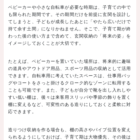
ベビーカーや小さな自転車が必要な時期は、子育ての中で
も限られた期間です。その期間だけを前提に玄関を設計し
てしまうと、子どもが成長したあとに「やたら広いだけで
持て余す土間」になりかねません。そこで、子育て期が終
わった後の使い方まで含めて、玄関収納の「将来の姿」を
イメージしておくことが大切です。
たとえば、ベビーカーを置いていた場所は、将来的に趣味
の道具やアウトドア用品、スポーツ用品の収納として活用
できます。自転車用に考えていたスペースは、仕事用バッ
グやコートをさっと掛けるクローク的なゾーンに転用する
ことも可能です。また、子どもが自分で靴を出し入れしや
すい低い棚は、後々は来客用スリッパや季節の飾りを置く
棚に変えるなど、可変性のある造りにしておくと柔軟に対
応できます。
造りつけ収納を作る場合も、棚の高さやパイプ位置を変え
られるようにしておけば、子育て期は大物優先、その後は