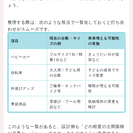
ょう。
整理する際は、次のような視点で一覧化しておくと打ち合
わせがスムーズです。
現在の台数・サイ
将来増える可能性
項目
ズの例
の有無
フルサイズ1台 / 軽
きょうだい分が追
ベビーカー
量1台など
加など
大人用 / 子ども用
子どもの成長でサ
自転車
の台数
イズ変更
三輪車・キックバ
種類が増える可能
外遊びグッズ
イク等
性
雪遊び・プール用
収納場所の変更を
季節用品
品など
検討
このような一覧があると、設計側も「どの程度の土間面積