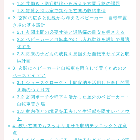
1.2 共働き・送迎動線から考える玄関収納の課題
1.3 賃貸と持ち家で異なる玄関の収納事情
2. 玄関の広さと動線から考えるベビーカー・自転車置
き場の基本設計
2.1 玄関土間の必要寸法と通路幅の目安を押さえる
2.2 ベビーカーと自転車の出し入れ動線を設計で最適
化する
2.3 将来の子どもの成長を見据えた自転車サイズと収
納計画
3. 玄関にベビーカーと自転車を両立して置くためのス
ペースアイデア
3.1 シューズクローク・土間収納を活用した多目的置
き場のつくり方
3.2 玄関ポーチや軒下を活かした屋外のベビーカー・
自転車置き場
3.3 室内側との境界を工夫して生活感を隠すレイアウ
ト
4. 狭い玄関でもスッキリ見せる収納テクニックと注意
点
4.1 ベビーカーを立てる・掛けるなど省スペースで置