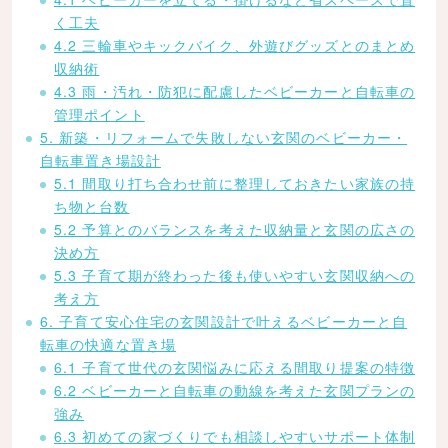
く工夫
4.2 三輪車やキックバイク、外遊びグッズとのまとめ
収納術
4.3 雨・汚れ・防犯に配慮したベビーカーと自転車の
管理ポイント
5. 新築・リフォームで失敗しない玄関のベビーカー・
自転車置き場設計
5.1 間取り打ち合わせ前に整理しておきたい家族の持
ち物と台数
5.2 予算とのバランスを考えた収納量と玄関の広さの
決め方
5.3 子育て期が終わった後も使いやすい玄関収納への
考え方
6. 子育て安心住宅の玄関設計で叶えるベビーカーと自
転車の快適な置き場
6.1 子育て世代の玄関悩みに応える間取り提案の特徴
6.2 ベビーカーと自転車の動線を考えた玄関プランの
強み
6.3 初めての家づくりでも相談しやすいサポート体制