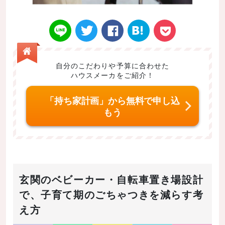
自分のこだわりや予算に合わせた
ハウスメーカをご紹介！
Twitt
Face
はてなブ
LINE
Poke
「持ち家計画」から無料で申し込
もう
er
book
ックマー
t
玄関のベビーカー・自転車置き場設計
で、子育て期のごちゃつきを減らす考
え方
ク