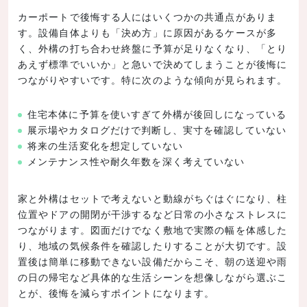
カーポートで後悔する人にはいくつかの共通点がありま
す。設備自体よりも「決め方」に原因があるケースが多
く、外構の打ち合わせ終盤に予算が足りなくなり、「とり
あえず標準でいいか」と急いで決めてしまうことが後悔に
つながりやすいです。特に次のような傾向が見られます。
住宅本体に予算を使いすぎて外構が後回しになっている
展示場やカタログだけで判断し、実寸を確認していない
将来の生活変化を想定していない
メンテナンス性や耐久年数を深く考えていない
家と外構はセットで考えないと動線がちぐはぐになり、柱
位置やドアの開閉が干渉するなど日常の小さなストレスに
つながります。図面だけでなく敷地で実際の幅を体感した
り、地域の気候条件を確認したりすることが大切です。設
置後は簡単に移動できない設備だからこそ、朝の送迎や雨
の日の帰宅など具体的な生活シーンを想像しながら選ぶこ
とが、後悔を減らすポイントになります。