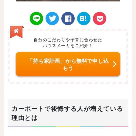
自分のこだわりや予算に合わせた
ハウスメーカをご紹介！
Twitt
Face
はてなブ
LINE
Poke
「持ち家計画」から無料で申し込
もう
er
book
ックマー
t
カーポートで後悔する人が増えている
理由とは
ク