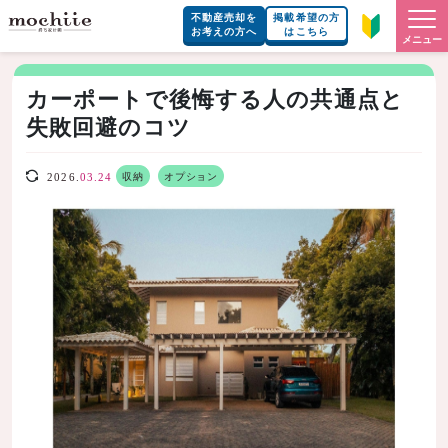
不動産売却を
掲載希望の方
お考えの方へ
はこちら
メニュー
カーポートで後悔する人の共通点と
失敗回避のコツ
収納
オプション
2026.
03.24