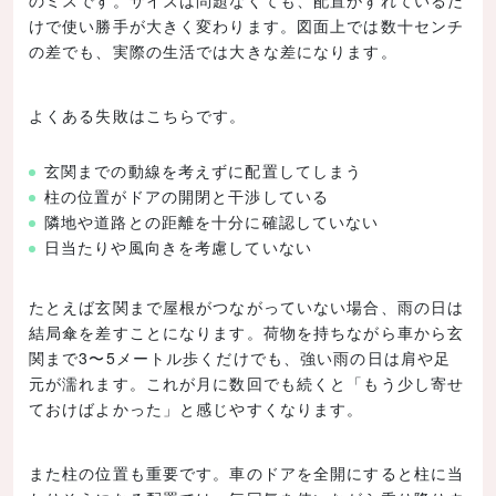
のミスです。サイズは問題なくても、配置がずれているだ
けで使い勝手が大きく変わります。図面上では数十センチ
の差でも、実際の生活では大きな差になります。
よくある失敗はこちらです。
玄関までの動線を考えずに配置してしまう
柱の位置がドアの開閉と干渉している
隣地や道路との距離を十分に確認していない
日当たりや風向きを考慮していない
たとえば玄関まで屋根がつながっていない場合、雨の日は
結局傘を差すことになります。荷物を持ちながら車から玄
関まで3〜5メートル歩くだけでも、強い雨の日は肩や足
元が濡れます。これが月に数回でも続くと「もう少し寄せ
ておけばよかった」と感じやすくなります。
また柱の位置も重要です。車のドアを全開にすると柱に当