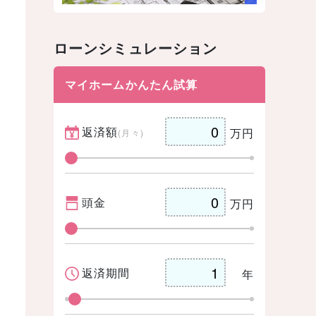
ローンシミュレーション
マイホームかんたん試算
返済額
万円
(月々)
頭金
万円
返済期間
年