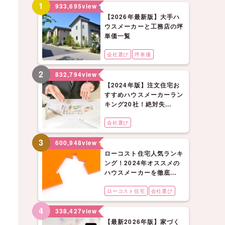
1
933,695
view
【2026年最新版】大手ハ
ウスメーカーと工務店の坪
単価一覧
会社選び
坪単価
2
832,794
view
【2024年版】注文住宅お
すすめハウスメーカーラン
キング20社！絶対失...
会社選び
3
600,948
view
ローコスト住宅人気ランキ
ング！2024年オススメの
ハウスメーカーを徹底...
ローコスト住宅
会社選び
4
338,427
view
【最新2026年版】家づく