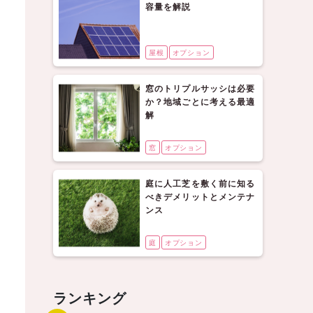
容量を解説
屋根
オプション
窓のトリプルサッシは必要
か？地域ごとに考える最適
解
窓
オプション
庭に人工芝を敷く前に知る
べきデメリットとメンテナ
ンス
庭
オプション
ランキング