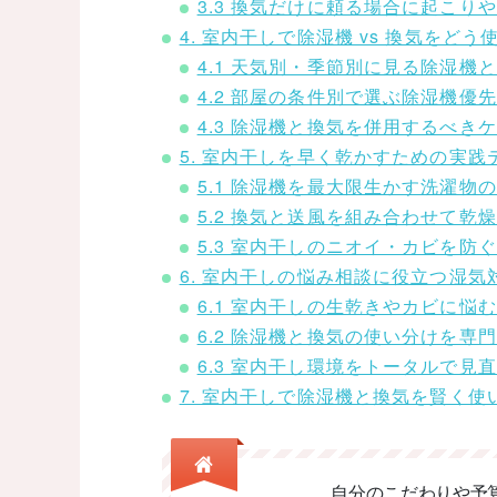
3.3 換気だけに頼る場合に起こり
4. 室内干しで除湿機 vs 換気をど
4.1 天気別・季節別に見る除湿機
4.2 部屋の条件別で選ぶ除湿機優
4.3 除湿機と換気を併用するべ
5. 室内干しを早く乾かすための実践
5.1 除湿機を最大限生かす洗濯物
5.2 換気と送風を組み合わせて乾
5.3 室内干しのニオイ・カビを防
6. 室内干しの悩み相談に役立つ湿
6.1 室内干しの生乾きやカビに
6.2 除湿機と換気の使い分けを専
6.3 室内干し環境をトータルで見
7. 室内干しで除湿機と換気を賢く
自分のこだわりや予