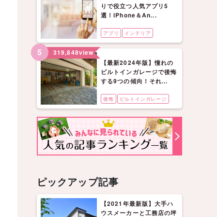
りで役立つ人気アプリ5
選！iPhone＆An...
アプリ
インテリア
5
319,848
view
【最新2024年版】憧れの
ビルトインガレージで後悔
する9つの傾向！それ...
後悔
ビルトインガレージ
ピックアップ記事
【2021年最新版】大手ハ
ウスメーカーと工務店の坪