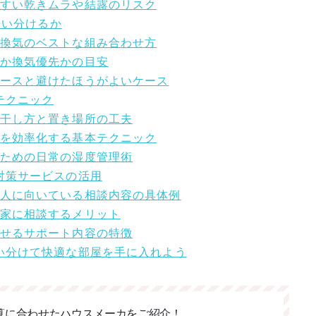
やすい乾きムラや結露のリスク
う使い分けるか
と換気のベストな組み合わせ方
先か換気優先かの目安
きケースと避けたほうがよいケース
テクニック
の干し方と置き場所の工夫
燥を効率化する基本テクニック
ぐための日常の湿度管理術
気対策サービスの活用
悩む人に向いている相談内容の具体例
門家に相談するメリット
直せるサポート内容の特徴
使い分けて快適な部屋を手に入れよう
算に合わせた
ハウスメーカをご紹介！