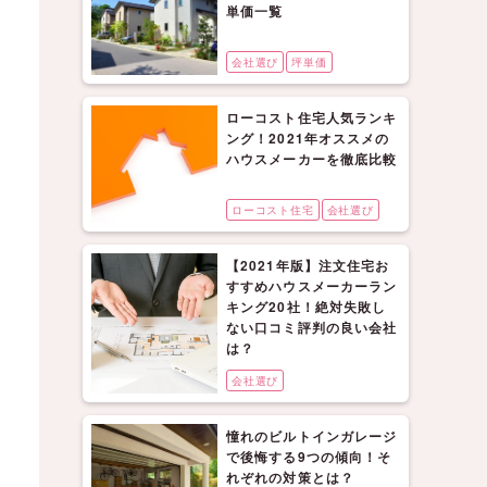
単価一覧
会社選び
坪単価
ローコスト住宅人気ランキ
ング！2021年オススメの
ハウスメーカーを徹底比較
ローコスト住宅
会社選び
【2021年版】注文住宅お
すすめハウスメーカーラン
キング20社！絶対失敗し
ない口コミ評判の良い会社
は？
会社選び
憧れのビルトインガレージ
で後悔する9つの傾向！そ
れぞれの対策とは？