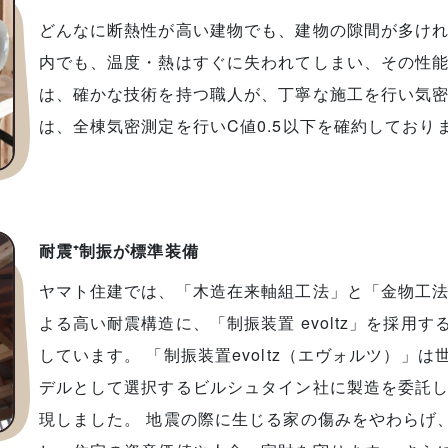
どんなに断熱性が高い建物でも、建物の隙間が多け
内でも、温度・熱はすぐに失われてしまい、その性能
は、確かな技術を持つ職人が、丁寧な施工を行い気
は、全棟気密測定を行いC値0.5以下を確約しており
耐震⁺制振が標準装備
ヤマト住建では、「木造在来軸組工法」と「金物工
よる高い耐震構造に、「制振装置 evoltz」を採用
しています。 「制振装置evoltz（エヴォルツ）」
デルとして選択するビルシュタイン社に製造を委託
現しました。 地震の際に生じる家の傷みをやわらげ