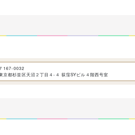
〒
167-0032
東京都杉並区天沼２丁目４-４ 荻窪SYビル４階西号室