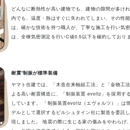
どんなに断熱性が高い建物でも、建物の隙間が多け
内でも、温度・熱はすぐに失われてしまい、その性能
は、確かな技術を持つ職人が、丁寧な施工を行い気
は、全棟気密測定を行いC値0.5以下を確約しており
耐震⁺制振が標準装備
ヤマト住建では、「木造在来軸組工法」と「金物工
よる高い耐震構造に、「制振装置 evoltz」を採用
しています。 「制振装置evoltz（エヴォルツ）」
デルとして選択するビルシュタイン社に製造を委託
現しました。 地震の際に生じる家の傷みをやわらげ