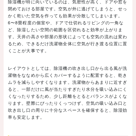
除湿機が特に向いているのは、気密性が高く、ドアや窓を
閉めておける部屋です。空気が外に逃げてしまうと、せっ
かく乾いた空気を作っても効果が分散してしまいます。
6〜8畳程度の個室や、ドアで仕切れるリビングの一角な
ど、除湿したい空間の範囲を区切れると効率が上がりま
す。天井の高さや部屋の形状によっても空気の流れは変わ
るため、できるだけ洗濯物全体に空気が行き渡る位置に置
くことが大事です。
レイアウトとしては、除湿機の吹き出し口から出る風が洗
濯物をななめから広くカバーするように配置すると、乾き
ムラを減らしやすくなります。洗濯物からあまりに近すぎ
ると、一部だけに風が当たりすぎたり水分を吸い込みにく
くなったりするため、少し距離をとるとバランスがよくな
ります。壁際にぴったりくっつけず、空気の吸い込み口と
吹き出し口の周りに十分なスペースを確保すると、除湿効
率も安定します。