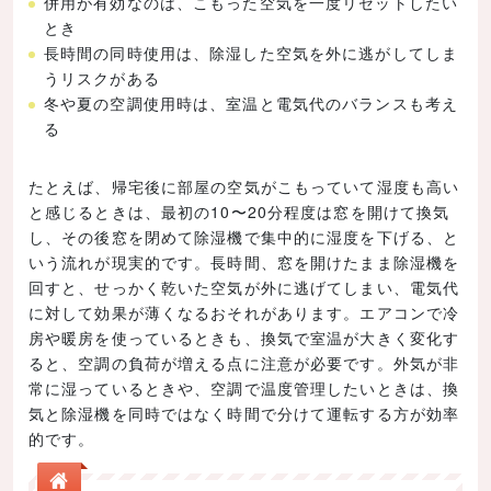
併用が有効なのは、こもった空気を一度リセットしたい
とき
長時間の同時使用は、除湿した空気を外に逃がしてしま
うリスクがある
冬や夏の空調使用時は、室温と電気代のバランスも考え
る
たとえば、帰宅後に部屋の空気がこもっていて湿度も高い
と感じるときは、最初の10〜20分程度は窓を開けて換気
し、その後窓を閉めて除湿機で集中的に湿度を下げる、と
いう流れが現実的です。長時間、窓を開けたまま除湿機を
回すと、せっかく乾いた空気が外に逃げてしまい、電気代
に対して効果が薄くなるおそれがあります。エアコンで冷
房や暖房を使っているときも、換気で室温が大きく変化す
ると、空調の負荷が増える点に注意が必要です。外気が非
常に湿っているときや、空調で温度管理したいときは、換
気と除湿機を同時ではなく時間で分けて運転する方が効率
的です。