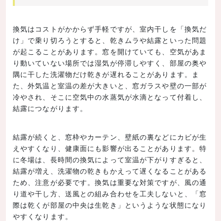
換気はコストがかからず手軽ですが、室内干しを「換気だ
け」で乗り切ろうとすると、乾きムラや結露といった問題
が起こることがあります。窓を開けていても、空気があま
り動いていない場所では湿気が停滞しやすく、部屋の奥や
隅に干した洗濯物だけ乾きが遅れることがあります。ま
た、外気温と室温の差が大きいと、窓ガラスや壁の一部が
冷やされ、そこに空気中の水蒸気が水滴となって付着し、
結露につながります。
結露が続くと、窓枠やカーテン、壁紙の裏などにカビが生
えやすくなり、健康面にも影響が出ることがあります。特
に冬場は、長時間の換気によって室温が下がりすぎると、
結露が増え、洗濯物の乾きもかえって遅くなることがある
ため、注意が必要です。換気は重要な対策ですが、風の通
り道や干し方、送風との組み合わせを工夫しないと、「窓
際は乾くが部屋の中央は生乾き」というような状態になり
やすくなります。