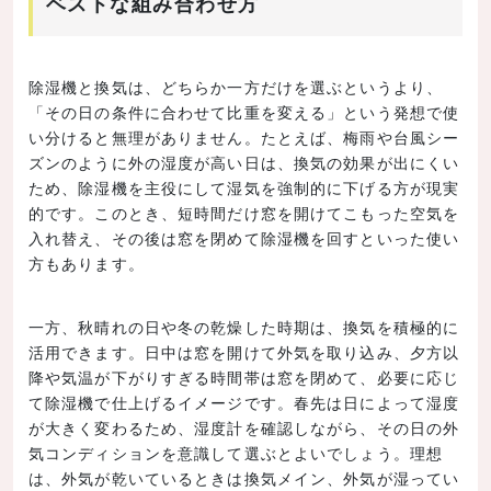
ベストな組み合わせ方
除湿機と換気は、どちらか一方だけを選ぶというより、
「その日の条件に合わせて比重を変える」という発想で使
い分けると無理がありません。たとえば、梅雨や台風シー
ズンのように外の湿度が高い日は、換気の効果が出にくい
ため、除湿機を主役にして湿気を強制的に下げる方が現実
的です。このとき、短時間だけ窓を開けてこもった空気を
入れ替え、その後は窓を閉めて除湿機を回すといった使い
方もあります。
一方、秋晴れの日や冬の乾燥した時期は、換気を積極的に
活用できます。日中は窓を開けて外気を取り込み、夕方以
降や気温が下がりすぎる時間帯は窓を閉めて、必要に応じ
て除湿機で仕上げるイメージです。春先は日によって湿度
が大きく変わるため、湿度計を確認しながら、その日の外
気コンディションを意識して選ぶとよいでしょう。理想
は、外気が乾いているときは換気メイン、外気が湿ってい