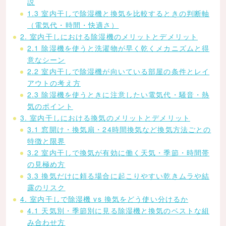
説
1.3 室内干しで除湿機と換気を比較するときの判断軸
（電気代・時間・快適さ）
2. 室内干しにおける除湿機のメリットとデメリット
2.1 除湿機を使うと洗濯物が早く乾くメカニズムと得
意なシーン
2.2 室内干しで除湿機が向いている部屋の条件とレイ
アウトの考え方
2.3 除湿機を使うときに注意したい電気代・騒音・熱
気のポイント
3. 室内干しにおける換気のメリットとデメリット
3.1 窓開け・換気扇・24時間換気など換気方法ごとの
特徴と限界
3.2 室内干しで換気が有効に働く天気・季節・時間帯
の見極め方
3.3 換気だけに頼る場合に起こりやすい乾きムラや結
露のリスク
4. 室内干しで除湿機 vs 換気をどう使い分けるか
4.1 天気別・季節別に見る除湿機と換気のベストな組
み合わせ方