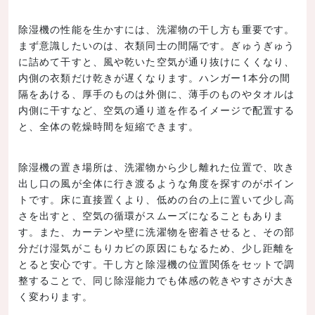
除湿機の性能を生かすには、洗濯物の干し方も重要です。
まず意識したいのは、衣類同士の間隔です。ぎゅうぎゅう
に詰めて干すと、風や乾いた空気が通り抜けにくくなり、
内側の衣類だけ乾きが遅くなります。ハンガー1本分の間
隔をあける、厚手のものは外側に、薄手のものやタオルは
内側に干すなど、空気の通り道を作るイメージで配置する
と、全体の乾燥時間を短縮できます。
除湿機の置き場所は、洗濯物から少し離れた位置で、吹き
出し口の風が全体に行き渡るような角度を探すのがポイン
トです。床に直接置くより、低めの台の上に置いて少し高
さを出すと、空気の循環がスムーズになることもありま
す。また、カーテンや壁に洗濯物を密着させると、その部
分だけ湿気がこもりカビの原因にもなるため、少し距離を
とると安心です。干し方と除湿機の位置関係をセットで調
整することで、同じ除湿能力でも体感の乾きやすさが大き
く変わります。