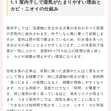
1.1 室内干しで湿気がたまりやすい理由と
カビ・ニオイの仕組み
室内干しでは、洗濯物に含まれる大量の水分がすべて部屋
の空気中に放出されます。外干しなら風に乗って拡散しま
すが、室内は壁や窓で囲まれているため、行き場を失った
水分がその場にとどまりやすくなります。この水蒸気で湿
度が一気に上がり、湿度60〜70％以上の状態が長く続く
と、カビや雑菌が増えやすい環境になります。
生乾き臭の正体は、衣類に残った皮脂やたんぱく質をエサ
にして増える雑菌です。特に洗濯物の乾きが遅く、長時間
「湿ったまま」の状態になると、雑菌が増殖しやすくなり
ます。カビも同様で、湿度だけでなく「時間」が重要で
す。同じ場所が長く湿っているほど、発生リスクが高まり
ます。つまり室内干しでは、湿気を減らすことに加えて
「できるだけ短時間で乾かす」ことが、ニオイ・カビ対策
の鍵になります。