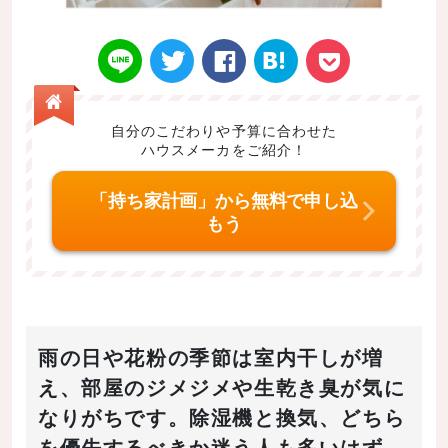
自分のこだわりや予算に合わせた
ハウスメーカをご紹介！
Twitt
Face
はてなブ
LINE
Poke
「持ち家計画」から無料で申し込
もう
er
book
ックマー
t
雨の日や花粉の季節は室内干しが増
え、部屋のジメジメや生乾き臭が気に
なりがちです。除湿機と換気、どちら
ク
を優先するべきか迷う人も多いはず。