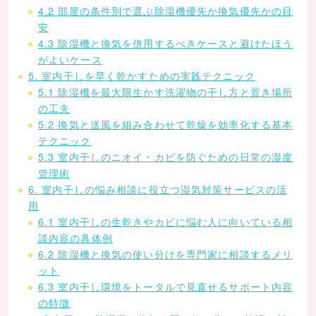
4.2 部屋の条件別で選ぶ除湿機優先か換気優先かの目
安
4.3 除湿機と換気を併用するべきケースと避けたほう
がよいケース
5. 室内干しを早く乾かすための実践テクニック
5.1 除湿機を最大限生かす洗濯物の干し方と置き場所
の工夫
5.2 換気と送風を組み合わせて乾燥を効率化する基本
テクニック
5.3 室内干しのニオイ・カビを防ぐための日常の湿度
管理術
6. 室内干しの悩み相談に役立つ湿気対策サービスの活
用
6.1 室内干しの生乾きやカビに悩む人に向いている相
談内容の具体例
6.2 除湿機と換気の使い分けを専門家に相談するメリ
ット
6.3 室内干し環境をトータルで見直せるサポート内容
の特徴