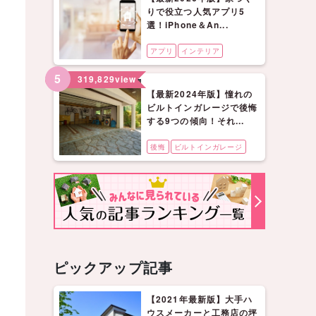
りで役立つ人気アプリ5
選！iPhone＆An...
アプリ
インテリア
5
319,829
view
【最新2024年版】憧れの
ビルトインガレージで後悔
する9つの傾向！それ...
後悔
ビルトインガレージ
ピックアップ記事
【2021年最新版】大手ハ
ウスメーカーと工務店の坪