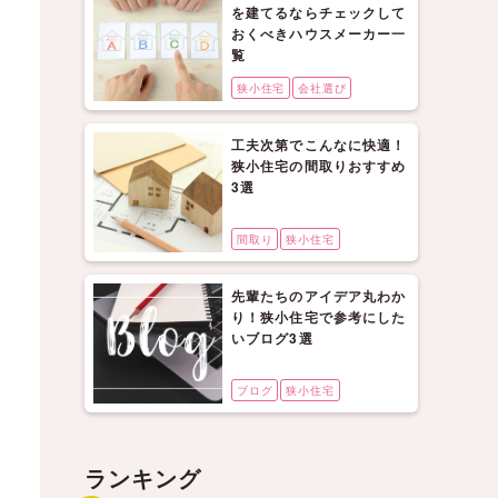
を建てるならチェックして
おくべきハウスメーカー一
覧
狭小住宅
会社選び
工夫次第でこんなに快適！
狭小住宅の間取りおすすめ
3選
間取り
狭小住宅
先輩たちのアイデア丸わか
り！狭小住宅で参考にした
いブログ3選
ブログ
狭小住宅
ランキング