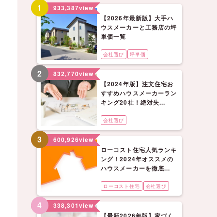
1
933,387
view
【2026年最新版】大手ハ
ウスメーカーと工務店の坪
単価一覧
会社選び
坪単価
2
832,770
view
【2024年版】注文住宅お
すすめハウスメーカーラン
キング20社！絶対失...
会社選び
3
600,926
view
ローコスト住宅人気ランキ
ング！2024年オススメの
ハウスメーカーを徹底...
ローコスト住宅
会社選び
4
338,301
view
【最新2026年版】家づく