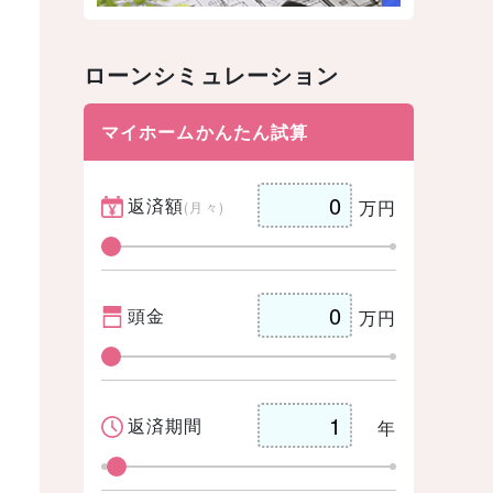
ローンシミュレーション
マイホームかんたん試算
返済額
万円
(月々)
頭金
万円
返済期間
年