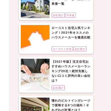
単価一覧
会社選び
坪単価
ローコスト住宅人気ランキ
ング！2021年オススメの
ハウスメーカーを徹底比較
ローコスト住宅
会社選び
【2021年版】注文住宅お
すすめハウスメーカーラン
キング20社！絶対失敗し
ない口コミ評判の良い会社
は？
会社選び
憧れのビルトインガレージ
で後悔する9つの傾向！そ
れぞれの対策とは？