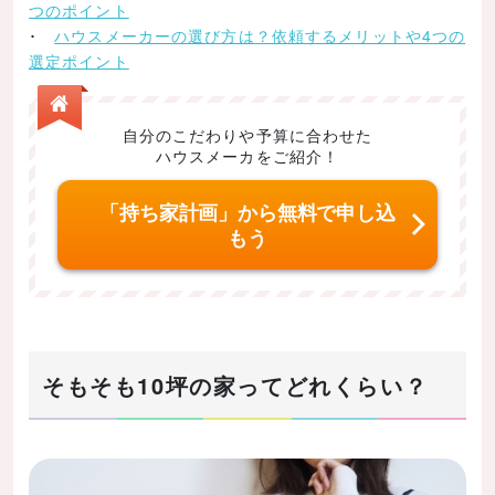
つのポイント
狭小住宅の土地選びのポイント
･
ハウスメーカーの選び方は？依頼するメリットや4つの
選定ポイント
建ぺい率・容積率
開放感を感じられるかどうか
自分のこだわりや予算に合わせた
住みたい街かどうか
ハウスメーカをご紹介！
まとめ
「持ち家計画」から無料で申し込
記事の内容まとめ
もう
そもそも10坪の家ってどれくらい？