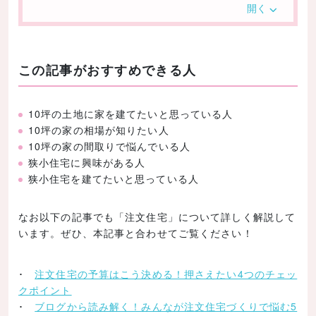
10坪以下の狭小住宅の費用相場について
開く
狭小住宅のメリットとデメリットをおさらい
メリット
この記事がおすすめできる人
デメリット
狭小住宅ではここに注意！
10坪の土地に家を建てたいと思っている人
防音対策が必要
10坪の家の相場が知りたい人
10坪の家の間取りで悩んでいる人
家の強度が必要
狭小住宅に興味がある人
コストがかかる
狭小住宅を建てたいと思っている人
駐車場スペースの確保
なお以下の記事でも「注文住宅」について詳しく解説して
建てる住宅に制限がある場合も
います。ぜひ、本記事と合わせてご覧ください！
狭い空間を広く感じさせる間取りの工夫
窓や鏡、吹き抜けを利用する
･
注文住宅の予算はこう決める！押さえたい4つのチェッ
クポイント
スキップフロアを作る
･
ブログから読み解く！みんなが注文住宅づくりで悩む5
デッドスペースをできるだけなくす