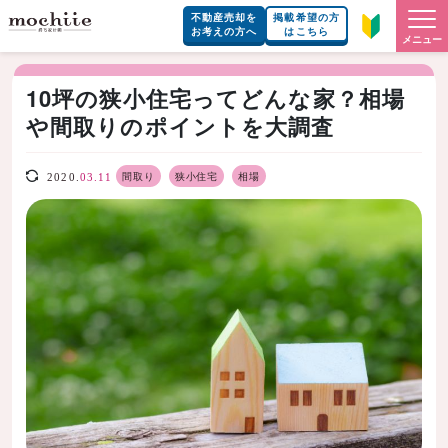
不動産売却を
掲載希望の方
お考えの方へ
はこちら
メニュー
10坪の狭小住宅ってどんな家？相場
や間取りのポイントを大調査
間取り
狭小住宅
相場
2020.
03.11