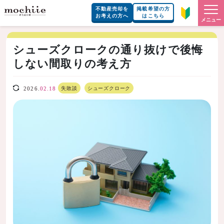
不動産売却を
掲載希望の方
お考えの方へ
はこちら
メニュー
シューズクロークの通り抜けで後悔
しない間取りの考え方
失敗談
シューズクローク
2026.
02.18