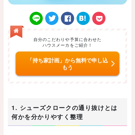
自分のこだわりや予算に合わせた
ハウスメーカをご紹介！
Twitt
Face
はてなブ
LINE
Poke
「持ち家計画」から無料で申し込
もう
er
book
ックマー
t
1. シューズクロークの通り抜けとは
何かを分かりやすく整理
ク