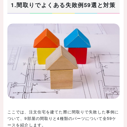
1.間取りでよくある失敗例59選と対策
1-11.照明スイッチの配置と数の失敗例と対策
1－12.窓の大きさや配置の失敗例と対策
1－13.建具の配置の失敗例と対策
2.間取りで失敗しないために押えてほしい３つの
部屋
2－1.LDKの中の配置を決めるのが最優先
2－2.水回りはデザイン性よりも実用性
2－3.プライベートルームの数と広さを決める
3.まとめ
ここでは、注文住宅を建てた際に間取りで失敗した事例に
ついて、9部屋の間取りと4種類のパーツについて全59ケ
ースを紹介します。