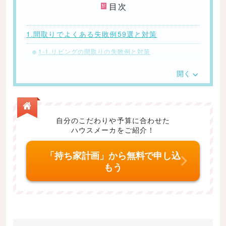
目次
1.間取りでよくある失敗例59選と対策
1-1.リビングの間取りの失敗例と対策
1-2.浴室・脱衣所の間取りの失敗例と対策
開く
【対策】
1-3.キッチンの間取りの失敗例と対策
1-4.トイレの間取りの失敗例と対策
自分のこだわりや予算に合わせた
ハウスメーカをご紹介！
1－5.寝室の間取りの失敗例と対策
1－6.子供部屋の間取りの失敗例と対策
「持ち家計画」から無料で申し込
もう
1－7.玄関の間取りの失敗例と対策
1－8.階段の間取りの失敗例と対策
1－9．バルコニーの間取りの失敗例と対策
1-10.コンセントの配置と数の失敗例と対策