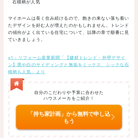
石積柄が人気
外壁の色とイメージ
外壁の素材とイメージ
マイホームは長く住み続けるので、飽きの来ない落ち着い
たデザインを好む人が増えたのかもしれません。トレンド
外観が決まる3要素！選ぶポイントは？
の傾向がよく出ている住宅について、以降の章で順番に見
家の形状を選ぶポイント
ていきましょう。
単純な形をベースにこだわりたい形状を決める
※1：リフォーム産業新聞「【建材トレンド・外壁デザイ
間取りを決めてから形状のデザインを考える
ン】黒や白のサイディングと無垢をミックス、シックな石
窓を選ぶポイントと配置
積柄も人気」より
コストとデザイン性をよく考えて
表から見える場所にはおしゃれな窓を配置
自分のこだわりや予算に合わせた
ハウスメーカをご紹介！
外壁を選ぶポイント
自分のイメージをもとに周辺の景観とのバランス
「持ち家計画」から無料で申し込
をとろう
もう
地域の気候に合わせた選択も重要
マイホームを望み通りの外観に！コストを抑える