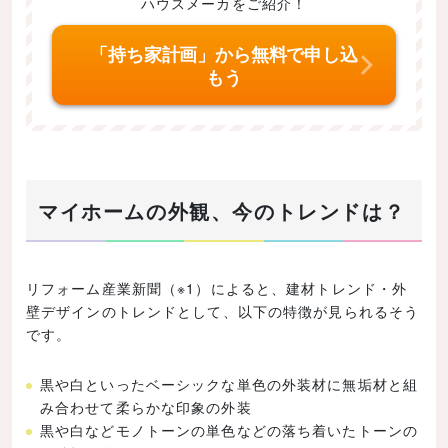
ハウスメーカをご紹介！
デザインその4：明るく華やかな洋風の家
「持ち家計画」から無料で申し込
デザインその5：個性的なアメリカンテイストの家
もう
デザインその6：ビルトインガレージのある家
デザインその7：四角をベースにしつつおしゃれな外
観
デザインその8：白い壁とレンガのコントラスト
デザインその9：和モダンでシックな外観の家
マイホームの外観、今のトレンドは？
マイホームの外観を決める3つの鉄則！
家の形状
リフォーム産業新聞（※1）によると、建材トレンド・外
形状の種類と特徴
壁デザインのトレンドとして、以下の特徴が見られるそう
です。
窓の形
窓の形とイメージ
黒や白といったベーシックな単色の外装材に無垢材と組
窓の配置も外観の重要ポイント
み合わせて柔らかな印象の外装
黒や白などモノトーンの単色などの落ち着いたトーンの
外壁の色と素材