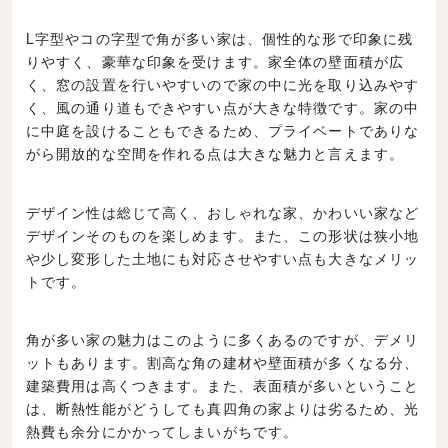
L字型やコの字型で角が多い家は、個性的な形で印象に残
りやすく、豪華な印象を受けます。家全体の壁面積が広
く、窓の設置を行いやすいので家の中に光を取り込みやす
く、風の通り道もできやすい点が大きな特徴です。家の中
に中庭を設けることもできるため、プライベートでありな
がら開放的な空間を作れる点は大きな魅力と言えます。
デザイン性は総じて高く、おしゃれな家、かわいい家など
デザインそのものを楽しめます。また、この形状は狭小地
や少し変形した土地にも対応させやすい点も大きなメリッ
トです。
角が多い家の魅力はこのように多くあるのですが、デメリ
ットもあります。割高な角の建材や壁面積が多くなる分、
建築費用は高くつきます。また、表面積が多いということ
は、断熱性能がどうしても真四角の家よりは劣るため、光
熱費も余分にかかってしまいがちです。