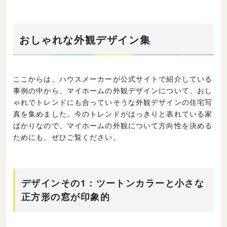
コツ
単純な形にすることでコストは安くなる
おしゃれな外観デザイン集
きめ細やかな対応ができる工務店への依頼がおすすめ
既製品を上手に利用
こだわりポイントを絞って高級素材を使う
ここからは、ハウスメーカーが公式サイトで紹介している
事例の中から、マイホームの外観デザインについて、おし
まとめ
ゃれでトレンドにも合っていそうな外観デザインの住宅写
真を集めました。今のトレンドがはっきりと表れている家
ばかりなので、マイホームの外観について方向性を決める
ためにも、ぜひご覧ください。
デザインその1：ツートンカラーと小さな
正方形の窓が印象的