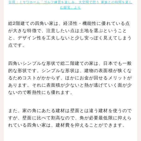
引用：ミサワホーム「ゴルフ練習を楽しみ、大空間で憩う 家族との時間を楽し
む邸宅」より
総2階建ての四角い家は、経済性・機能性に優れている点
が大きな特徴で、注意したい点は土地を選ぶということ
と、デザイン性を工夫しないと少し安っぽく見えてしまう
点です。
四角いシンプルな形状で総二階建ての家は、日本でも一般
的な形状です。シンプルな形状は、建物の表面積が狭くな
るためコストがかからず、ほかにお金が回せるメリットが
あります。それに表面積が少ないと熱が逃げていく面が少
ないので断熱性にも優れます。
また、家の角にあたる建材は壁面とは違う建材を使うので
すが、壁面に比べて割高なので、角が必要最低限に抑えら
れている四角い家は、建材費を抑えることができます。