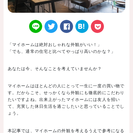
「マイホームは絶対おしゃれな外観がいい！」
「でも、通常の住宅と比べてやっぱり高いのかな？」
Twitt
Face
はてなブ
LINE
Poke
あなたは今、そんなことを考えていませんか？
マイホームはほとんどの人にとって一生に一度の買い物で
er
book
ックマー
t
す。だからこそ、せっかくなら外観にも徹底的にこだわり
たいですよね。出来上がったマイホームには友人を招い
て、充実した休日生活を過ごしたいと思っていることでし
ょう。
本記事では、マイホームの外観を考えるうえで参考になる
ク