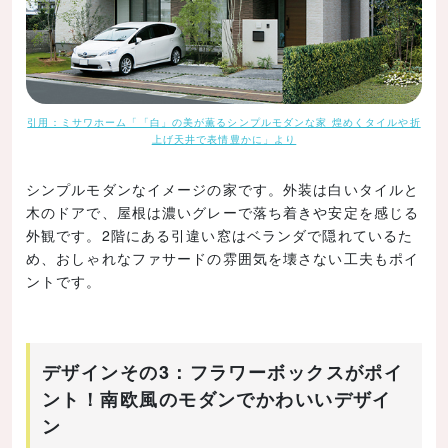
引用：ミサワホーム「「白」の美が薫るシンプルモダンな家 煌めくタイルや折
上げ天井で表情豊かに」より
シンプルモダンなイメージの家です。外装は白いタイルと
木のドアで、屋根は濃いグレーで落ち着きや安定を感じる
外観です。2階にある引違い窓はベランダで隠れているた
め、おしゃれなファサードの雰囲気を壊さない工夫もポイ
ントです。
デザインその3：フラワーボックスがポイ
ント！南欧風のモダンでかわいいデザイ
ン