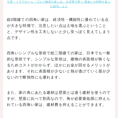
引用：ミサワホーム「ゴルフ練習を楽しみ、大空間で憩う 家族との時間を楽し
む邸宅」より
総2階建ての四角い家は、経済性・機能性に優れている点
が大きな特徴で、注意したい点は土地を選ぶということ
と、デザイン性を工夫しないと少し安っぽく見えてしまう
点です。
四角いシンプルな形状で総二階建ての家は、日本でも一般
的な形状です。シンプルな形状は、建物の表面積が狭くな
るためコストがかからず、ほかにお金が回せるメリットが
あります。それに表面積が少ないと熱が逃げていく面が少
ないので断熱性にも優れます。
また、家の角にあたる建材は壁面とは違う建材を使うので
すが、壁面に比べて割高なので、角が必要最低限に抑えら
れている四角い家は、建材費を抑えることができます。