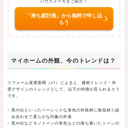
ハウスメーカをご紹介！
デザインその4：明るく華やかな洋風の家
「持ち家計画」から無料で申し込
デザインその5：個性的なアメリカンテイストの家
もう
デザインその6：ビルトインガレージのある家
デザインその7：四角をベースにしつつおしゃれな外
観
デザインその8：白い壁とレンガのコントラスト
デザインその9：和モダンでシックな外観の家
マイホームの外観、今のトレンドは？
マイホームの外観を決める3つの鉄則！
家の形状
リフォーム産業新聞（※1）によると、建材トレンド・外
形状の種類と特徴
壁デザインのトレンドとして、以下の特徴が見られるそう
です。
窓の形
窓の形とイメージ
黒や白といったベーシックな単色の外装材に無垢材と組
窓の配置も外観の重要ポイント
み合わせて柔らかな印象の外装
黒や白などモノトーンの単色などの落ち着いたトーンの
外壁の色と素材