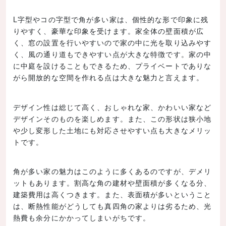
L字型やコの字型で角が多い家は、個性的な形で印象に残
りやすく、豪華な印象を受けます。家全体の壁面積が広
く、窓の設置を行いやすいので家の中に光を取り込みやす
く、風の通り道もできやすい点が大きな特徴です。家の中
に中庭を設けることもできるため、プライベートでありな
がら開放的な空間を作れる点は大きな魅力と言えます。
デザイン性は総じて高く、おしゃれな家、かわいい家など
デザインそのものを楽しめます。また、この形状は狭小地
や少し変形した土地にも対応させやすい点も大きなメリッ
トです。
角が多い家の魅力はこのように多くあるのですが、デメリ
ットもあります。割高な角の建材や壁面積が多くなる分、
建築費用は高くつきます。また、表面積が多いということ
は、断熱性能がどうしても真四角の家よりは劣るため、光
熱費も余分にかかってしまいがちです。