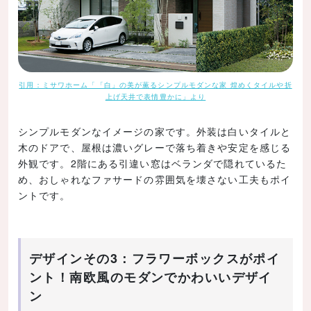
引用：ミサワホーム「「白」の美が薫るシンプルモダンな家 煌めくタイルや折
上げ天井で表情豊かに」より
シンプルモダンなイメージの家です。外装は白いタイルと
木のドアで、屋根は濃いグレーで落ち着きや安定を感じる
外観です。2階にある引違い窓はベランダで隠れているた
め、おしゃれなファサードの雰囲気を壊さない工夫もポイ
ントです。
デザインその3：フラワーボックスがポイ
ント！南欧風のモダンでかわいいデザイ
ン