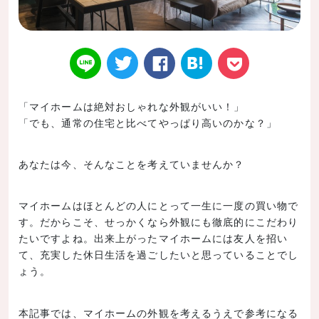
「マイホームは絶対おしゃれな外観がいい！」
「でも、通常の住宅と比べてやっぱり高いのかな？」
Twitt
Face
はてなブ
LINE
Poke
あなたは今、そんなことを考えていませんか？
マイホームはほとんどの人にとって一生に一度の買い物で
er
book
ックマー
t
す。だからこそ、せっかくなら外観にも徹底的にこだわり
たいですよね。出来上がったマイホームには友人を招い
て、充実した休日生活を過ごしたいと思っていることでし
ょう。
本記事では、マイホームの外観を考えるうえで参考になる
ク