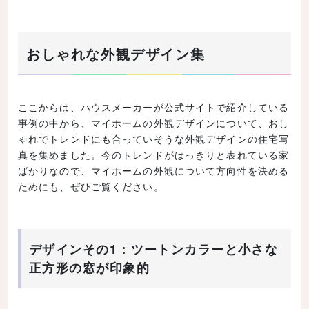
コツ
単純な形にすることでコストは安くなる
おしゃれな外観デザイン集
きめ細やかな対応ができる工務店への依頼がおすすめ
既製品を上手に利用
こだわりポイントを絞って高級素材を使う
ここからは、ハウスメーカーが公式サイトで紹介している
事例の中から、マイホームの外観デザインについて、おし
まとめ
ゃれでトレンドにも合っていそうな外観デザインの住宅写
真を集めました。今のトレンドがはっきりと表れている家
ばかりなので、マイホームの外観について方向性を決める
ためにも、ぜひご覧ください。
デザインその1：ツートンカラーと小さな
正方形の窓が印象的