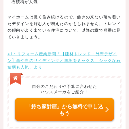
石積柄が人気
外壁の色とイメージ
外壁の素材とイメージ
マイホームは長く住み続けるので、飽きの来ない落ち着い
たデザインを好む人が増えたのかもしれません。トレンド
外観が決まる3要素！選ぶポイントは？
の傾向がよく出ている住宅について、以降の章で順番に見
家の形状を選ぶポイント
ていきましょう。
単純な形をベースにこだわりたい形状を決める
※1：リフォーム産業新聞「【建材トレンド・外壁デザイ
間取りを決めてから形状のデザインを考える
ン】黒や白のサイディングと無垢をミックス、シックな石
窓を選ぶポイントと配置
積柄も人気」より
コストとデザイン性をよく考えて
表から見える場所にはおしゃれな窓を配置
自分のこだわりや予算に合わせた
ハウスメーカをご紹介！
外壁を選ぶポイント
自分のイメージをもとに周辺の景観とのバランス
「持ち家計画」から無料で申し込
をとろう
もう
地域の気候に合わせた選択も重要
マイホームを望み通りの外観に！コストを抑える