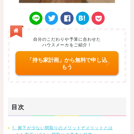
自分のこだわりや予算に合わせた
ハウスメーカをご紹介！
Twitt
Face
はてなブ
LINE
Poke
「持ち家計画」から無料で申し込
もう
er
book
ックマー
t
目次
ク
1. 廊下が少ない間取りのメリットデメリットとは