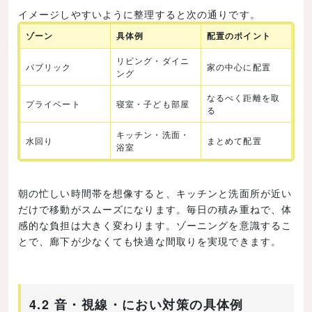
イメージしやすいように整理すると次の通りです。
ゾーン
具体例
配置のポイント
リビング・ダイニ
パブリック
家の中心に配置
ング
なるべく距離を取
プライベート
寝室・子ども部屋
る
キッチン・洗面・
水回り
まとめて配置
浴室
朝の忙しい時間帯を想像すると、キッチンと洗面所が近い
だけで移動がスムーズになります。毎日の積み重ねで、体
感的な負担は大きく変わります。ゾーニングを意識するこ
とで、廊下が少なくても快適な間取りを実現できます。
4.2 音・視線・におい対策の具体例