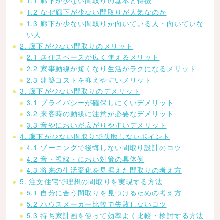
1.1 廊下が少ない間取りの基本と特徴
1.2 なぜ廊下が少ない間取りが人気なのか
1.3 廊下が少ない間取りが向いている人・向いていな
い人
2. 廊下が少ない間取りのメリット
2.1 居住スペースが広く使えるメリット
2.2 家事動線が短くなり生活がラクになるメリット
2.3 建築コストを抑えやすいメリット
3. 廊下が少ない間取りのデメリット
3.1 プライバシーが確保しにくいデメリット
3.2 来客時の動線に注意が必要なデメリット
3.3 音やにおいが広がりやすいデメリット
4. 廊下が少ない間取りで失敗しないポイント
4.1 ゾーニングで後悔しない間取り設計のコツ
4.2 音・視線・におい対策の具体例
4.3 将来の生活変化を見据えた間取りの考え方
5. 注文住宅で理想の間取りを実現する方法
5.1 自分に合う間取りを見つけるための考え方
5.2 ハウスメーカー比較で失敗しないコツ
5.3 持ち家計画を使って効率よく比較・検討する方法