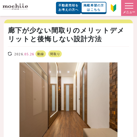
不動産売却を
掲載希望の方
お考えの方へ
はこちら
メニュー
廊下が少ない間取りのメリットデメ
リットと後悔しない設計方法
動線
間取り
2026.
05.26