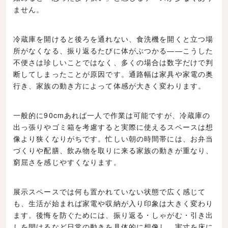
ません。
冷蔵庫を開けると後ろを通れない、食洗機を開くと立つ場
所がなくなる、振り返るたびに体がぶつかる――こうした
不便さは珍しいことではなく、多くの場合は数字だけで判
断してしまったことが原因です。通路幅は家具や家電の奥
行き、家族の動き方によって体感が大きく変わります。
一般的に90cmあれば一人で作業は可能ですが、冷蔵庫の
出っ張りやゴミ箱を考慮すると実際に使えるスペースは想
像より狭くなりがちです。忙しい朝の時間帯には、お弁当
づくりや配膳、飲み物を取りに来る家族の動きが重なり、
窮屈さを感じやすくなります。
展示スペースでは何も置かれていない状態で広く感じて
も、生活が始まれば家電や収納が入り印象は大きく変わり
ます。後悔を防ぐためには、振り返る・しゃがむ・引き出
しを開けるなど日常の動きを具体的に想像し、実寸を床に