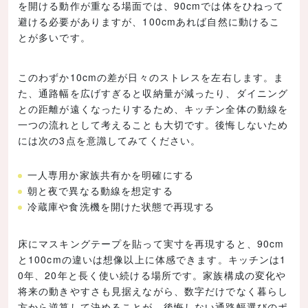
を開ける動作が重なる場面では、90cmでは体をひねって
避ける必要がありますが、100cmあれば自然に動けるこ
とが多いです。
このわずか10cmの差が日々のストレスを左右します。ま
た、通路幅を広げすぎると収納量が減ったり、ダイニング
との距離が遠くなったりするため、キッチン全体の動線を
一つの流れとして考えることも大切です。後悔しないため
には次の3点を意識してみてください。
一人専用か家族共有かを明確にする
朝と夜で異なる動線を想定する
冷蔵庫や食洗機を開けた状態で再現する
床にマスキングテープを貼って実寸を再現すると、90cm
と100cmの違いは想像以上に体感できます。キッチンは1
0年、20年と長く使い続ける場所です。家族構成の変化や
将来の動きやすさも見据えながら、数字だけでなく暮らし
方から逆算して決めることが、後悔しない通路幅選びのポ