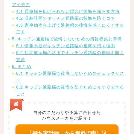
アイデア
4.1 通路幅を広げられない場合に後悔を減らす方法
4.2 収納計画でキッチン通路幅の後悔を防ぐコツ
4.3 家事効率を上げて通路幅の後悔を感じにくくする
工夫
5. キッチン通路幅で後悔しないための情報収集と準備
5.1 情報不足がキッチン通路幅の後悔を招く理由
5.2 住宅展示場の活用でキッチン通路幅の後悔を防ぐ
方法
6. まとめ
6.1 キッチン通路幅で後悔しないためのチェックリス
ト
6.2 キッチン通路幅の後悔を防ぐために今すぐできる
こと
自分のこだわりや予算に合わせた
ハウスメーカをご紹介！
「持ち家計画」から無料で申し込