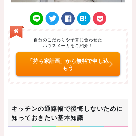
自分のこだわりや予算に合わせた
ハウスメーカをご紹介！
Twitt
Face
はてなブ
LINE
Poke
「持ち家計画」から無料で申し込
もう
er
book
ックマー
t
キッチンの通路幅で後悔しないために
知っておきたい基本知識
ク