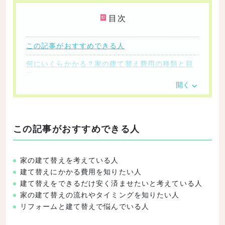
目次
この記事がおすすめできる人
何にいくらかかる？家の建て替え費用の種類と目
安
開く
解体費用
登記費用
測量費用
この記事がおすすめできる人
地盤調査費用・地盤改良工事費用
引越し費用
家の建て替えを考えている人
建て替えにかかる費用を知りたい人
仮住まいでの生活費
建て替えをできるだけ安く済ませたいと考えている人
設計費用
家の建て替えの流れやタイミングを知りたい人
リフォームと建て替えで悩んでいる人
建築費用
各種税金