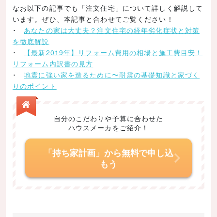
なお以下の記事でも「注文住宅」について詳しく解説して
家の建て替え費用を安く済ませる6つの方法
います。ぜひ、本記事と合わせてご覧ください！
･
あなたの家は大丈夫？注文住宅の経年劣化症状と対策
しっかり情報収集をする
を徹底解説
建築業者を吟味する
･
【最新2019年】リフォーム費用の相場と施工費目安！
リフォーム内訳書の見方
解体費用が安い業者を選ぶ
･
地震に強い家を造るために〜耐震の基礎知識と家づく
素材や間取りにこだわり過ぎない
りのポイント
安い建築工法を選ぶ
建て替え時期、引越し業者を選ぶ
自分のこだわりや予算に合わせた
ハウスメーカをご紹介！
家の建て替えの流れ
住宅会社探し
「持ち家計画」から無料で申し込
もう
契約、プランの決定
住宅ローンの申し込み
解体業者の決定
仮住まい探し