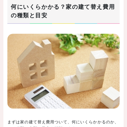
何にいくらかかる？家の建て替え費用
引越し
の種類と目安
地盤調査・地盤改良
解体工事
新しい家の建築、引き渡し
建て替えを検討すべき3つのタイミングとは
ライフスタイルが大きく変化するとき
家の老朽化が目立ち始めたとき
耐震性能を見直す必要があるとき
リフォームと建て替えはどっちがお得？
まとめ
記事の内容まとめ
まずは家の建て替え費用ついて、何にいくらかかるのか、