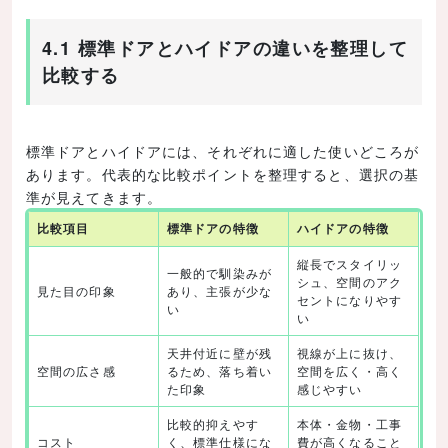
4.1 標準ドアとハイドアの違いを整理して
比較する
標準ドアとハイドアには、それぞれに適した使いどころが
あります。代表的な比較ポイントを整理すると、選択の基
準が見えてきます。
比較項目
標準ドアの特徴
ハイドアの特徴
縦長でスタイリッ
一般的で馴染みが
シュ、空間のアク
見た目の印象
あり、主張が少な
セントになりやす
い
い
天井付近に壁が残
視線が上に抜け、
空間の広さ感
るため、落ち着い
空間を広く・高く
た印象
感じやすい
比較的抑えやす
本体・金物・工事
コスト
く、標準仕様にな
費が高くなること