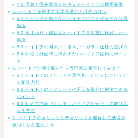
4.3 予算と優先順位から考えるハイドアの採用基準
5. ハイドアを採用する場所選びと計画のコツ
5.1 リビングや廊下などハイドアに向く代表的な設置
場所
5.2 水まわり・個室などハイドアを慎重に検討したい
場所
5.3 ハイドアの開き戸・引き戸・ガラス仕様の選び方
5.4 間取り計画時に押さえたいハイドア採用のポイン
ト
6. ハイドア計画で悩んだら専門家に相談してみよう
6.1 ハイドアのメリットを最大化したい人に向いてい
る相談内容
6.2 ハイドアのデメリットや不安を事前に解消できる
ポイント
6.3 初めての家づくりでもハイドアを安心して取り入
れる方法
7. ハイドアのメリットとデメリットを理解して納得の
家づくりを進めよう