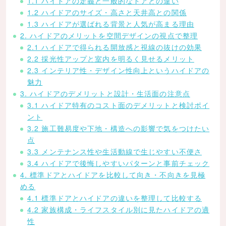
1.1 ハイドアの定義と一般的なドアとの違い
1.2 ハイドアのサイズ・高さと天井高との関係
1.3 ハイドアが選ばれる背景と人気が高まる理由
2. ハイドアのメリットを空間デザインの視点で整理
2.1 ハイドアで得られる開放感と視線の抜けの効果
2.2 採光性アップと室内を明るく見せるメリット
2.3 インテリア性・デザイン性向上というハイドアの
魅力
3. ハイドアのデメリットと設計・生活面の注意点
3.1 ハイドア特有のコスト面のデメリットと検討ポイ
ント
3.2 施工難易度や下地・構造への影響で気をつけたい
点
3.3 メンテナンス性や生活動線で生じやすい不便さ
3.4 ハイドアで後悔しやすいパターンと事前チェック
4. 標準ドアとハイドアを比較して向き・不向きを見極
める
4.1 標準ドアとハイドアの違いを整理して比較する
4.2 家族構成・ライフスタイル別に見たハイドアの適
性