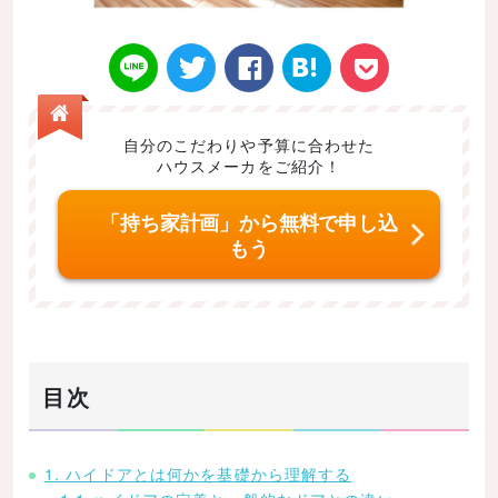
自分のこだわりや予算に合わせた
ハウスメーカをご紹介！
Twitt
Face
はてなブ
LINE
Poke
「持ち家計画」から無料で申し込
もう
er
book
ックマー
t
目次
ク
1. ハイドアとは何かを基礎から理解する