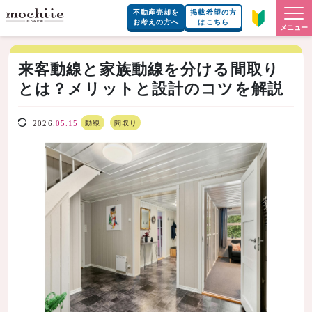
不動産売却を
掲載希望の方
お考えの方へ
はこちら
メニュー
来客動線と家族動線を分ける間取り
とは？メリットと設計のコツを解説
動線
間取り
2026.
05.15