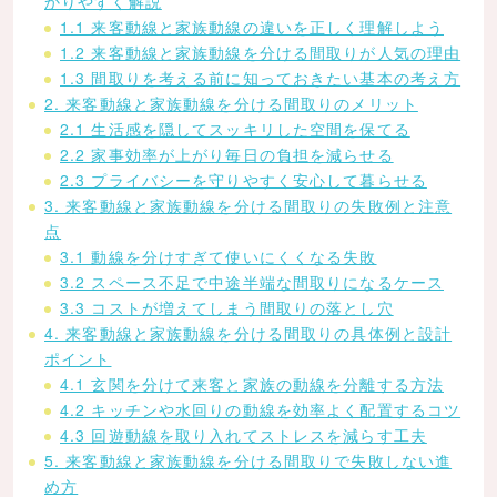
かりやすく解説
1.1 来客動線と家族動線の違いを正しく理解しよう
1.2 来客動線と家族動線を分ける間取りが人気の理由
1.3 間取りを考える前に知っておきたい基本の考え方
2. 来客動線と家族動線を分ける間取りのメリット
2.1 生活感を隠してスッキリした空間を保てる
2.2 家事効率が上がり毎日の負担を減らせる
2.3 プライバシーを守りやすく安心して暮らせる
3. 来客動線と家族動線を分ける間取りの失敗例と注意
点
3.1 動線を分けすぎて使いにくくなる失敗
3.2 スペース不足で中途半端な間取りになるケース
3.3 コストが増えてしまう間取りの落とし穴
4. 来客動線と家族動線を分ける間取りの具体例と設計
ポイント
4.1 玄関を分けて来客と家族の動線を分離する方法
4.2 キッチンや水回りの動線を効率よく配置するコツ
4.3 回遊動線を取り入れてストレスを減らす工夫
5. 来客動線と家族動線を分ける間取りで失敗しない進
め方