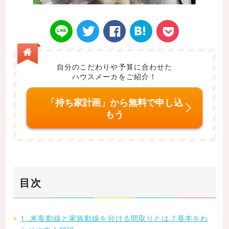
自分のこだわりや予算に合わせた
ハウスメーカをご紹介！
Twitt
Face
はてなブ
LINE
Poke
「持ち家計画」から無料で申し込
もう
er
book
ックマー
t
目次
ク
1. 来客動線と家族動線を分ける間取りとは？基本をわ