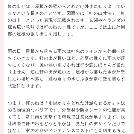
軒の出とは、屋根が外壁からどれだけ外側にせり出してい
るかという長さのことです。図面では「軒の出寸法」「軒
の出巾」といった表現で記載されます。玄関やベランダの
庇も広い意味では軒の出の一種ですが、ここでは主に外周
部の屋根の張り出しを指します。
雨の日、屋根から落ちる雨水は軒先のラインから外側へ落
ちていきます。軒の出が長いほど、外壁の近くに雨水が落
ちにくくなり、風の弱い雨であれば壁や窓にほとんど当た
りません。逆に軒の出が短いと、屋根から落ちた水が外壁
に近い場所へ落ち、跳ね返りの水しぶきが常に壁を濡らす
状態になります。
つまり、軒の出は「雨掛かりをどれだけ減らせるか」を決
める物理的なバリアです。外壁材や防水シートの性能が高
くても、常に雨が直撃する環境では劣化が早まります。設
計段階で軒の出をどうとるかは、見た目のデザインだけで
はなく、家の寿命やメンテナンスコストにも直結する考え