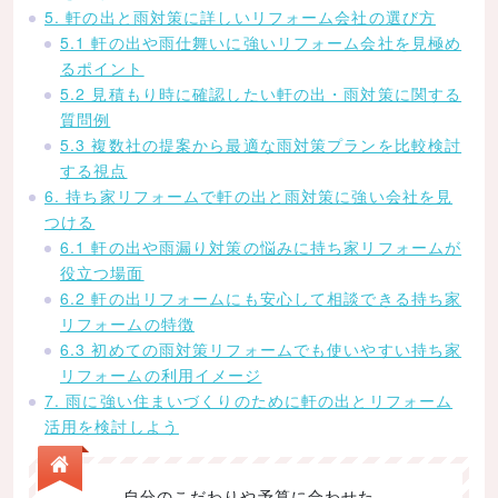
5. 軒の出と雨対策に詳しいリフォーム会社の選び方
5.1 軒の出や雨仕舞いに強いリフォーム会社を見極め
るポイント
5.2 見積もり時に確認したい軒の出・雨対策に関する
質問例
5.3 複数社の提案から最適な雨対策プランを比較検討
する視点
6. 持ち家リフォームで軒の出と雨対策に強い会社を見
つける
6.1 軒の出や雨漏り対策の悩みに持ち家リフォームが
役立つ場面
6.2 軒の出リフォームにも安心して相談できる持ち家
リフォームの特徴
6.3 初めての雨対策リフォームでも使いやすい持ち家
リフォームの利用イメージ
7. 雨に強い住まいづくりのために軒の出とリフォーム
活用を検討しよう
自分のこだわりや予算に合わせた