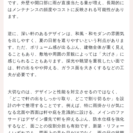
です。外壁や開口部に雨が直接当たる量が増え、長期的に
はメンテナンスの頻度やコストに反映される可能性があり
ます。
逆に、深い軒のあるデザインは、和風・和モダンの雰囲気
を出しやすく、夏の日射を遮りやすいという利点がありま
す。ただ、ボリューム感が出るぶん、建物全体が重く見え
ることもあり、敷地や周囲の景観によっては「大げさ」に
感じられることもあります。採光や眺望を重視したい面で
は、軒の出をやや抑える、ガラス面を大きくするなどの工
夫が必要です。
大切なのは、デザインと性能を対立させるのではなく、
「どこで軒の出をしっかり取り、どこで割り切るか」を設
計の中で整理することです。例えば、特に雨掛かりが気に
なる北面や西面は軒や庇を意識的に設ける、メインのファ
サードはデザイン優先で軒を抑えるぶん、防水仕様を強化
するなど、面ごとの役割分担も有効です。新築・リフォー
ムいずれでも、図面上の見た目だけでなく、雨の日の状態