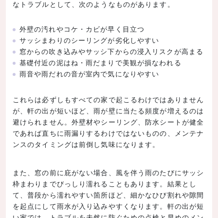
なトラブルとして、次のようなものがあります。
外壁の汚れやコケ・カビが早く目立つ
サッシまわりのシーリングが劣化しやすい
窓からの吹き込みやサッシ下からの浸入リスクが高まる
基礎付近の泥はね・雨だまりで美観が損なわれる
雨音や雨だれの音が室内で気になりやすい
これらは必ずしもすべての家で起こるわけではありません
が、軒の出が短いほど、雨が壁に当たる頻度が増えるのは
避けられません。外壁材やシーリング、防水シートが健全
であれば直ちに雨漏りするわけではないものの、メンテナ
ンスのタイミングは前倒し気味になります。
また、窓の前に庇がない場合、風を伴う雨のたびにサッシ
枠まわりまでびっしり濡れることもあります。結果とし
て、普段から濡れやすい箇所ほど、細かなひび割れや隙間
を起点にして雨水が入り込みやすくなります。軒の出が短
い家では、トラブルを未然に防ぐための点検と早めのメン