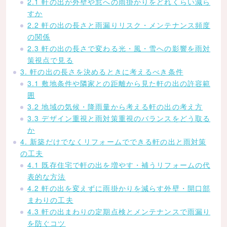
2.1 軒の出が外壁や窓への雨掛かりをどれくらい減ら
すか
2.2 軒の出の長さと雨漏りリスク・メンテナンス頻度
の関係
2.3 軒の出の長さで変わる光・風・雪への影響を雨対
策視点で見る
3. 軒の出の長さを決めるときに考えるべき条件
3.1 敷地条件や隣家との距離から見た軒の出の許容範
囲
3.2 地域の気候・降雨量から考える軒の出の考え方
3.3 デザイン重視と雨対策重視のバランスをどう取る
か
4. 新築だけでなくリフォームでできる軒の出と雨対策
の工夫
4.1 既存住宅で軒の出を増やす・補うリフォームの代
表的な方法
4.2 軒の出を変えずに雨掛かりを減らす外壁・開口部
まわりの工夫
4.3 軒の出まわりの定期点検とメンテナンスで雨漏り
を防ぐコツ