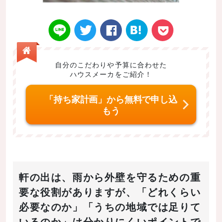
自分のこだわりや予算に合わせた
ハウスメーカをご紹介！
Twitt
Face
はてなブ
LINE
Poke
「持ち家計画」から無料で申し込
もう
er
book
ックマー
t
軒の出は、雨から外壁を守るための重
要な役割がありますが、「どれくらい
必要なのか」「うちの地域では足りて
ク
いるのか」は分かりにくいポイントで