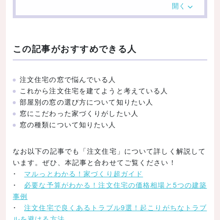
採光
開く
換気・通風
眺望
この記事がおすすめできる人
デザイン
防犯
注文住宅の窓で悩んでいる人
設置場所で見る失敗しない窓選びのポイント
これから注文住宅を建てようと考えている人
リビング・ダイニング
部屋別の窓の選び方について知りたい人
窓にこだわった家づくりがしたい人
キッチン
窓の種類について知りたい人
寝室
トイレ
なお以下の記事でも「注文住宅」について詳しく解説して
います。ぜひ、本記事と合わせてご覧ください！
浴室・脱衣所
･
マルっとわかる！家づくり超ガイド
子供部屋
･
必要な予算がわかる！注文住宅の価格相場と5つの建築
事例
廊下・階段
･
注文住宅で良くあるトラブル9選！起こりがちなトラブ
窓の種類別にメリット・デメリットを解説
ルを避ける方法