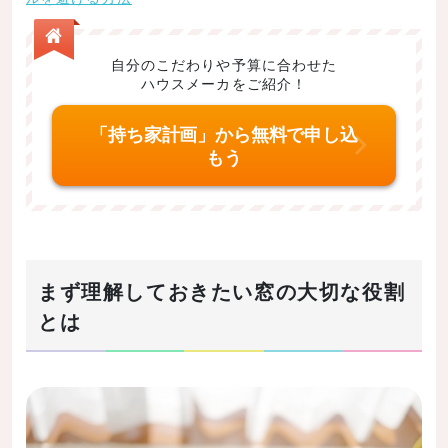
掃き出し窓
腰高窓
自分のこだわりや予算に合わせた
ハウスメーカをご紹介！
出窓
引き違い窓
「持ち家計画」から無料で申し込
もう
両開き窓
折りたたみ窓
オーニング窓
上げ下げ窓
まず理解しておきたい窓の大切な役割
FIX窓
とは
スリット窓
まとめ
記事の内容まとめ