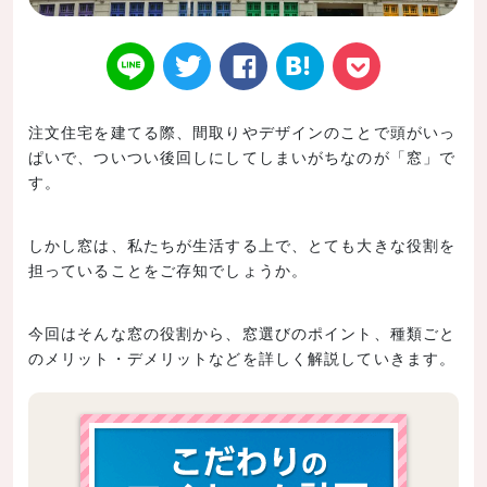
注文住宅を建てる際、間取りやデザインのことで頭がいっ
ぱいで、ついつい後回しにしてしまいがちなのが「窓」で
Twitt
Face
はてなブ
LINE
Poke
す。
しかし窓は、私たちが生活する上で、とても大きな役割を
担っていることをご存知でしょうか。
er
book
ックマー
t
今回はそんな窓の役割から、窓選びのポイント、種類ごと
のメリット・デメリットなどを詳しく解説していきます。
ク