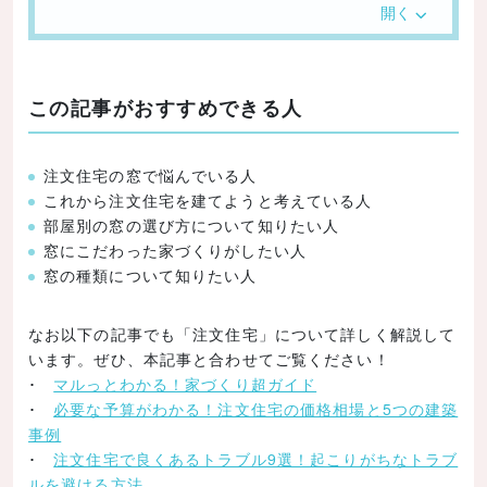
採光
開く
換気・通風
眺望
この記事がおすすめできる人
デザイン
防犯
注文住宅の窓で悩んでいる人
設置場所で見る失敗しない窓選びのポイント
これから注文住宅を建てようと考えている人
リビング・ダイニング
部屋別の窓の選び方について知りたい人
窓にこだわった家づくりがしたい人
キッチン
窓の種類について知りたい人
寝室
トイレ
なお以下の記事でも「注文住宅」について詳しく解説して
います。ぜひ、本記事と合わせてご覧ください！
浴室・脱衣所
･
マルっとわかる！家づくり超ガイド
子供部屋
･
必要な予算がわかる！注文住宅の価格相場と5つの建築
事例
廊下・階段
･
注文住宅で良くあるトラブル9選！起こりがちなトラブ
窓の種類別にメリット・デメリットを解説
ルを避ける方法