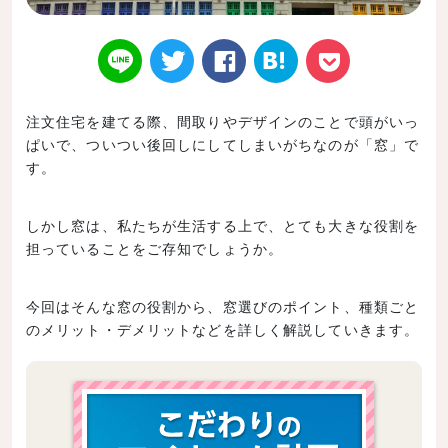
注文住宅を建てる際、間取りやデザインのことで頭がいっ
ぱいで、ついつい後回しにしてしまいがちなのが「窓」で
Twitt
Face
はてなブ
LINE
Poke
す。
しかし窓は、私たちが生活する上で、とても大きな役割を
担っていることをご存知でしょうか。
er
book
ックマー
t
今回はそんな窓の役割から、窓選びのポイント、種類ごと
のメリット・デメリットなどを詳しく解説していきます。
ク