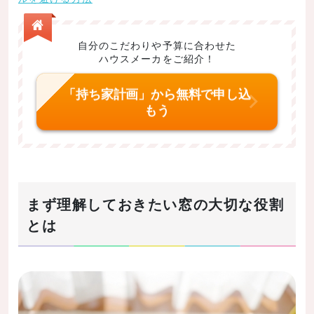
掃き出し窓
腰高窓
自分のこだわりや予算に合わせた
ハウスメーカをご紹介！
出窓
引き違い窓
「持ち家計画」から無料で申し込
もう
両開き窓
折りたたみ窓
オーニング窓
上げ下げ窓
まず理解しておきたい窓の大切な役割
FIX窓
とは
スリット窓
まとめ
記事の内容まとめ